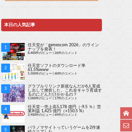
本日の人気記事
任天堂が「gamescom 2026」のライン
ナップを発表！
8,400件のビュー
|
26件のコメント
任天堂ソフトのダウンロード率
61.5%www
5,500件のビュー
|
60件のコメント
グラブルリリンク新規なんだが6人育成
し出して挫折した、これ全キャラ育成す
るのにどんだけかかるの？
5,000件のビュー
|
17件のコメント
任天堂‥売上高5,178 億円（-9.5 ％）営
業利益 1,425 億円（+150.5 %）
3,900件のビュー
|
69件のコメント
パラノマサイトっていうゲームを2作連
続クリアした