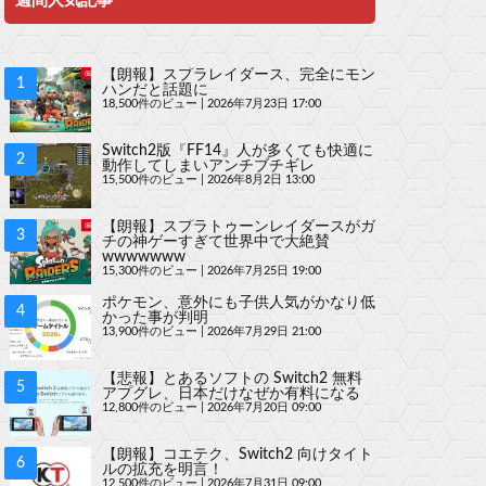
週間人気記事
【朗報】スプラレイダース、完全にモン
ハンだと話題に
18,500件のビュー
|
2026年7月23日 17:00
Switch2版『FF14』人が多くても快適に
動作してしまいアンチブチギレ
15,500件のビュー
|
2026年8月2日 13:00
【朗報】スプラトゥーンレイダースがガ
チの神ゲーすぎて世界中で大絶賛
wwwwwww
15,300件のビュー
|
2026年7月25日 19:00
ポケモン、意外にも子供人気がかなり低
かった事が判明
13,900件のビュー
|
2026年7月29日 21:00
【悲報】とあるソフトの Switch2 無料
アプグレ、日本だけなぜか有料になる
12,800件のビュー
|
2026年7月20日 09:00
【朗報】コエテク、Switch2 向けタイト
ルの拡充を明言！
12,500件のビュー
|
2026年7月31日 09:00