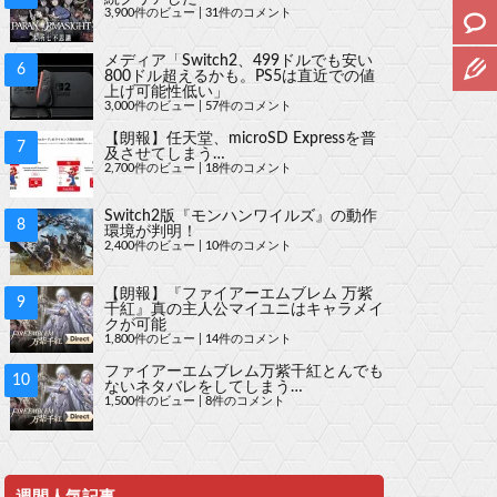
3,900件のビュー
|
31件のコメント
メディア「Switch2、499ドルでも安い
800ドル超えるかも。PS5は直近での値
上げ可能性低い」
3,000件のビュー
|
57件のコメント
【朗報】任天堂、microSD Expressを普
及させてしまう…
2,700件のビュー
|
18件のコメント
Switch2版『モンハンワイルズ』の動作
環境が判明！
2,400件のビュー
|
10件のコメント
【朗報】『ファイアーエムブレム 万紫
千紅』真の主人公マイユニはキャラメイ
クが可能
1,800件のビュー
|
14件のコメント
ファイアーエムブレム万紫千紅とんでも
ないネタバレをしてしまう…
1,500件のビュー
|
8件のコメント