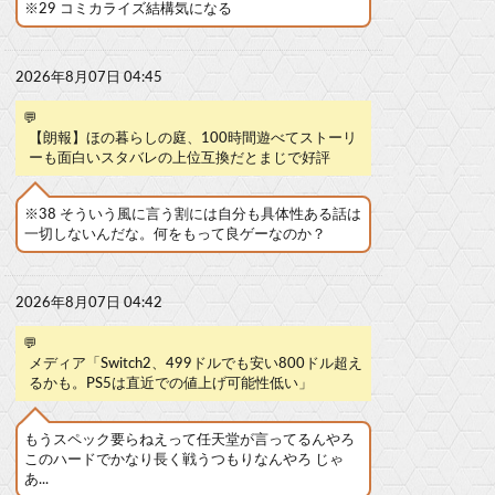
※29 コミカライズ結構気になる
2026年8月07日 04:45
💬
【朗報】ほの暮らしの庭、100時間遊べてストーリ
ーも面白いスタバレの上位互換だとまじで好評
※38 そういう風に言う割には自分も具体性ある話は
一切しないんだな。何をもって良ゲーなのか？
2026年8月07日 04:42
💬
メディア「Switch2、499ドルでも安い800ドル超え
るかも。PS5は直近での値上げ可能性低い」
もうスペック要らねえって任天堂が言ってるんやろ
このハードでかなり長く戦うつもりなんやろ じゃ
あ...