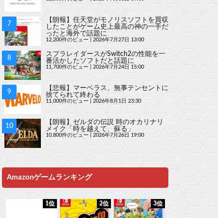
【朗報】任天堂がモノリスソフトを買収
したことがゲーム史上最高の神の一手だ
ったと海外で話題に
12,200件のビュー
|
2026年7月27日 13:00
スプラレイダースがSwitch2の性能を一
番活かしたソフトだと話題に
11,700件のビュー
|
2026年7月24日 15:00
【悲報】マーベラス、無事テンセントに
捨てられて終わる
11,000件のビュー
|
2026年8月1日 23:30
【朗報】ゼルダの伝説 時のオカリナリ
メイク「時を越えて、蘇る」
10,800件のビュー
|
2026年7月26日 19:00
Amazonゲームランキング
1位
2位
3位