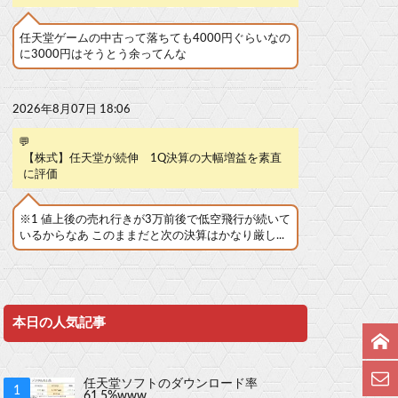
任天堂ゲームの中古って落ちても4000円ぐらいなの
に3000円はそうとう余ってんな
2026年8月07日 18:06
💬
【株式】任天堂が続伸 1Q決算の大幅増益を素直
に評価
※1 値上後の売れ行きが3万前後で低空飛行が続いて
いるからなあ このままだと次の決算はかなり厳し...
本日の人気記事
任天堂ソフトのダウンロード率
61.5%www