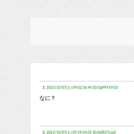
1:
2023/10/07(土) 09:02:36.96 ID:Og99YSYG0
なに？
5:
2023/10/07(土) 09:19:54.05 ID:ADRSTczy0