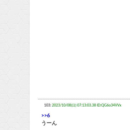
103:
2023/10/08(日) 07:13:03.38 ID:QG6o34VVx
>>6
うーん