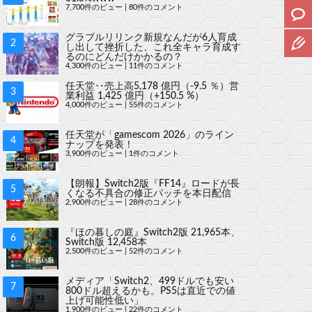
7,700件のビュー
|
80件のコメント
グラブルリリンク新規なんだが6人育成
し出して挫折した、これ全キャラ育成す
るのにどんだけかかるの？
4,300件のビュー
|
11件のコメント
任天堂‥売上高5,178 億円（-9.5 ％）営
業利益 1,425 億円（+150.5 %）
4,000件のビュー
|
55件のコメント
任天堂が「gamescom 2026」のライン
ナップを発表！
3,900件のビュー
|
1件のコメント
【朗報】Switch2版『FF14』ロードが長
くなる不具合の修正パッチを本日配信
2,900件のビュー
|
28件のコメント
『ほの暮しの庭』Switch2版 21,965本、
Switch版 12,458本
2,500件のビュー
|
52件のコメント
メディア「Switch2、499ドルでも安い
800ドル超えるかも。PS5は直近での値
上げ可能性低い」
1,900件のビュー
|
22件のコメント