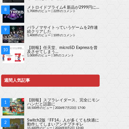
メトロイドプライム4 新品が2999円に…
1,700件のビュー
|
22件のコメント
パラノマサイトっていうゲームを2作連
続クリアした
1,400件のビュー
|
10件のコメント
【朗報】任天堂、microSD Expressを普
及させてしまう…
1,000件のビュー
|
3件のコメント
週間人気記事
【朗報】スプラレイダース、完全にモン
ハンだと話題に
18,500件のビュー
|
2026年7月23日 17:00
Switch2版『FF14』人が多くても快適に
動作してしまいアンチブチギレ
15,600件のビュー
|
2026年8月2日 13:00