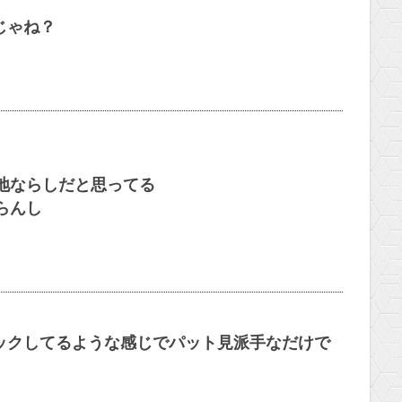
じゃね？
か地ならしだと思ってる
らんし
ックしてるような感じでパット見派手なだけで