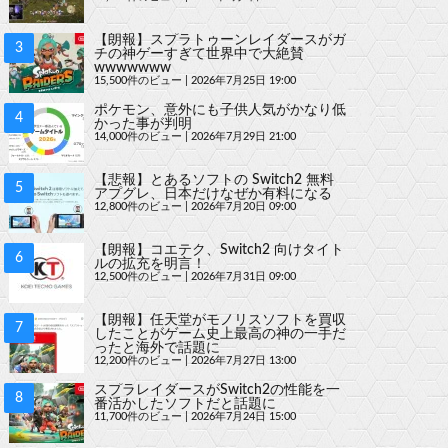
【朗報】スプラトゥーンレイダースがガ
チの神ゲーすぎて世界中で大絶賛
wwwwwww
15,500件のビュー
|
2026年7月25日 19:00
ポケモン、意外にも子供人気がかなり低
かった事が判明
14,000件のビュー
|
2026年7月29日 21:00
【悲報】とあるソフトの Switch2 無料
アプグレ、日本だけなぜか有料になる
12,800件のビュー
|
2026年7月20日 09:00
【朗報】コエテク、Switch2 向けタイト
ルの拡充を明言！
12,500件のビュー
|
2026年7月31日 09:00
【朗報】任天堂がモノリスソフトを買収
したことがゲーム史上最高の神の一手だ
ったと海外で話題に
12,200件のビュー
|
2026年7月27日 13:00
スプラレイダースがSwitch2の性能を一
番活かしたソフトだと話題に
11,700件のビュー
|
2026年7月24日 15:00