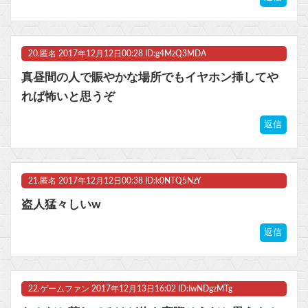
20.
匿名
2017年12月12日00:28 ID:g4MzQ3MDA
真昼間の人で賑やかな場所でもイヤホン挿してや
れば怖いと思うぞ
返信
21.
匿名
2017年12月12日00:38 ID:k0NTQ5NzY
盗人猛々しいw
返信
22.
ゲームファン
2017年12月13日16:02 ID:IwNDgzMTg