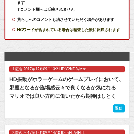
ます
【艦これ】阿賀野姉妹水着mode並べ 他
↑コメント欄へは反映されません
荒らしへのコメントも消させていただく場合があります
アップル、中国製メモリーチップをテスト。中国様が任天堂も助けてくださるかも
NGワードが含まれている場合は精査した後に反映されます
eスポーツ、肥満や糖尿病などに悩まされる過酷なスポーツだった
沖縄の自民県議「警察も認めた。玉城知事の支持者は極左暴力集団が全部支えている」
アップル、中国製メモリーチップをテスト。中国様が任天堂も助けてくださるかも
1.
匿名
2017年12月09日13:21 ID:Y2NDAyMzc
【ラブライブ！】へ～吟子ちゃんって?他
HD振動がホラーゲームのゲームプレイにおいて、
アニメ監督「みなみけには『冬』が居ないやん…せや！『冬』の末っ子をアニメオリジナルで出そ！」他
邪魔となるか臨場感云々で良くなるか気になる
マリオでは良い方向に働いたから期待はしとく
アップル、中国製メモリーチップをテスト。中国様が任天堂も助けてくださるかも
返信
神「こち亀からキャラを1体だけ抹消してやる」他
マスク 十兆円を失う‥投資家「アメリカ党？バカかコイツw」
2.
匿名
2017年12月09日14:10 ID:cyNTA4NTk