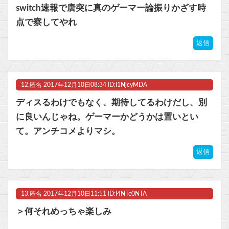
switch速報で唐突に真のゲーマー論振りかざす時
点で察してやれ
返信
12.
匿名
2017年12月10日08:34 ID:I1NjcyMDA
ディスるわけでもなく、期待してるわけだし、別
に良いんじゃね。ゲーマーかどうかは置いとい
て。アンチコメよりマシ。
返信
13.
匿名
2017年12月10日11:51 ID:I4NTc0NTA
＞何それめっちゃ楽しみ