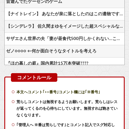
昔遊んでたゲーセンのゲーム
【ナイトレイン】 あなたが泉に落としたのはこの遺物ですか？
【シンデレラ】 佐久間まゆをイメージした超スペシャルなネックレスが登場する件について
サザエさん世界の夫「妻が昼食代500円しかくれない…この弁当屋、500円で売っている！その上店員さんも美人だ！毎日行こう！」
ゼノ○○○○ ←何か面白そうなタイトルを考えろ
『ほの暮しの庭』国内累計15万本突破????
ヤドンの1日のスケジュールがこちら
「ホラーゲーム」は今も盛況なのに「ホラー番組」は衰退した謎
本文へコメント｢>>番号｣コメント欄には｢※番号｣
【艦これ】大和「あの、提督。勿論火力も居住性も自信あるのだけれど…。い、いいのかしら…もうっ！」 他
荒らしコメントは無視するようお願いします。荒らしはレス
が返ってくるのを心待ちにしています。無視すれば飽きてい
【艦これ】E2で駆逐４要るっぽいんだけど 雪風・朝霜・なななみ入れたんだけどあと誰にした？
なくなります。
｢管理人へ ※番は荒らしです｣とコメント記入でスグ対応し
【艦これ】E5-4の司令部っているかなぁ ネで大破するのって相当少なかった気がするが 煙幕無しで