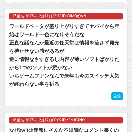
17.
匿名
2017年12月11日23:36 ID:Y0MDg0NzU
ワールドベータが盛り上がりすぎてヤバイから年
始はワールド一色になりそうだな
正直な話なんか最近の任天堂は情報を流さず発売
を待たせない感があるが
逆に情報なさすぎるし内容が薄いソフトばかりだ
から1つのソフトが続かない
いちゲームファンなんで来年も今のスイッチ人気
が終わらない事を祈る
返信
18.
匿名
2017年12月12日00:09 ID:c5MzE4NzY
なぜswitch速報にそんな不思議なコメント書くの