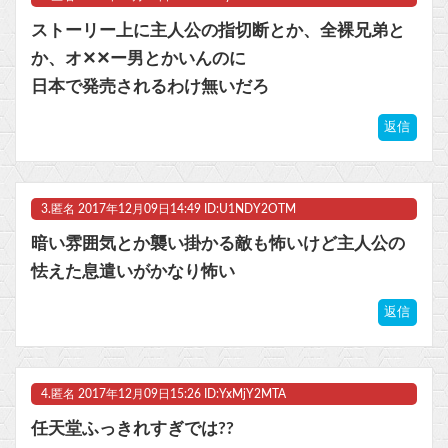
ビットコイン再び1600万円へ。ドル円は147円に
ストーリー上に主人公の指切断とか、全裸兄弟と
か、オ✕✕ー男とかいんのに
日本で発売されるわけ無いだろ
Powered by livedoor 相互RSS
返信
3.
匿名
2017年12月09日14:49 ID:U1NDY2OTM
暗い雰囲気とか襲い掛かる敵も怖いけど主人公の
怯えた息遣いがかなり怖い
返信
4.
匿名
2017年12月09日15:26 ID:YxMjY2MTA
任天堂ふっきれすぎでは??