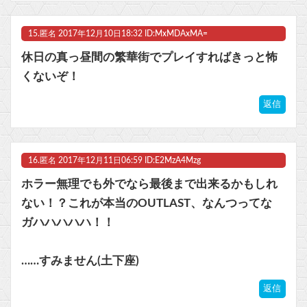
15.
匿名
2017年12月10日18:32 ID:MxMDAxMA=
休日の真っ昼間の繁華街でプレイすればきっと怖
くないぞ！
返信
16.
匿名
2017年12月11日06:59 ID:E2MzA4Mzg
ホラー無理でも外でなら最後まで出来るかもしれ
ない！？これが本当のOUTLAST、なんつってな
ガハハハハハ！！
……すみません(土下座)
返信