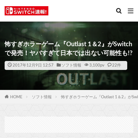
怖すぎホラーゲーム『Outlast 1＆2』がSwitch
で発売！ヤバすぎて日本では出ない可能性も!?
2017年12月9日 12:57
ソフト情報
3,100
pv
22件
HOME
ソフト情報
怖すぎホラーゲーム『Outlast 1＆2』が