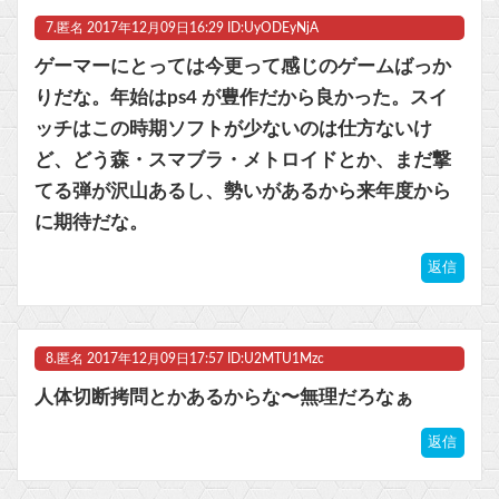
7.
匿名
2017年12月09日16:29 ID:UyODEyNjA
ゲーマーにとっては今更って感じのゲームばっか
りだな。年始はps4 が豊作だから良かった。スイ
ッチはこの時期ソフトが少ないのは仕方ないけ
ど、どう森・スマブラ・メトロイドとか、まだ撃
てる弾が沢山あるし、勢いがあるから来年度から
に期待だな。
返信
8.
匿名
2017年12月09日17:57 ID:U2MTU1Mzc
人体切断拷問とかあるからな〜無理だろなぁ
返信