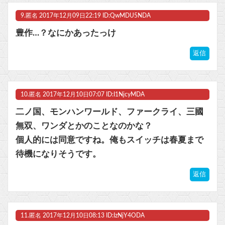
9.
匿名
2017年12月09日22:19 ID:QwMDU5NDA
豊作…？なにかあったっけ
返信
10.
匿名
2017年12月10日07:07 ID:I1NjcyMDA
二ノ国、モンハンワールド、ファークライ、三國
無双、ワンダとかのことなのかな？
個人的には同意ですね。俺もスイッチは春夏まで
待機になりそうです。
返信
11.
匿名
2017年12月10日08:13 ID:IzNjY4ODA