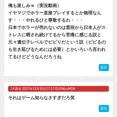
俺も楽しみｗ（実況動画）
イヤマジでホラー直接プレイするとか無理なん
す・・・やれるひと尊敬するわ・・・
日本でホラーが売れないのは普段から日本人がス
トレスに晒され続けてるから苦痛に感じる説と
元々遺伝子レベルでビビりだという説（ビビるの
も生き延びるためには必要）とかいろいろ言われ
てるけどどうなんだろうね
返信
14.
匿名
2017年12月10日17:27 ID:I1NjcyMDA
それはゲーム知らなさすぎだろ笑
返信