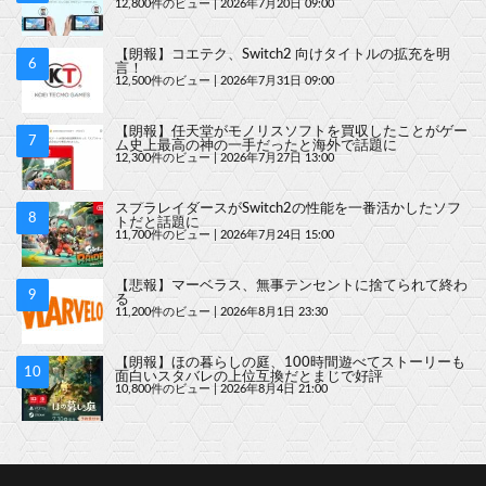
12,800件のビュー
|
2026年7月20日 09:00
【朗報】コエテク、Switch2 向けタイトルの拡充を明
言！
12,500件のビュー
|
2026年7月31日 09:00
【朗報】任天堂がモノリスソフトを買収したことがゲー
ム史上最高の神の一手だったと海外で話題に
12,300件のビュー
|
2026年7月27日 13:00
スプラレイダースがSwitch2の性能を一番活かしたソフ
トだと話題に
11,700件のビュー
|
2026年7月24日 15:00
【悲報】マーベラス、無事テンセントに捨てられて終わ
る
11,200件のビュー
|
2026年8月1日 23:30
【朗報】ほの暮らしの庭、100時間遊べてストーリーも
面白いスタバレの上位互換だとまじで好評
10,800件のビュー
|
2026年8月4日 21:00