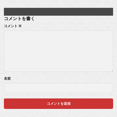
【ラブライブ！】ラブライブ！がポケモン並みに流行ったとする他
トルネコの大冒険シリーズがリメイクされたり新作発売されない理由は？なぜ？
コメントを書く
コメント
※
【野獣の日2025】今年も野獣邸が淫夢厨だらけになってしまう！ 朝からホモガキ達の怒号が大音量で近隣や下北沢駅に響き渡ってしまう…
パオロ・カシアスが死ななかった世界線のガンダムについて考えるスレ
【悲報】最近のキッズ、『ドラゴンボール』の名場面「だから滅びた」の意味が理解できず「◯◯◯◯！」だと怒ってしまう…
【ウマ娘】何故フクキタルは何処に行ってもカルトを形成してしまうのか
マスク 十兆円を失う‥投資家「アメリカ党？バカかコイツw」
名前
ビットコイン再び1600万円へ。ドル円は147円に
Powered by livedoor 相互RSS