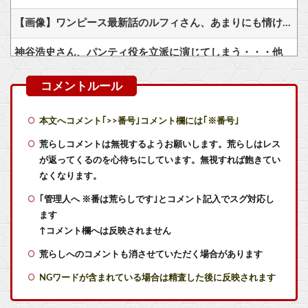
【画像】ワンピース最新話のルフィさん、あまりにも情けなさ過ぎて炎上ｗｗｗｗ他
神谷浩史さん、パンティ役を立派に演じてしまう・・・他
【艦これ】天津風の憂鬱 他
【艦これ】E5ってゴトとグロワールどっちがいいの？
本文へコメント｢>>番号｣コメント欄には｢※番号｣
【艦これ】ポニー黒潮 他
荒らしコメントは無視するようお願いします。荒らしはレス
が返ってくるのを心待ちにしています。無視すれば飽きてい
【艦これ】好きな尻を選べ
なくなります。
｢管理人へ ※番は荒らしです｣とコメント記入でスグ対応し
【艦これ】ママッチャーウサギ 他
ます
【ナイトレイン】 誤って深度4に下げたらとんでもないバケモノと遭遇した
↑コメント欄へは反映されません
荒らしへのコメントも消させていただく場合があります
【悲報】 めっちゃカメレオンさん、早速パクリゲーが任天堂ストアに登場してしまう……
NGワードが含まれている場合は精査した後に反映されます
【悲報】 ニンダイさん、ピークが開幕大谷翔平のがっかりダイレクトだったと言われてしまう