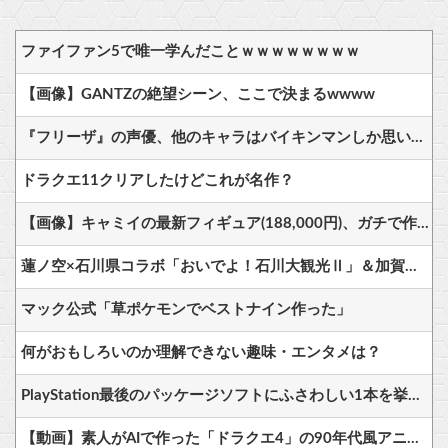
ファイファン5で唯一学んだことｗｗｗｗｗｗｗｗ
【画像】GANTZの絶望シーン、ここで決まるwwww
『フリーザ』の声優、他のキャラはバイキンマンしか思い浮かばないｗｗ
ドラクエ11クリアしたけどこれが名作？
【画像】キャミイの最新フィギュア(188,000円)、ガチで作り込みがエグすぎる
蓮ノ空×石川県コラボ「おいでよ！石川大観光Ⅱ」＆加賀温泉郷コラボが本日8/10同時スタート！詳細まとめ【ラブライブ！】
マック公式「草ポケモンでベストナイン作った」
何がおもしろいのか理解できない趣味・エンタメは？
PlayStation最後のパッケージソフトにふさわしい1本を挙げるスレ
【動画】素人がAIで作った「ドラクエ4」の90年代風アニメのクオリティが凄すぎる件