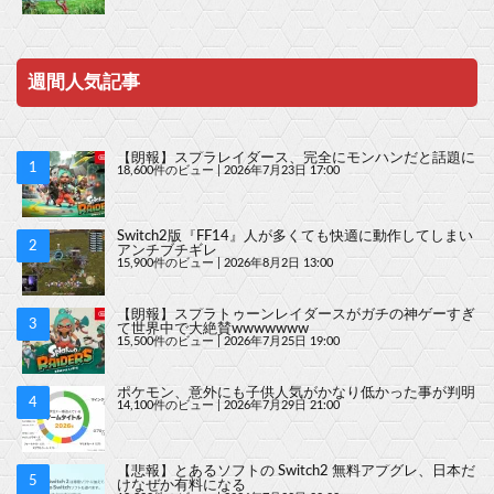
週間人気記事
【朗報】スプラレイダース、完全にモンハンだと話題に
18,600件のビュー
|
2026年7月23日 17:00
Switch2版『FF14』人が多くても快適に動作してしまい
アンチブチギレ
15,900件のビュー
|
2026年8月2日 13:00
【朗報】スプラトゥーンレイダースがガチの神ゲーすぎ
て世界中で大絶賛wwwwwww
15,500件のビュー
|
2026年7月25日 19:00
ポケモン、意外にも子供人気がかなり低かった事が判明
14,100件のビュー
|
2026年7月29日 21:00
【悲報】とあるソフトの Switch2 無料アプグレ、日本だ
けなぜか有料になる