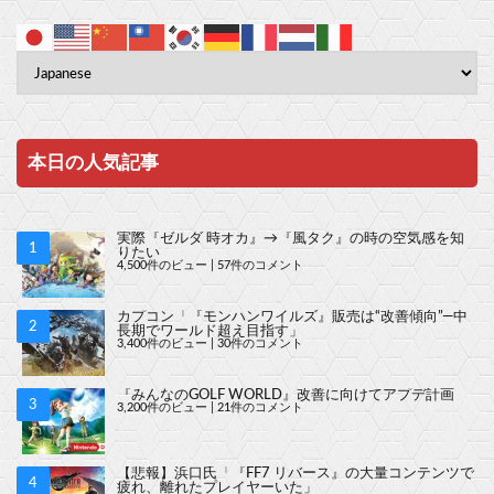
本日の人気記事
実際『ゼルダ 時オカ』→『風タク』の時の空気感を知
りたい
4,500件のビュー
|
57件のコメント
カプコン「『モンハンワイルズ』販売は“改善傾向”―中
長期でワールド超え目指す」
3,400件のビュー
|
30件のコメント
『みんなのGOLF WORLD』改善に向けてアプデ計画
3,200件のビュー
|
21件のコメント
【悲報】浜口氏「『FF7 リバース』の大量コンテンツで
疲れ、離れたプレイヤーいた」