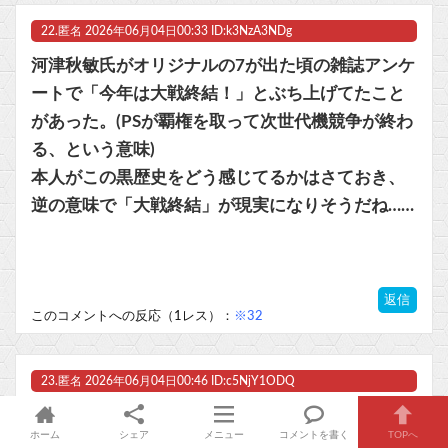
22.
匿名
2026年06月04日00:33 ID:k3NzA3NDg
河津秋敏氏がオリジナルの7が出た頃の雑誌アンケ
ートで「今年は大戦終結！」とぶち上げてたこと
があった。(PSが覇権を取って次世代機競争が終わ
る、という意味)
本人がこの黒歴史をどう感じてるかはさておき、
逆の意味で「大戦終結」が現実になりそうだね……
返信
このコメントへの反応（1レス）：
※32
23.
匿名
2026年06月04日00:46 ID:c5NjY1ODQ
あんだけネガキャンしてた作品を今度は褒めなき
ホーム
シェア
メニュー
コメントを書く
TOPへ
ゃいけないの大変やな