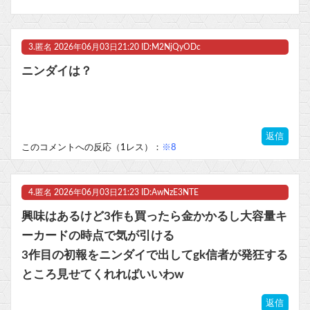
3.
匿名
2026年06月03日21:20 ID:M2NjQyODc
ニンダイは？
返信
このコメントへの反応（1レス）：
※8
4.
匿名
2026年06月03日21:23 ID:AwNzE3NTE
興味はあるけど3作も買ったら金かかるし大容量キ
ーカードの時点で気が引ける
3作目の初報をニンダイで出してgk信者が発狂する
ところ見せてくれればいいわw
返信