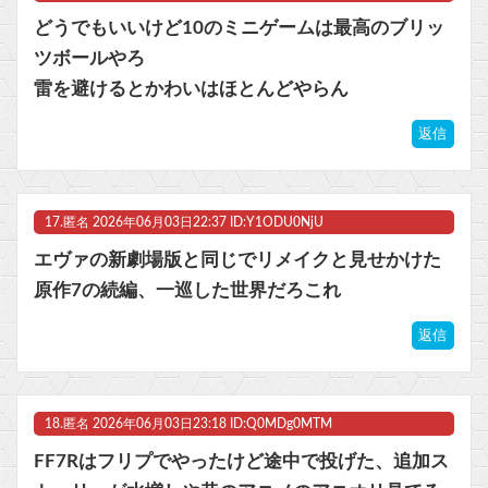
どうでもいいけど10のミニゲームは最高のブリッ
ツボールやろ
雷を避けるとかわいはほとんどやらん
返信
17.
匿名
2026年06月03日22:37 ID:Y1ODU0NjU
エヴァの新劇場版と同じでリメイクと見せかけた
原作7の続編、一巡した世界だろこれ
返信
18.
匿名
2026年06月03日23:18 ID:Q0MDg0MTM
FF7Rはフリプでやったけど途中で投げた、追加ス