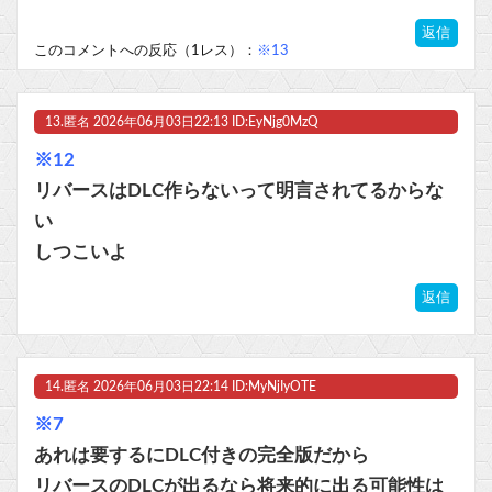
返信
このコメントへの反応（1レス）：
※13
13.
匿名
2026年06月03日22:13 ID:EyNjg0MzQ
※12
リバースはDLC作らないって明言されてるからな
い
しつこいよ
返信
14.
匿名
2026年06月03日22:14 ID:MyNjIyOTE
※7
あれは要するにDLC付きの完全版だから
リバースのDLCが出るなら将来的に出る可能性は