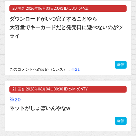
20.
匿名
2026年06月03日23:41 ID:Q0OTc4Nzc
ダウンロードがいつ完了することやら
大容量でキーカードだと発売日に遊べないのがツ
ライ
返信
このコメントへの反応（1レス）：
※21
21.
匿名
2026年06月04日00:30 ID:cxMjc0NTY
※20
ネットがしょぼいんやなw
返信