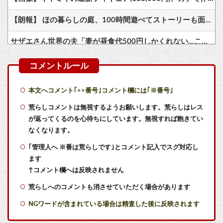
【朗報】 ほの暮らしの庭、100時間遊べてストーリーも面白いスタバレの上位互換だとまじで好評
サザエさん世界の夫「妻が昼食代500円しかくれない…この弁当屋、500円で売っている！その上店員さんも美人だ！毎日行こう！」
【ナイトレイン】 術師特化Tier
【悲報】「就職氷河期世代が苦しんだのは選り好みしてブルーカラーを選ばなかったから」← この意見にブチギレる人が殺到
本文へコメント｢>>番号｣コメント欄には｢※番号｣
【カードキャプターさくら】コトブキヤ「木之本桜 [包囲(シージュ)]コスチュームVer.」フィギュア【彩色原型公開】他
荒らしコメントは無視するようお願いします。荒らしはレス
が返ってくるのを心待ちにしています。無視すれば飽きてい
【最初のトロフィー取るまでやってみた】カワイイけどクセ強なロジックパズル『Is This Seat Taken?』こだわりの強いキャラたちのお気に入りの一席を探してあげよう！
なくなります。
｢管理人へ ※番は荒らしです｣とコメント記入でスグ対応し
【艦これ】競泳水着いんのかよ
ます
【艦これ】ひみつの通り道 他
↑コメント欄へは反映されません
荒らしへのコメントも消させていただく場合があります
RPGでレベル上げまくってボスも余裕にするやつｗｗｗｗ
NGワードが含まれている場合は精査した後に反映されます
【艦これ】逆に削り時にアホみたいに強いけど削るたびに弱体化するボスとかどうだろう？