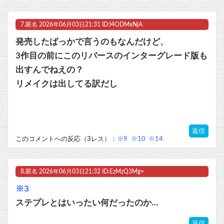
7.
匿名
2026年06月03日21:31 ID:I4ODMxNjA
発売したばっかで言うのもなんだけど、
3作目の前にこのリバースのインターグレード版も
出すんでねえの？
リメイクは出してる訳だし
返信
このコメントへの反応（3レス）：
※9
※10
※14
8.
匿名
2026年06月03日21:32 ID:EzMzQ3Mg=
※3
ステプレとはいったい何だったのか…
返信