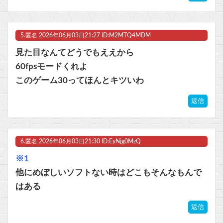
5.
匿名
2026年06月03日21:27 ID:M2MTQ4MDM
見た目なんてどうでもええから
60fpsモードくれよ
このゲーム30ってほんとキツいわ
返信
6.
匿名
2026年06月03日21:30 ID:EyNjg0MzQ
※1
他にめぼしいソフトない時はどこもそんなもんで
はある
返信