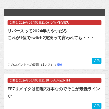
『ほの暮しの庭』Switch2「2.2万本」 Switch「1.2万」 PS5「集計不能????」←？？？
高須先生の「2秒焼肉」は本当に美味いのか！？実際に試した結果
1.
匿名
2026年06月03日21:06 ID:YyMjYzNDU
【画像】宮下愛(16歳・Gカップ)【ラブライブ！虹ヶ咲】
リバースって2024年のやつだろ
【艦これ】ほい、恐らく世界一需要がないE5-4甲クリア編成
これが1位でswitch2充実って言われても・・・
【激安速報】ダイヤモンドの功罪、リアル、ひゃくえむ。などがKindle実質半額になるセール、本日8/9終了！ついに完結、新テニスの王子様などのスポーツ漫画が対象！他
【ラブライブ！】ちゅーとりえらいぶのブレードの電池なんだけど他
返信
このコメントへの反応（1レス）：
※6
マスク 十兆円を失う‥投資家「アメリカ党？バカかコイツw」
ビットコイン再び1600万円へ。ドル円は147円に
2.
匿名
2026年06月03日21:18 ID:AxMjg0NTM
FF7リメイクは初週2万本なのでそこが最低ライン
か
Powered by livedoor 相互RSS
返信