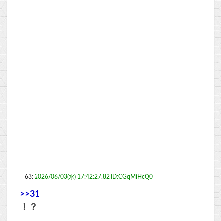
63:
2026/06/03(水) 17:42:27.82 ID:CGqMiHcQ0
>>31
！？