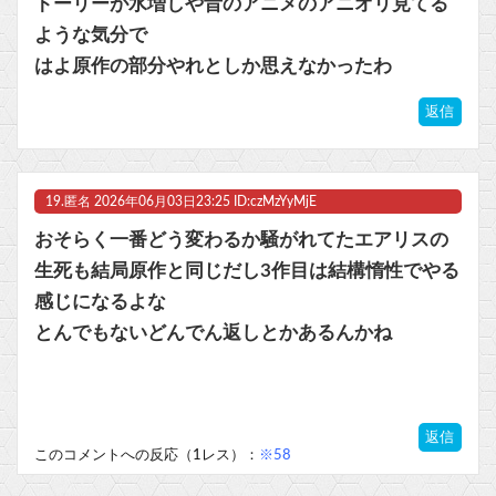
トーリーが水増しや昔のアニメのアニオリ見てる
ような気分で
はよ原作の部分やれとしか思えなかったわ
返信
19.
匿名
2026年06月03日23:25 ID:czMzYyMjE
おそらく一番どう変わるか騒がれてたエアリスの
生死も結局原作と同じだし3作目は結構惰性でやる
感じになるよな
とんでもないどんでん返しとかあるんかね
返信
このコメントへの反応（1レス）：
※58