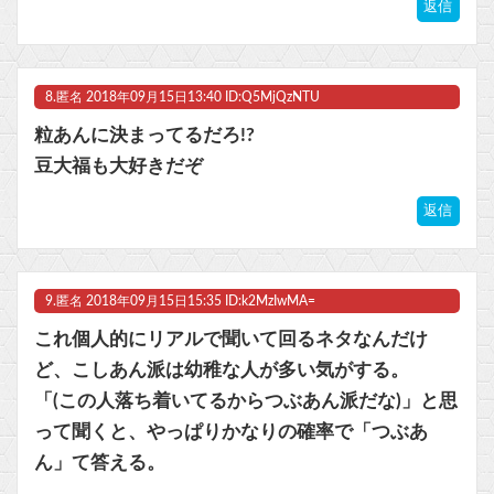
返信
8.
匿名
2018年09月15日13:40 ID:Q5MjQzNTU
粒あんに決まってるだろ!?
豆大福も大好きだぞ
返信
9.
匿名
2018年09月15日15:35 ID:k2MzIwMA=
これ個人的にリアルで聞いて回るネタなんだけ
ど、こしあん派は幼稚な人が多い気がする。
「(この人落ち着いてるからつぶあん派だな)」と思
って聞くと、やっぱりかなりの確率で「つぶあ
ん」て答える。