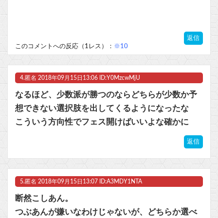
返信
このコメントへの反応（1レス）：
※10
4.
匿名
2018年09月15日13:06 ID:Y0MzcwMjU
なるほど、少数派が勝つのならどちらが少数か予
想できない選択肢を出してくるようになったな
こういう方向性でフェス開けばいいよな確かに
返信
5.
匿名
2018年09月15日13:07 ID:A3MDY1NTA
断然こしあん。
つぶあんが嫌いなわけじゃないが、どちらか選べ