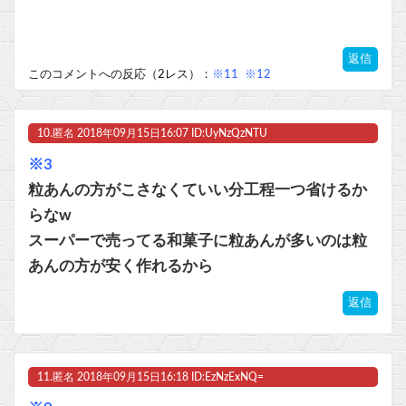
返信
このコメントへの反応（2レス）：
※11
※12
10.
匿名
2018年09月15日16:07 ID:UyNzQzNTU
※3
粒あんの方がこさなくていい分工程一つ省けるか
らなw
スーパーで売ってる和菓子に粒あんが多いのは粒
あんの方が安く作れるから
返信
11.
匿名
2018年09月15日16:18 ID:EzNzExNQ=