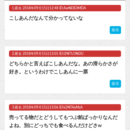
1.
匿名
2018年09月15日12:48 ID:AwNDE0MDA
『黄泉のツガイ』18話感想 怖い方が来ちゃった…他
こしあんだなんて分かってないな
お前らが初めて『これムズすぎやろ！』って思ったゲームは何？
返信
新海誠の大ヒットを目の当たりにして2匹目のドジョウを狙ったけど滑ったアニメ映画達、なんやかんや面白いものもある説他
『ソニーが嫌い』←まあわかる『ソニー信者が嫌い』←まあわかる『任天堂信者が嫌い』←まあわかる
2.
匿名
2018年09月15日13:05 ID:I2NTU3NDU
マスク 十兆円を失う‥投資家「アメリカ党？バカかコイツw」
どちらかと言えばこしあんだな。あの滑らかさが
好き。というわけでこしあんに一票
ビットコイン再び1600万円へ。ドル円は147円に
返信
Powered by livedoor 相互RSS
3.
匿名
2018年09月15日13:06 ID:k2NTAxMzA
売ってる物だとどうしてもつぶ餡ばっかりなんだ
よね、別にどっちでも食べるんだけどさw