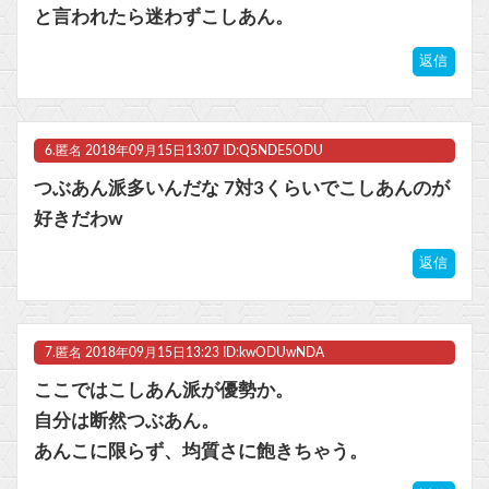
と言われたら迷わずこしあん。
返信
6.
匿名
2018年09月15日13:07 ID:Q5NDE5ODU
つぶあん派多いんだな 7対3くらいでこしあんのが
好きだわw
返信
7.
匿名
2018年09月15日13:23 ID:kwODUwNDA
ここではこしあん派が優勢か。
自分は断然つぶあん。
あんこに限らず、均質さに飽きちゃう。