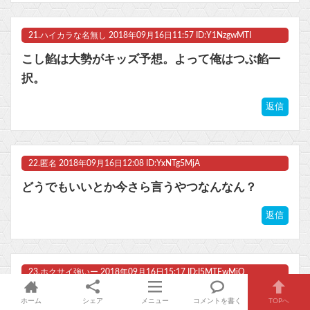
21.
ハイカラな名無し
2018年09月16日11:57 ID:Y1NzgwMTI
こし餡は大勢がキッズ予想。よって俺はつぶ餡一
択。
返信
22.
匿名
2018年09月16日12:08 ID:YxNTg5MjA
どうでもいいとか今さら言うやつなんなん？
返信
23.
ホクサイ強いー
2018年09月16日15:17 ID:I5MTEwMjQ
正直言ってあんこが苦手な人ってどうすりゃいい
ホーム
シェア
メニュー
コメントを書く
TOPへ