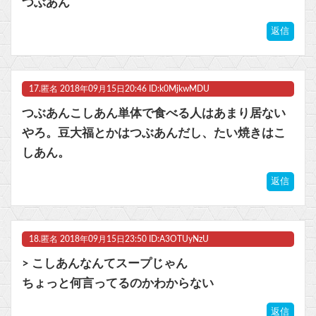
つぶあん
返信
17.
匿名
2018年09月15日20:46 ID:k0MjkwMDU
つぶあんこしあん単体で食べる人はあまり居ない
やろ。豆大福とかはつぶあんだし、たい焼きはこ
しあん。
返信
18.
匿名
2018年09月15日23:50 ID:A3OTUyNzU
> こしあんなんてスープじゃん
ちょっと何言ってるのかわからない
返信