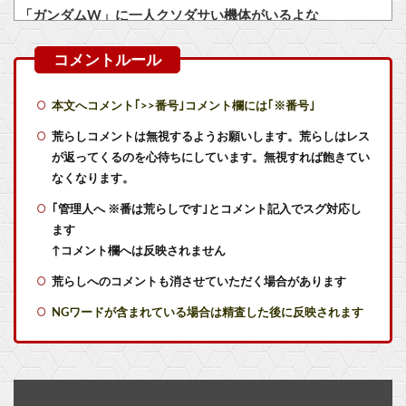
「ガンダムW」に一人クソダサい機体がいるよな
昔のMMORPG「1レベルあげるのに1ヶ月かかります。ボスは12時間毎に湧いて取り合いです」
チェンソーマン2部のこのキャラ何だったの…？ 何を伝えたいキャラだったの…？
本文へコメント｢>>番号｣コメント欄には｢※番号｣
男の趣味Tier表、ヤバすぎる
荒らしコメントは無視するようお願いします。荒らしはレス
が返ってくるのを心待ちにしています。無視すれば飽きてい
【朗報】Amazonプライムビデオ、8月の配信作品が異次元の凄さ！体感気温50度越えへ
なくなります。
｢管理人へ ※番は荒らしです｣とコメント記入でスグ対応し
【艦これ】ナマケモノアガノウサギ 他
ます
【艦これ】てーいとーくさんっ♪ 他
↑コメント欄へは反映されません
荒らしへのコメントも消させていただく場合があります
【艦これ】競泳水着いんのかよ
NGワードが含まれている場合は精査した後に反映されます
【艦これ】ひみつの通り道 他
【艦これ】敵の戦力を掃討してから輸送部隊投入するのがふつうなのに まず強行輸送から入る作戦たてる艦これ世界の大本営どうなってるの
理系女子「ガンダムってさぁ、頭の“バルカン”意味あるの？あれ、役に立たなくない？」