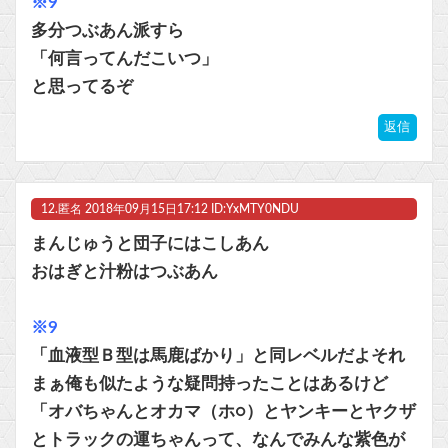
※9
多分つぶあん派すら
「何言ってんだこいつ」
と思ってるぞ
返信
12.
匿名
2018年09月15日17:12 ID:YxMTY0NDU
まんじゅうと団子にはこしあん
おはぎと汁粉はつぶあん
※9
「血液型Ｂ型は馬鹿ばかり」と同レベルだよそれ
まぁ俺も似たような疑問持ったことはあるけど
「オバちゃんとオカマ（ホ○）とヤンキーとヤクザ
とトラックの運ちゃんって、なんでみんな紫色が