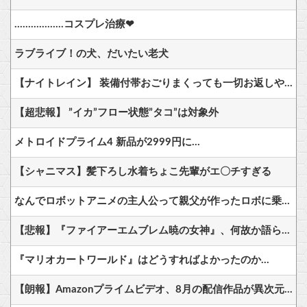
………………コスプレ治療❤
ラブライブ！の犬、だいたい老犬
【ナイトレイン】 装備付帯おごりまくっても一切お返しや協力する気がないプレイヤーいるけど…
【超悲報】 ”イカ”フロー状態”タコ”は対象外
メトロイドプライム4 新品が2999円に…
【シャニマス】髪下ろし水着ちょこ先輩がエ〇チすぎる
なんでロボットアニメの主人公って親父が作ったロボに乗ることが多いの？他
【悲報】『ファイアーエムブレム暁の女神』、何故か語られない
『マリオカートワールド』はどうすればよかったのか…
【朗報】Amazonプライムビデオ、8月の配信作品が異次元の凄さ！体感気温50度越えへ