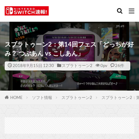
スプラトゥーン2：第14回フェス「どっちが好
み？ つぶあん vs こしあん」
2018年9月15日 12:30
スプラトゥーン2
0
pv
26件
HOME
ソフト情報
スプラトゥーン2
スプラトゥーン2：第