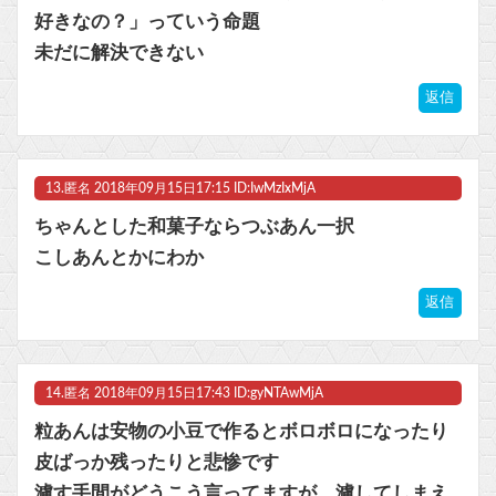
好きなの？」っていう命題
未だに解決できない
返信
13.
匿名
2018年09月15日17:15 ID:IwMzIxMjA
ちゃんとした和菓子ならつぶあん一択
こしあんとかにわか
返信
14.
匿名
2018年09月15日17:43 ID:gyNTAwMjA
粒あんは安物の小豆で作るとボロボロになったり
皮ばっか残ったりと悲惨です
濾す手間がどうこう言ってますが、濾してしまえ