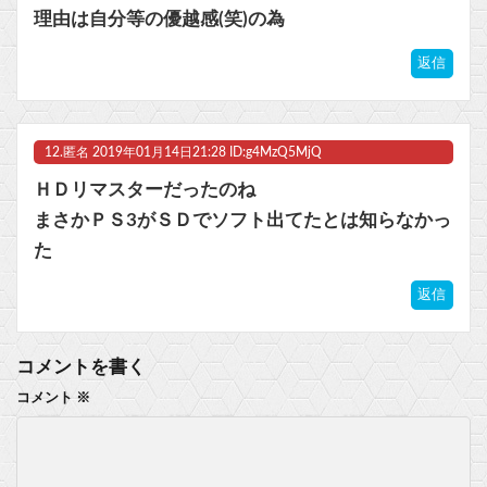
理由は自分等の優越感(笑)の為
返信
12.
匿名
2019年01月14日21:28 ID:g4MzQ5MjQ
ＨＤリマスターだったのね
まさかＰＳ3がＳＤでソフト出てたとは知らなかっ
た
返信
コメントを書く
コメント
※