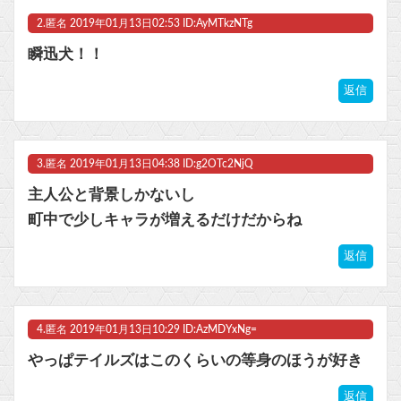
令和版両津勘吉の声優、マジで予想つかないｗｗｗｗ他
2.
匿名
2019年01月13日02:53 ID:AyMTkzNTg
マスク 十兆円を失う‥投資家「アメリカ党？バカかコイツw」
瞬迅犬！！
ビットコイン再び1600万円へ。ドル円は147円に
返信
3.
匿名
2019年01月13日04:38 ID:g2OTc2NjQ
Powered by livedoor 相互RSS
主人公と背景しかないし
町中で少しキャラが増えるだけだからね
返信
4.
匿名
2019年01月13日10:29 ID:AzMDYxNg=
やっぱテイルズはこのくらいの等身のほうが好き
返信