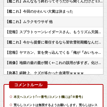
【艦これ】みんなもう終わってそうだから聞くんだけど E3-2ってサブの穴が空いてないダイハツ駆逐並べて 高速＋とかしてるとアホほど時間かかる？
【艦これ】今回のかわいい大賞は決まった
【艦これ】ムラクモウサギ 他
【悲報】スプラトゥーンレイダースさん、もうリズム天国にアマゾンランキングで敗北wwwwwwwww
【艦これ】今から提督に着任するなら皆吹雪初期艦なんだろうか
【悲報】ヤマカン、首を突っ込んでくる「俺が『みいちゃんと山田さん』のアニメ監督やりますよ？」
【画像】地獄の釜の蓋が開く←これの誤用が多すぎ。化け物が沢山出てくるイメージ持ってる奴間違ってるぞ
【急募】経験上、クズが多かった血液型ｗｗｗｗ
『こいつのキャラデザ最高過ぎるやろ』ってなったゲームキャラｗｗｗｗ
ヴィンランドサガって20年かけてトルファンの成長描いたのになんか評価低くね？
本文へコメント｢>>番号｣コメント欄には｢※番号｣
イギリス人に説明してもらった現在完了形と過去形の違い、過去一で分かりやすいｗｗｗｗｗｗ
荒らしコメントは無視するようお願いします。荒らしはレス