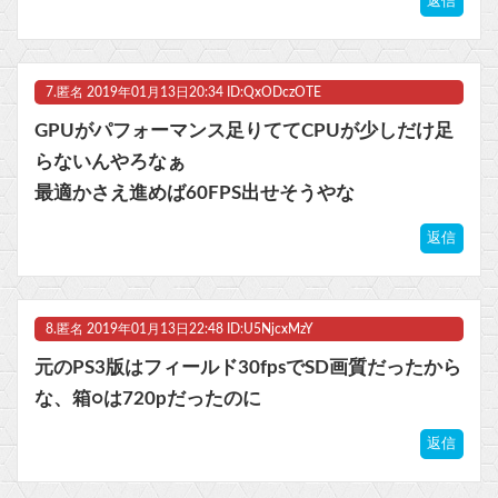
返信
7.
匿名
2019年01月13日20:34 ID:QxODczOTE
GPUがパフォーマンス足りててCPUが少しだけ足
らないんやろなぁ
最適かさえ進めば60FPS出せそうやな
返信
8.
匿名
2019年01月13日22:48 ID:U5NjcxMzY
元のPS3版はフィールド30fpsでSD画質だったから
な、箱○は720pだったのに
返信