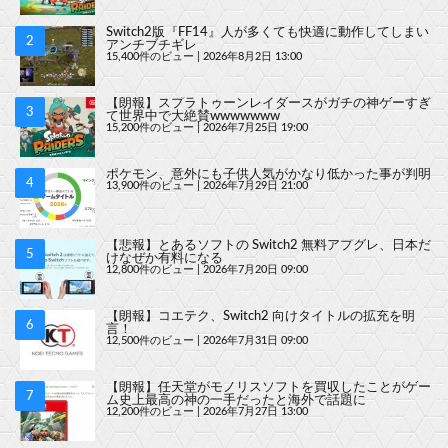
Switch2版『FF14』人が多くても快適に動作してしまい
アンチブチギレ
15,400件のビュー
|
2026年8月2日 13:00
【朗報】スプラトゥーンレイダースがガチの神ゲーすぎ
て世界中で大絶賛wwwwwww
15,200件のビュー
|
2026年7月25日 19:00
ポケモン、意外にも子供人気がかなり低かった事が判明
13,900件のビュー
|
2026年7月29日 21:00
【悲報】とあるソフトの Switch2 無料アプグレ、日本だ
けなぜか有料になる
12,800件のビュー
|
2026年7月20日 09:00
【朗報】コエテク、Switch2 向けタイトルの拡充を明
言！
12,500件のビュー
|
2026年7月31日 09:00
【朗報】任天堂がモノリスソフトを買収したことがゲー
ム史上最高の神の一手だったと海外で話題に
12,200件のビュー
|
2026年7月27日 13:00