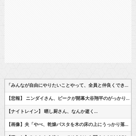
「みんなが自由にやりたいことやって、全員と仲良くできる。そんな世界を作るために、これからも頑張るよ！」オーガスト・あいミス『ヴァレリア』の深憶聖装『宿業に叛する吸血女帝』
【悲報】 ニンダイさん、ピークが開幕大谷翔平のがっかりダイレクトだったと言われてしまう
【ナイトレイン】 晒し厨さん、なんか逝く…
【画像】夫「やべ、乾燥パスタを木の床の上にうっかり落としちゃった！」 → 杉床がパスタの衝撃でマジで大変なことに！！ 「杉ってこんなに柔らかいの？」「こんなん豆腐じゃん」