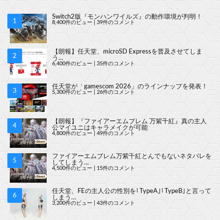
Switch2版『モンハンワイルズ』の動作環境が判明！
8,400件のビュー
|
39件のコメント
【朗報】任天堂、microSD Expressを普及させてしま
う…
6,400件のビュー
|
35件のコメント
任天堂が「gamescom 2026」のラインナップを発表！
5,300件のビュー
|
26件のコメント
【朗報】『ファイアーエムブレム 万紫千紅』真の主人
公マイユニはキャラメイクが可能
4,800件のビュー
|
49件のコメント
ファイアーエムブレム万紫千紅とんでもないネタバレを
してしまう…
4,500件のビュー
|
15件のコメント
任天堂、FEの主人公の性別を｢TypeA｣｢TypeB｣と言って
しまう…
3,200件のビュー
|
43件のコメント