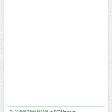
3：
2019/01/11(金) 15:34:09.16
ID:T0R2gs/ra.net