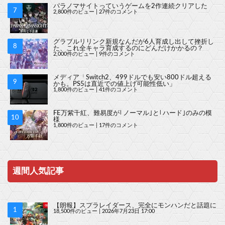
パラノマサイトっていうゲームを2作連続クリアした
2,800件のビュー
|
27件のコメント
グラブルリリンク新規なんだが6人育成し出して挫折し
た、これ全キャラ育成するのにどんだけかかるの？
2,000件のビュー
|
9件のコメント
メディア「Switch2、499ドルでも安い800ドル超える
かも。PS5は直近での値上げ可能性低い」
1,800件のビュー
|
41件のコメント
FE万紫千紅、難易度が｢ノーマル｣と｢ハード｣のみの模
様
1,800件のビュー
|
17件のコメント
週間人気記事
【朗報】スプラレイダース、完全にモンハンだと話題に
18,500件のビュー
|
2026年7月23日 17:00