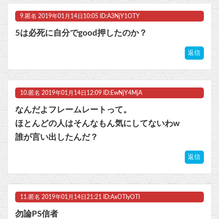
9.
匿名
2019年01月14日10:05 ID:A3NjY1OTY
5は必死に自分でgood押したのか？
返信
10.
匿名
2019年01月14日12:09 ID:EwNjY4MjA
なんだよフレームレートって。
ほとんどの人はそんなもん気にしてないわw
誰が言い出したんだ？
返信
11.
匿名
2019年01月14日21:21 ID:AxOTIyOTI
勿論PS信者