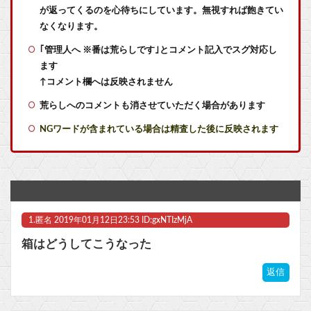
が返ってくるのを心待ちにしています。無視すれば飽きてい
キメラって倫理観無くせば普通に作れるんか？
なくなります。
｢管理人へ ※番は荒らしです｣とコメント記入でスグ対応し
【あるある】バリア忘れで龍処理が大惨事になる件
ます
午後の授業中寝てそうなラブライブ！キャラ
↑コメント欄へは反映されません
荒らしへのコメントも消させていただく場合があります
GPSを利用したゲーム思いついた
NGワードが含まれている場合は精査した後に反映されます
※月光蝶が木星まで届くって本当なのか？他
【画像】「キム兄」こと芸人・木村祐一さん（63歳）、最新の松本人志さんとのツーショットが完全に別人だとネット騒然！ 「マジで誰かわからん」「激ヤセしてイケおじに」
任天堂‥売上高5,178 億円（-9.5 ％）営業利益 1,425 億円（+150.5 %）
1.
匿名
2019年01月12日23:53 ID:gxNTIzMjA
【にじさんじ】りかしぃ悲鳴が迫真すぎる
箱はどうしてこうなった
【悲報】ヤニねこ、BPOで問題視されるwwwwwwwwwwwwwwwwwwwwwwww他
返信
任天堂1Q決算 売上高5,178 億円（-9.5 ％）、営業利益 1,425 億円（+150.5 %）