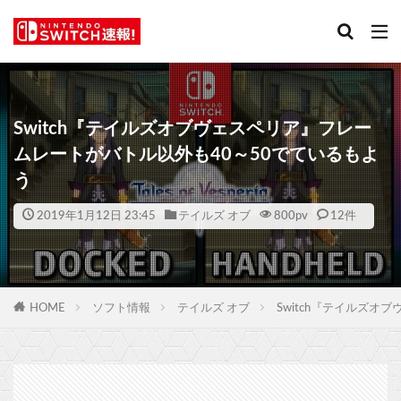
Switch『テイルズオブヴェスペリア』フレー
ムレートがバトル以外も40～50でているもよ
う
2019年1月12日 23:45
テイルズ オブ
800
pv
12件
HOME
ソフト情報
テイルズ オブ
Switch『テイルズ