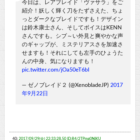
今日は、レアブレイド「ヴァサラ」をご
紹介！妖しく輝く刀をたずさえた、ちょ
っとダークなブレイドですも！デザイン
は鈴木康士さん、そしてボイスはKENN
さんですも。シブ～い外見と爽やかな声
のギャップが、ミステリアスさを加速さ
せますも！それにしても左手のひょうた
んの中身、気になりますも！
pic.twitter.com/jOa50eT6bI
— ゼノブレイド２ (@XenobladeJP)
2017
年9月22日
40:
2017/09/29(金) 22:33:28.50 ID:R4/2TPmg0NIKU