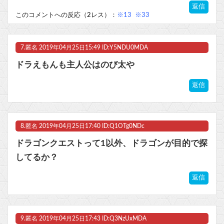
返信
このコメントへの反応（2レス）：
※13
※33
7.
匿名
2019年04月25日15:49 ID:Y5NDU0MDA
ドラえもんも主人公はのび太や
返信
8.
匿名
2019年04月25日17:40 ID:Q1OTg0NDc
ドラゴンクエストって1以外、ドラゴンが目的で探
してるか？
返信
9.
匿名
2019年04月25日17:43 ID:Q3NzUxMDA