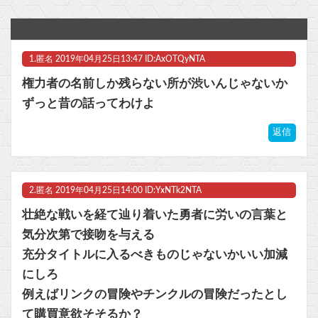
【ラブライブ！】【画像】くりぱん、さすがにちょっと可愛すぎる…【虹ヶ咲】他
日本の花火大会まで中国人転売ヤーの餌食に！勝手に席取りビジネスを開始か
1.
匿名
2019年04月25日13:47 ID:AxOTQyNTA
【百合】日曜夜のミミ×シーナ画像スレその7
権力者の名前しか残らない所が渋いんじゃないか
【艦これ】E5ってゴトとグロワールどっちがいいの？
ずっと昔の話ってわけよ
【カードキャプターさくら】コトブキヤ「木之本桜 [包囲(シージュ)]コスチュームVer.」フィギュア【彩色原型公開】他
返信
【最初のトロフィー取るまでやってみた】カワイイけどクセ強なロジックパズル『Is This Seat Taken?』こだわりの強いキャラたちのお気に入りの一席を探してあげよう！
2.
匿名
2019年04月25日14:00 ID:YxNTk2NTA
マスク 十兆円を失う‥投資家「アメリカ党？バカかコイツw」
壮絶な戦いを経て辿り着いた勇者に労いの言葉と
ビットコイン再び1600万円へ。ドル円は147円に
気分次第で接吻を与える
充分タイトルに入るべきものじゃないかいい加減
にしろ
例えばリンクの冒険やチンクルの冒険だったとし
Powered by livedoor 相互RSS
て購買意欲そそるか？