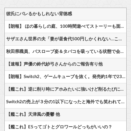
彼氏にバレるかもしれない背徳感
【朗報】 ほの暮らしの庭、100時間遊べてストーリーも面白いスタバレの上位互換だとまじで好評
サザエさん世界の夫「妻が昼食代500円しかくれない…この弁当屋、500円で売っている！その上店員さんも美人だ！毎日行こう！」
秋田県職員、バスローブ姿＆タバコを吸っている状態で会見に登場しネット騒然 さらにとあることが指摘され、炎上
【速報】声優の鈴代紗弓さんからのご報告有り他
【朗報】Switch2、ゲームキューブを抜く。発売約1年で2368万台突破
【艦これ】逆に削り時にアホみたいに強いけど削るたびに弱体化するボスとかどうだろう？
Switch2の売上が３分の1以下になったと海外でも笑われてしまうwwwwwww
【艦これ】天津風の憂鬱 他
【艦これ】E5ってゴトとグロワールどっちがいいの？