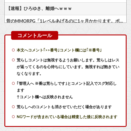
【速報】ひろゆき、離婚へｗｗｗ
昔のMMORPG「1レベルあげるのに1ヶ月かかります。ボスは12時間毎に湧いて取り合いです」
ガンダムSEEDはなぜここまでの人気シリーズとなったのか
海原雄山にどん兵衛食わせたら言いそうなこと
本文へコメント｢>>番号｣コメント欄には｢※番号｣
【悲報画像】よゐこの二人、新しいゲームチャンネルを立ち上げるwwww
荒らしコメントは無視するようお願いします。荒らしはレス
が返ってくるのを心待ちにしています。無視すれば飽きてい
『みんなのGOLF WORLD』改善に向けてアプデ計画
なくなります。
｢管理人へ ※番は荒らしです｣とコメント記入でスグ対応し
【ひぐらしのなく頃に】前原圭一の遺書、今見るとガチで意味不明すぎるｗｗｗｗｗｗｗｗｗｗｗ
ます
【衝撃】桃源郷の星墓の難易度がヤバすぎるｗｗｗ
↑コメント欄へは反映されません
荒らしへのコメントも消させていただく場合があります
冨樫義博「ヒソカは最強なんだぁ本気出してないだけなんだぁ」←こいつのこの情熱なんなの？
NGワードが含まれている場合は精査した後に反映されます
ファミコンミニ「2016年発売」←マジかよｗｗｗｗｗ