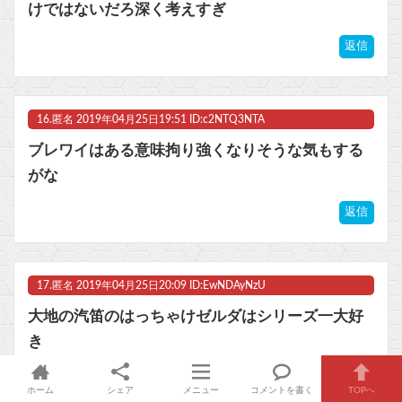
けではないだろ深く考えすぎ
返信
16.
匿名
2019年04月25日19:51 ID:c2NTQ3NTA
ブレワイはある意味拘り強くなりそうな気もする
がな
返信
17.
匿名
2019年04月25日20:09 ID:EwNDAyNzU
大地の汽笛のはっちゃけゼルダはシリーズ一大好
き
返信
ホーム
シェア
メニュー
コメントを書く
TOPへ