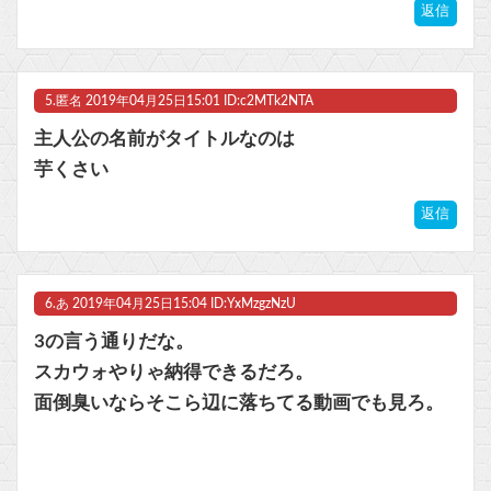
返信
5.
匿名
2019年04月25日15:01 ID:c2MTk2NTA
主人公の名前がタイトルなのは
芋くさい
返信
6.
あ
2019年04月25日15:04 ID:YxMzgzNzU
3の言う通りだな。
スカウォやりゃ納得できるだろ。
面倒臭いならそこら辺に落ちてる動画でも見ろ。