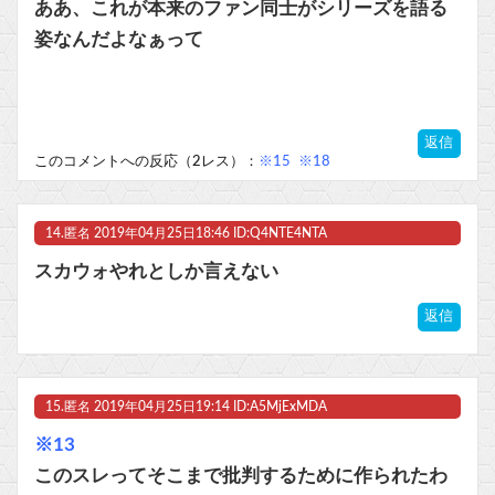
ああ、これが本来のファン同士がシリーズを語る
姿なんだよなぁって
返信
このコメントへの反応（2レス）：
※15
※18
14.
匿名
2019年04月25日18:46 ID:Q4NTE4NTA
スカウォやれとしか言えない
返信
15.
匿名
2019年04月25日19:14 ID:A5MjExMDA
※13
このスレってそこまで批判するために作られたわ