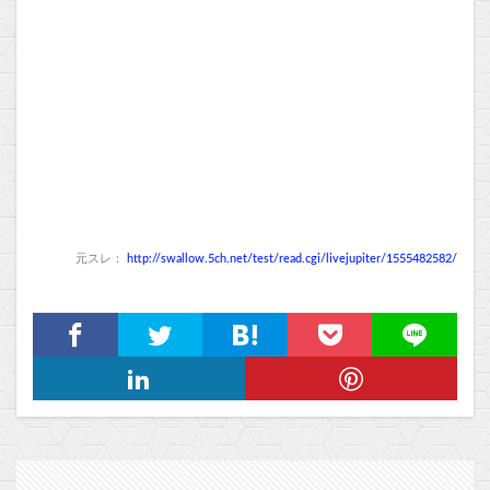
元スレ：
http://swallow.5ch.net/test/read.cgi/livejupiter/1555482582/