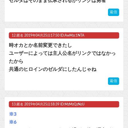
ゼルダはそのまま伝承されるがリンクは勇者
返信
12.
匿名
2019年04月25日17:50 ID:AwMzc1NTA
時オカとか名前変更できたし
ユーザーによっては主人公名がリンクではなかっ
たから
共通のヒロインのゼルダにしたんじゃね
返信
13.
匿名
2019年04月25日18:39 ID:MzMzQzNzU
※3
※6