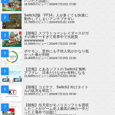
ハンだと話題に
18,500件のビュー
|
2026年7月23日 17:00
Switch2版『FF14』人が多くても快適に
動作してしまいアンチブチギレ
15,700件のビュー
|
2026年8月2日 13:00
【朗報】スプラトゥーンレイダースがガ
チの神ゲーすぎて世界中で大絶賛
wwwwwww
15,500件のビュー
|
2026年7月25日 19:00
ポケモン、意外にも子供人気がかなり低
かった事が判明
14,000件のビュー
|
2026年7月29日 21:00
【悲報】とあるソフトの Switch2 無料
アプグレ、日本だけなぜか有料になる
12,800件のビュー
|
2026年7月20日 09:00
【朗報】コエテク、Switch2 向けタイト
ルの拡充を明言！
12,500件のビュー
|
2026年7月31日 09:00
【朗報】任天堂がモノリスソフトを買収
したことがゲーム史上最高の神の一手だ
ったと海外で話題に