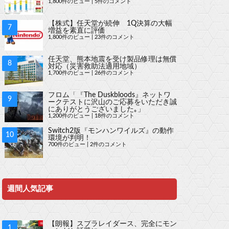
1,800件のビュー
|
5件のコメント
【株式】任天堂が続伸 1Q決算の大幅
増益を素直に評価
1,800件のビュー
|
23件のコメント
任天堂、熊本地震を受け製品修理は無償
対応（災害救助法適用地域）
1,700件のビュー
|
26件のコメント
フロム「『The Duskbloods』ネットワ
ークテストに沢山のご応募をいただき誠
にありがとうございました｡」
1,200件のビュー
|
18件のコメント
Switch2版『モンハンワイルズ』の動作
環境が判明！
700件のビュー
|
2件のコメント
週間人気記事
【朗報】スプラレイダース、完全にモン