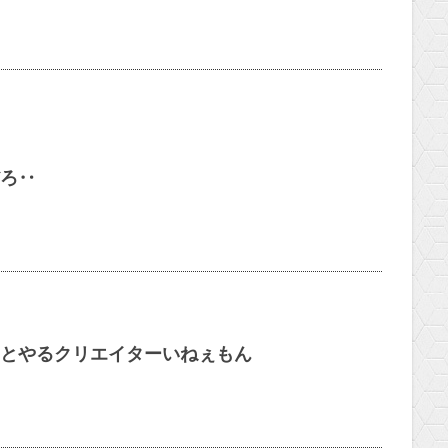
ろ‥
とやるクリエイターいねぇもん