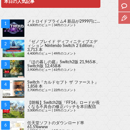
本日の人気記事
メトロイドプライム4 新品が2999円に…
4,600件のビュー
|
34件のコメント
『ゼノブレイド ディフィニティブエデ
ィション Nintendo Switch 2 Edition』
3,713 本
4,400件のビュー
|
49件のコメント
『ほの暮しの庭』Switch2版 21,965本、
Switch版 12,458本
3,900件のビュー
|
61件のコメント
Switch『カルドセプト ザ ファースト』
1,858 本
3,700件のビュー
|
22件のコメント
【朗報】Switch2版『FF14』ロードが長
くなる不具合の修正パッチを本日配信
3,000件のビュー
|
19件のコメント
任天堂ソフトのダウンロード率
61.5%www