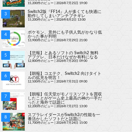
15,200件のビュー
|
2026年7月25日 19:00
Switch2版『FF14』人が多くても快適に
動作してしまいアンチブチギレ
15,200件のビュー
|
2026年8月2日 13:00
ポケモン、意外にも子供人気がかなり低
かった事が判明
13,900件のビュー
|
2026年7月29日 21:00
【悲報】とあるソフトの Switch2 無料
アプグレ、日本だけなぜか有料になる
12,800件のビュー
|
2026年7月20日 09:00
【朗報】コエテク、Switch2 向けタイト
ルの拡充を明言！
12,500件のビュー
|
2026年7月31日 09:00
【朗報】任天堂がモノリスソフトを買収
したことがゲーム史上最高の神の一手だ
ったと海外で話題に
12,200件のビュー
|
2026年7月27日 13:00
スプラレイダースがSwitch2の性能を一
番活かしたソフトだと話題に
11,700件のビュー
|
2026年7月24日 15:00