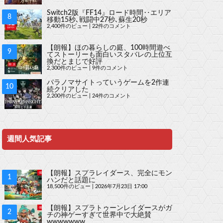
Switch2版『FF14』ロード時間‥エリア
移動15秒､戦闘中27秒､蘇生20秒
2,400件のビュー
|
22件のコメント
【朗報】ほの暮らしの庭、100時間遊べ
てストーリーも面白いスタバレの上位互
換だとまじで好評
2,300件のビュー
|
9件のコメント
パラノマサイトっていうゲームを2作連
続クリアした
2,200件のビュー
|
24件のコメント
週間人気記事
【朗報】スプラレイダース、完全にモン
ハンだと話題に
18,500件のビュー
|
2026年7月23日 17:00
【朗報】スプラトゥーンレイダースがガ
チの神ゲーすぎて世界中で大絶賛
wwwwwww