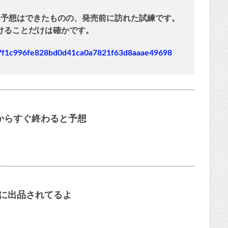
。予想はできたものの、発売前に訪れた試練です。
けることだけは確かです。
les/7f1c996fe828bd0d41ca0a7821f63d8aaae49698
からすぐ終わると予想
量に出品されてるよ