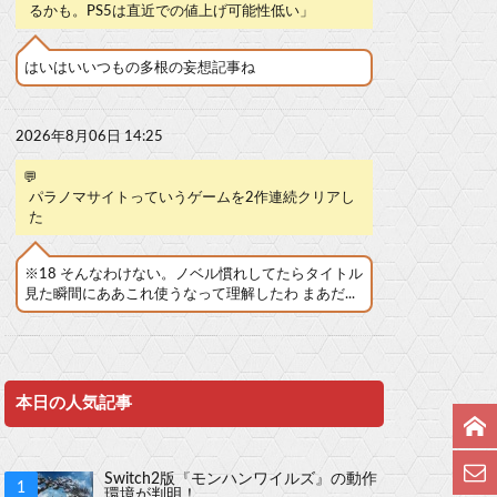
るかも。PS5は直近での値上げ可能性低い」
はいはいいつもの多根の妄想記事ね
2026年8月06日 14:25
💬
パラノマサイトっていうゲームを2作連続クリアし
た
※18 そんなわけない。ノベル慣れしてたらタイトル
見た瞬間にああこれ使うなって理解したわ まあだ...
本日の人気記事
Switch2版『モンハンワイルズ』の動作
環境が判明！