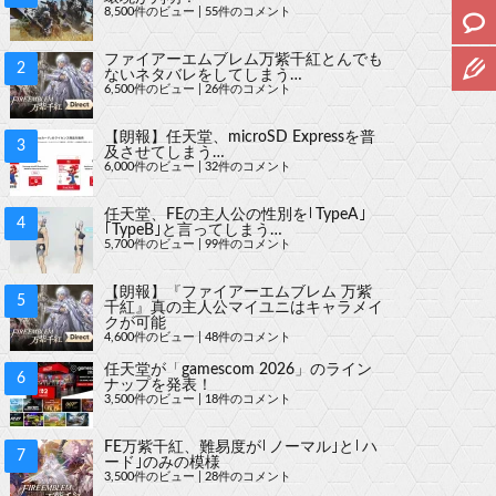
8,500件のビュー
|
55件のコメント
ファイアーエムブレム万紫千紅とんでも
ないネタバレをしてしまう…
6,500件のビュー
|
26件のコメント
【朗報】任天堂、microSD Expressを普
及させてしまう…
6,000件のビュー
|
32件のコメント
任天堂、FEの主人公の性別を｢TypeA｣
｢TypeB｣と言ってしまう…
5,700件のビュー
|
99件のコメント
【朗報】『ファイアーエムブレム 万紫
千紅』真の主人公マイユニはキャラメイ
クが可能
4,600件のビュー
|
48件のコメント
任天堂が「gamescom 2026」のライン
ナップを発表！
3,500件のビュー
|
18件のコメント
FE万紫千紅、難易度が｢ノーマル｣と｢ハ
ード｣のみの模様
3,500件のビュー
|
28件のコメント