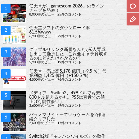
任天堂が「gamescom 2026」のライン
ナップを発表！
8,000件のビュー
|
25件のコメント
任天堂ソフトのダウンロード率
61.5%www
6,900件のビュー
|
79件のコメント
グラブルリリンク新規なんだが6人育成
し出して挫折した、これ全キャラ育成す
るのにどんだけかかるの？
5,900件のビュー
|
19件のコメント
任天堂‥売上高5,178 億円（-9.5 ％）営
業利益 1,425 億円（+150.5 %）
4,500件のビュー
|
76件のコメント
メディア「Switch2、499ドルでも安い
800ドル超えるかも。PS5は直近での値
上げ可能性低い」
3,600件のビュー
|
59件のコメント
パラノマサイトっていうゲームを2作連
続クリアした
2,600件のビュー
|
17件のコメント
Switch2版『モンハンワイルズ』の動作