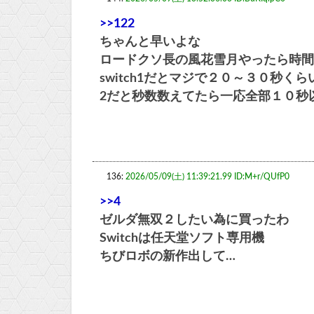
>>122
ちゃんと早いよな
ロードクソ長の風花雪月やったら時間
switch1だとマジで２０～３０秒く
2だと秒数数えてたら一応全部１０秒
136:
2026/05/09(土) 11:39:21.99 ID:M+r/QUfP0
>>4
ゼルダ無双２したい為に買ったわ
Switchは任天堂ソフト専用機
ちびロボの新作出して…