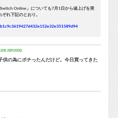
Switch Online」についても7月1日から値上げを実
れぞれ下記のとおり。
e8fab1c9c3619427d432e152e32e351589d94
5208-2BP(3000)
の子供の為にポチったんだけど。今日買ってきた