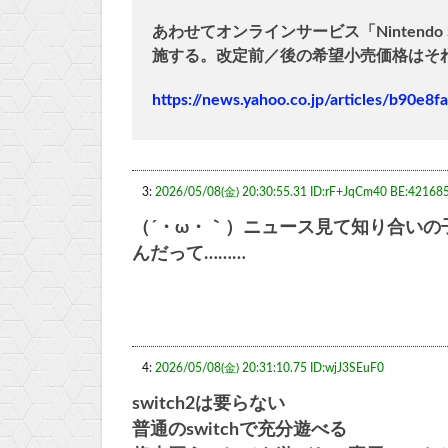
あわせてオンラインサービス「Nintendo 
施する。改定前／後の希望小売価格はそ
https://news.yahoo.co.jp/articles/b90
3:
2026/05/08(金) 20:30:55.31 ID:rF+JqCm40 BE:42168
（´・ω・｀）ニュース見て知り合い
んだって………
4:
2026/05/08(金) 20:31:10.75 ID:wjJ3SEuF0
switch2は要らない
普通のswitchで充分遊べる