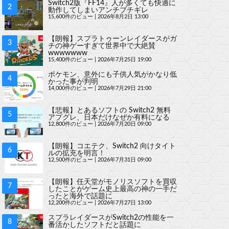
Switch2版『FF14』人が多くても快適に
動作してしまいアンチブチギレ
15,600件のビュー
|
2026年8月2日 13:00
【朗報】スプラトゥーンレイダースがガ
チの神ゲーすぎて世界中で大絶賛
wwwwwww
15,400件のビュー
|
2026年7月25日 19:00
ポケモン、意外にも子供人気がかなり低
かった事が判明
14,000件のビュー
|
2026年7月29日 21:00
【悲報】とあるソフトの Switch2 無料
アプグレ、日本だけなぜか有料になる
12,800件のビュー
|
2026年7月20日 09:00
【朗報】コエテク、Switch2 向けタイト
ルの拡充を明言！
12,500件のビュー
|
2026年7月31日 09:00
【朗報】任天堂がモノリスソフトを買収
したことがゲーム史上最高の神の一手だ
ったと海外で話題に
12,200件のビュー
|
2026年7月27日 13:00
スプラレイダースがSwitch2の性能を一
番活かしたソフトだと話題に