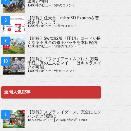
環境が判明！
1,400件のビュー
|
5件のコメント
【朗報】任天堂、microSD Expressを普
及させてしまう…
1,200件のビュー
|
11件のコメント
【朗報】Switch2版『FF14』ロードが長
くなる不具合の修正パッチを本日配信
1,100件のビュー
|
19件のコメント
【朗報】『ファイアーエムブレム 万紫
千紅』真の主人公マイユニはキャラメイ
クが可能
1,000件のビュー
|
9件のコメント
週間人気記事
【朗報】スプラレイダース、完全にモン
ハンだと話題に
18,500件のビュー
|
2026年7月23日 17:00