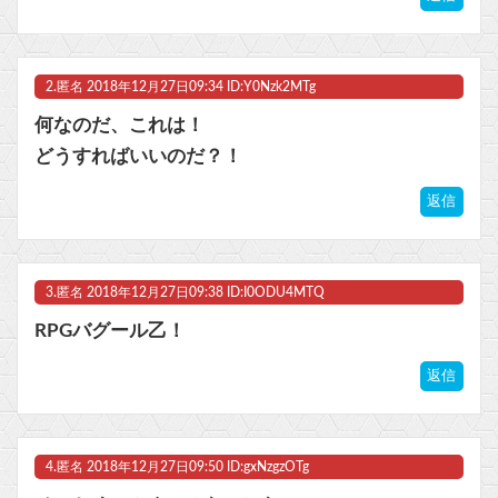
【艦これ】E4-5ラスダンなかなか手強いでちね
【FGO】ファット「ランサー/メリュジーヌ」フィギュア【明日発売】他
2.
匿名
2018年12月27日09:34 ID:Y0Nzk2MTg
マスク 十兆円を失う‥投資家「アメリカ党？バカかコイツw」
何なのだ、これは！
どうすればいいのだ？！
ビットコイン再び1600万円へ。ドル円は147円に
返信
Powered by livedoor 相互RSS
3.
匿名
2018年12月27日09:38 ID:I0ODU4MTQ
RPGバグール乙！
返信
4.
匿名
2018年12月27日09:50 ID:gxNzgzOTg