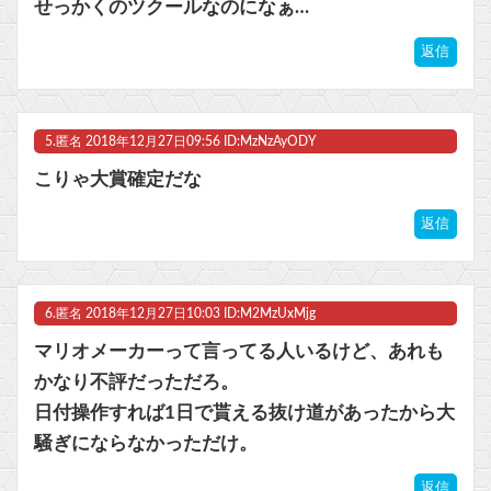
せっかくのツクールなのになぁ…
返信
5.
匿名
2018年12月27日09:56 ID:MzNzAyODY
こりゃ大賞確定だな
返信
6.
匿名
2018年12月27日10:03 ID:M2MzUxMjg
マリオメーカーって言ってる人いるけど、あれも
かなり不評だっただろ。
日付操作すれば1日で貰える抜け道があったから大
騒ぎにならなかっただけ。
返信