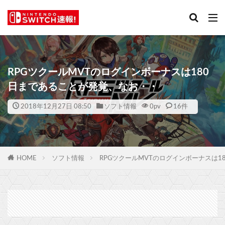
RPGツクールMVTのログインボーナスは180
日まであることが発覚、なお・・
2018年12月27日 08:50
ソフト情報
0
pv
16件
HOME
ソフト情報
RPGツクールMVTのログインボーナスは