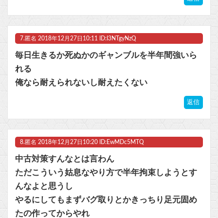
7.
匿名
2018年12月27日10:11 ID:I3NTgyNzQ
毎日生きるか死ぬかのギャンブルを半年間強いら
れる
俺なら耐えられないし耐えたくない
返信
8.
匿名
2018年12月27日10:20 ID:EwMDc5MTQ
中古対策すんなとは言わん
ただこういう姑息なやり方で半年拘束しようとす
んなよと思うし
やるにしてもまずバグ取りとかきっちり足元固め
たの作ってからやれ