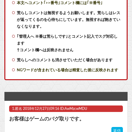
本文へコメント｢>>番号｣コメント欄には｢※番号｣
【艦これ】もちもちーの本気 他
荒らしコメントは無視するようお願いします。荒らしはレス
が返ってくるのを心待ちにしています。無視すれば飽きてい
【艦これ】E4甲モガ切って攻略中にモガ落ちたんだけどE5甲で使うために育てる価値ある？
なくなります。
｢管理人へ ※番は荒らしです｣とコメント記入でスグ対応し
【艦これ】てーいとーくさんっ♪ 他
ます
【艦これ】競泳水着いんのかよ
↑コメント欄へは反映されません
荒らしへのコメントも消させていただく場合があります
【画像】株の暴落を描いた漫画、ガチで怖いwwwww他
NGワードが含まれている場合は精査した後に反映されます
1日30分のショートスリーパー・堀大輔さん、短時間睡眠を批判する高須幹弥氏のYouTubeに出演しブチギレ！「あの、ナメてます？」
【画像】「HUNTER×HUNTER」のキャラと同じ部屋に1時間閉じ込められるなら誰が良い？？？
【ラブライブ！】【画像】侑ちゃんとかのんちゃんの仲睦まじい作曲他
1.
匿名
2018年12月27日09:16 ID:AwMzcwMDU
艦これ絵師「AIってみんな言うけど違います！証拠はこれです！」→結果……
お客様はゲームのバグ取りです。
【ペルキチ悲報】ペルソナ、完全にXBOXのモノになる
返信