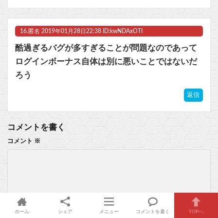
16.
匿名
2019年01月28日22:38 ID:kwNDAxOTI
酷過ぎるバグが多すぎることが問題なのであって
ログインボーナス自体は別に悪いことではないだ
ろう
返信
コメントを書く
コメント
※
ホーム
シェア
メニュー
コメントを書く
TOPへ