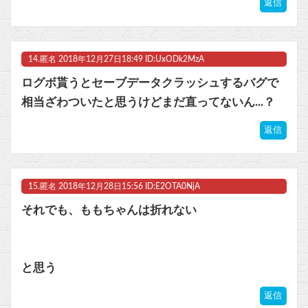
返信
14.
匿名
2018年12月27日18:49 ID:UxODk2MzA
ログボ貰うとセーブデータクラッシュするバグで
相当ざわついたと思うけどまだ直ってないん...？
返信
15.
匿名
2018年12月28日15:56 ID:E2OTA0NjA
それでも、ももちゃんは折れない
と思う
返信