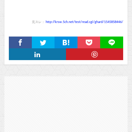
元スレ：
http://krsw.5ch.net/test/read.cgi/ghard/1545858446/