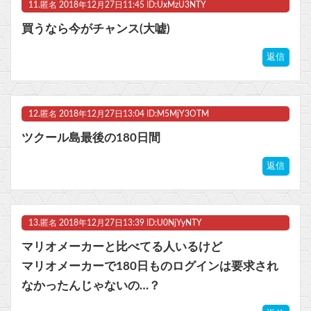
11.
匿名
2018年12月27日11:45 ID:UxMzU3NTY
買うなら今がチャンス(大嘘)
返信
12.
匿名
2018年12月27日13:04 ID:M5MjY3OTM
ツクール島最後の180日間
返信
13.
匿名
2018年12月27日13:39 ID:U0NjYyNTY
マリオメーカーと比べてる人いるけど
マリオメーカーで180日ものログインは要求され
なかったんじゃないの…？