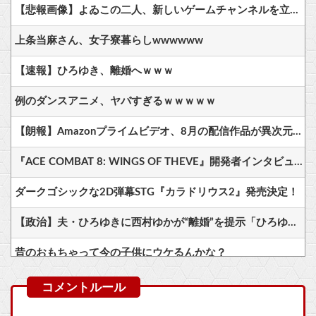
【悲報画像】よゐこの二人、新しいゲームチャンネルを立ち上げるwwww
上条当麻さん、女子寮暮らしwwwwww
【速報】ひろゆき、離婚へｗｗｗ
例のダンスアニメ、ヤバすぎるｗｗｗｗｗ
【朗報】Amazonプライムビデオ、8月の配信作品が異次元の凄さ！体感気温50度越えへ
『ACE COMBAT 8: WINGS OF THEVE』開発者インタビュー・サウンド編が公開、ヘッドホン推奨！7.1.4ch対応のこだわりサウンドを体験可能
ダークゴシックな2D弾幕STG『カラドリウス2』発売決定！
【政治】夫・ひろゆきに西村ゆかが“離婚”を提示「ひろゆき＆いずみ新党（仮）」の届け出を知らされず激怒「信頼関係が保てない状態で夫婦を続けるのは無理」
昔のおもちゃって今の子供にウケるんかな？
いまだに続いていると聞いてビビる漫画「ながされて藍蘭島」「咲」「らき☆すた」
【艦これ】ナマケモノアガノウサギ 他