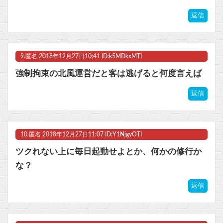
返信
9.
匿名
2018年12月27日10:41 ID:k5MDkxMTI
強制拘束の北風運営だと客は逃げると何度言えば
返信
10.
匿名
2018年12月27日11:07 ID:Y1NjgyOTI
ツクれない上に毎日起動せよとか、何かの修行か
な？
返信