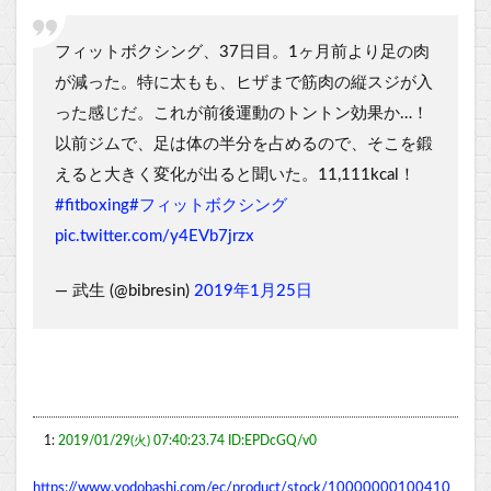
フィットボクシング、37日目。1ヶ月前より足の肉
が減った。特に太もも、ヒザまで筋肉の縦スジが入
った感じだ。これが前後運動のトントン効果か…！
以前ジムで、足は体の半分を占めるので、そこを鍛
えると大きく変化が出ると聞いた。11,111kcal！
#fitboxing
#フィットボクシング
pic.twitter.com/y4EVb7jrzx
— 武生 (@bibresin)
2019年1月25日
1:
2019/01/29(火) 07:40:23.74 ID:EPDcGQ/v0
https://www.yodobashi.com/ec/product/stock/10000000100410