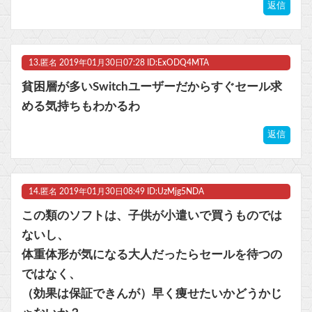
返信
13.
匿名
2019年01月30日07:28 ID:ExODQ4MTA
貧困層が多いSwitchユーザーだからすぐセール求
める気持ちもわかるわ
返信
14.
匿名
2019年01月30日08:49 ID:UzMjg5NDA
この類のソフトは、子供が小遣いで買うものでは
ないし、
体重体形が気になる大人だったらセールを待つの
ではなく、
（効果は保証できんが）早く痩せたいかどうかじ