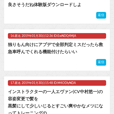
良さそうだね体験版ダウンロードしよ
返信
16.
匿名
2019年01月30日12:36 ID:EwNDQ4MjA
独りもん向けにアプデで全部判定ミスだったら救
急車呼んでくれる機能付けたらいい
返信
17.
匿名
2019年01月30日15:48 ID:M4ODIyNDA
インストラクターの一人エヴァン(CV中村悠一)の
容姿変更で髪を
黒髪にして少しいじるとすごい爽やかなメツにな
ってトレーニングの