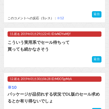
返信
このコメントへの反応（1レス）：
※12
11.
匿名
2019年01月29日22:41 ID:IxNDYwMjY
こういう実用系でセール待ちって
買っても続かなさそう
返信
12.
匿名
2019年01月30日06:28 ID:M0OTgzMzA
※10
パッケージが品切れする状況でDL版のセール求め
るとか有り得ないでしょ