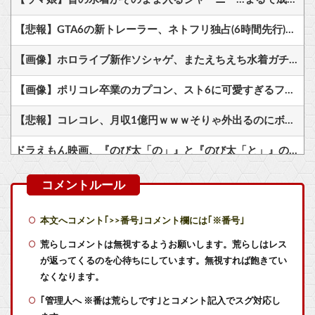
【悲報】GTA6の新トレーラー、ネトフリ独占(6時間先行)ｗｗｗ
【画像】ホロライブ新作ソシャゲ、またえちえち水着ガチャｗｗ
【画像】ポリコレ卒業のカプコン、スト6に可愛すぎるフィリピン人キャラ実装！
【悲報】コレコレ、月収1億円ｗｗｗそりゃ外出るのにボディガードつけるわ…
ドラえもん映画、『のび太「の」』と『のび太「と」』の違いがわからないと話題に
【艦これ】ムラクモウサギ 他
【艦これ】授業中に居眠りふぶき 他
本文へコメント｢>>番号｣コメント欄には｢※番号｣
【艦これ】E4とE5はどっちの方が難しい？ E5甲はウイニングランって聞いたんだけど
荒らしコメントは無視するようお願いします。荒らしはレス
が返ってくるのを心待ちにしています。無視すれば飽きてい
【艦これ】バニ黒潮親潮 他
なくなります。
｢管理人へ ※番は荒らしです｣とコメント記入でスグ対応し
【朗報】カプコン「デジタル販売が約9割、ディスク市場縮小の大きな影響は想定していない」