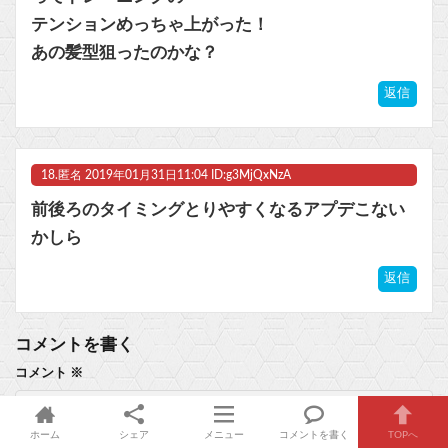
テンションめっちゃ上がった！
あの髪型狙ったのかな？
返信
18.
匿名
2019年01月31日11:04 ID:g3MjQxNzA
前後ろのタイミングとりやすくなるアプデこない
かしら
返信
コメントを書く
コメント
※
ホーム
シェア
メニュー
コメントを書く
TOPへ