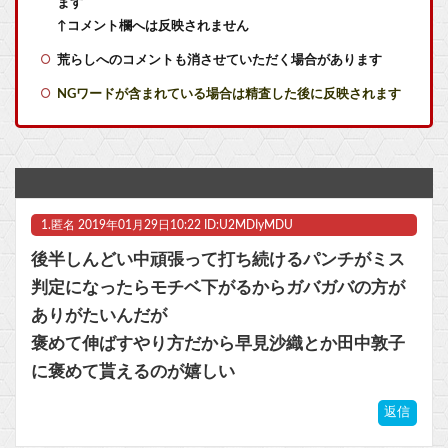
ます
【まどドラ】たまになんでこいつ混じってんの？ってコラボあるよね
↑コメント欄へは反映されません
荒らしへのコメントも消させていただく場合があります
ドラクエのブーメランて複数の敵に当たって戻ってくるけど
NGワードが含まれている場合は精査した後に反映されます
【悲報】クラシックオーケストラ、ゲーム音楽をやらないとガラガラになり終わる・・・
【悲報】GTA6の新トレーラー、ネトフリ独占(6時間先行)ｗｗｗ
【ラブライブ！】予定立てるの苦手なので行き当たりばったりの旅行しかできません他
1.
匿名
2019年01月29日10:22 ID:U2MDIyMDU
高速で185kmでかっ飛ばし事故った広末涼子さん、地上波復帰 今後の芸能活動に言及
後半しんどい中頑張って打ち続けるパンチがミス
ヤニネコ・みぃちゃん・のあ先輩・もちづきさん「結婚してください！」←どうする？他
判定になったらモチベ下がるからガバガバの方が
ありがたいんだが
近畿大学准教授、苦言「みいちゃん呼びが揶揄する言葉として使われ、当事者から具体的な苦痛が訴えられている。文化芸術は人を傷つけてもよい。ただし、傷つけ方がある」他
褒めて伸ばすやり方だから早見沙織とか田中敦子
【ポケモンGO】「色違い000個体」とかい逆にレアな個体
に褒めて貰えるのが嬉しい
マスク 十兆円を失う‥投資家「アメリカ党？バカかコイツw」
返信