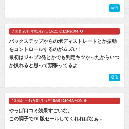
返信
9.
匿名
2019年01月29日16:21 ID:E1Nzc0MTQ
バックステップからのボディストレートとか振動
をコントロールするのがムズい！
最初はジャブ2発とかでも判定キツかったからいつ
か慣れると思って頑張ってるよ
返信
10.
匿名
2019年01月29日18:58 ID:MyMzM0NDE
やっぱ口コミ効果すごいな。
この調子でDL版セールしてくれればなぁ…