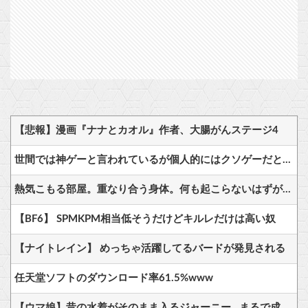
【悲報】漫画『ナナとカオル』作者、大腸がんステージ4
世間では神ゲーと言われているが個人的にはクソゲーだと思うゲーム挙げてけ
熱気こもる部屋。重なり合う身体。何も起こらないはずがなく……
【BF6】 SPMKPM相当低そうだけどキルレだけは高い奴
【ナイトレイン】 めっちゃ活躍してるバードが発見される
任天堂ソフトのダウンロード率61.5%www
【ウマ娘】昔の水着がそのまま入るジャーニー…まるで成長していない！？