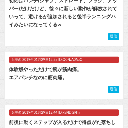
初めはパンチ(ジャブ、ストレート、フック、アッ
パー)だけだけど、徐々に新しい動作が解放されて
いって、避けるが追加されると後半ランニングハ
イみたいになってくるw
返信
5.
匿名
2019年01月29日12:35 ID:Q0NzA0NzQ
体験版やっただけで腕が筋肉痛。
エアパンチなのに筋肉痛。
返信
6.
匿名
2019年01月29日12:44 ID:k5NDI2NTg
前後に動くステップが入るだけで得点がた落ちし