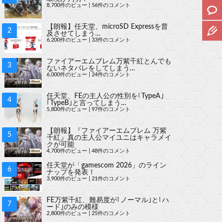
8,700件のビュー
|
56件のコメント
【朗報】任天堂、microSD Expressを普
及させてしまう…
6,200件のビュー
|
33件のコメント
ファイアーエムブレム万紫千紅とんでも
ないネタバレをしてしまう…
6,000件のビュー
|
24件のコメント
任天堂、FEの主人公の性別を｢TypeA｣
｢TypeB｣と言ってしまう…
5,800件のビュー
|
97件のコメント
【朗報】『ファイアーエムブレム 万紫
千紅』真の主人公マイユニはキャラメイ
クが可能
4,700件のビュー
|
48件のコメント
任天堂が「gamescom 2026」のライン
ナップを発表！
3,900件のビュー
|
21件のコメント
FE万紫千紅、難易度が｢ノーマル｣と｢ハ
ード｣のみの模様
2,800件のビュー
|
25件のコメント