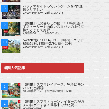
パラノマサイトっていうゲームを2作連
続クリアした
2,400件のビュー
|
26件のコメント
【朗報】ほの暮らしの庭、100時間遊べ
てストーリーも面白いスタバレの上位互
換だとまじで好評
2,300件のビュー
|
6件のコメント
Switch2版『FF14』ロード時間‥エリア
移動15秒､戦闘中27秒､蘇生20秒
2,000件のビュー
|
17件のコメント
週間人気記事
【朗報】スプラレイダース、完全にモン
ハンだと話題に
18,500件のビュー
|
2026年7月23日 17:00
【朗報】スプラトゥーンレイダースがガ
チの神ゲーすぎて世界中で大絶賛
wwwwwww