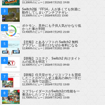
15,200件のビュー
|
2026年7月25日 19:00
Switch2版『FF14』人が多くても快適に
動作してしまいアンチブチギレ
15,200件のビュー
|
2026年8月2日 13:00
ポケモン、意外にも子供人気がかなり低
かった事が判明
13,900件のビュー
|
2026年7月29日 21:00
【悲報】とあるソフトの Switch2 無料
アプグレ、日本だけなぜか有料になる
12,800件のビュー
|
2026年7月20日 09:00
【朗報】コエテク、Switch2 向けタイト
ルの拡充を明言！
12,500件のビュー
|
2026年7月31日 09:00
【朗報】任天堂がモノリスソフトを買収
したことがゲーム史上最高の神の一手だ
ったと海外で話題に
12,200件のビュー
|
2026年7月27日 13:00
スプラレイダースがSwitch2の性能を一
番活かしたソフトだと話題に
11,700件のビュー
|
2026年7月24日 15:00