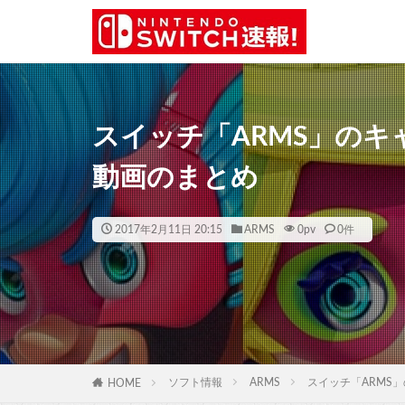
スイッチ「ARMS」のキ
動画のまとめ
2017年2月11日 20:15
ARMS
0
pv
0件
ソフト情報
ARMS
スイッチ「ARMS
HOME