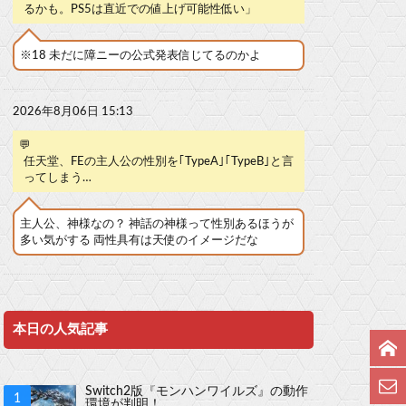
るかも。PS5は直近での値上げ可能性低い」
※18 未だに障ニーの公式発表信じてるのかよ
2026年8月06日 15:13
💬
任天堂、FEの主人公の性別を｢TypeA｣｢TypeB｣と言
ってしまう…
主人公、神様なの？ 神話の神様って性別あるほうが
多い気がする 両性具有は天使のイメージだな
本日の人気記事
Switch2版『モンハンワイルズ』の動作
環境が判明！