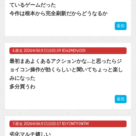
ているゲームだった
今作は根本から完全刷新だからどうなるか
返信
6.
匿名
2026年06月11日01:59 ID:k2MjYyODI
最初まあよくあるアクションかな…と思ったらジ
ョイコン操作が効くらしいと聞いてちょっと楽し
みになった
多分買うわ
返信
7.
匿名
2026年06月11日02:17 ID:Y1NTY5NTM
劣化マルチ嬉しい