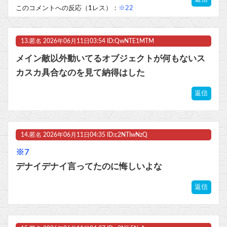
このコメントへの反応（1レス）：
※22
13.
匿名
2026年06月11日03:54 ID:QwNTE1MTM
メイン敵以外動いてるオブジェクトが何もないス
カスカ具合なのを見て納得はした
返信
14.
匿名
2026年06月11日04:35 ID:c2NTIwNzQ
※7
デナイデナイ言ってたのに悔しいよな
返信