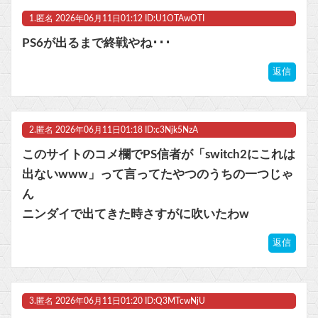
1.
匿名
2026年06月11日01:12 ID:U1OTAwOTI
RPGでレベル上げまくってボスも余裕にするやつｗｗｗｗ
PS6が出るまで終戦やね･･･
RPGでレベル上げまくってボスも余裕にするやつｗｗｗｗ
返信
【ウマ娘】武さんが引退したらウマ娘に実装されそう
【画像】なろう主人公さん、ガチでとんでもない理由で追放されるwww他
2.
匿名
2026年06月11日01:18 ID:c3Njk5NzA
マスク 十兆円を失う‥投資家「アメリカ党？バカかコイツw」
このサイトのコメ欄でPS信者が「switch2にこれは
出ないwww」って言ってたやつのうちの一つじゃ
ビットコイン再び1600万円へ。ドル円は147円に
ん
ニンダイで出てきた時さすがに吹いたわw
返信
Powered by livedoor 相互RSS
3.
匿名
2026年06月11日01:20 ID:Q3MTcwNjU