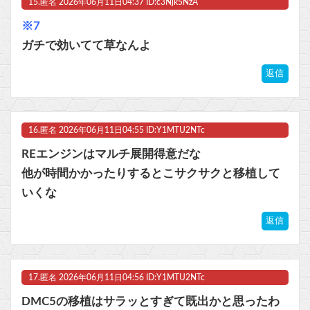
15.
匿名
2026年06月11日04:37 ID:c3Njk5NzA
※7
ガチで効いてて草なんよ
返信
16.
匿名
2026年06月11日04:55 ID:Y1MTU2NTc
REエンジンはマルチ展開得意だな
他が時間かかったりするとこサクサクと移植して
いくな
返信
17.
匿名
2026年06月11日04:56 ID:Y1MTU2NTc
DMC5の移植はサラッとすぎて既出かと思ったわ