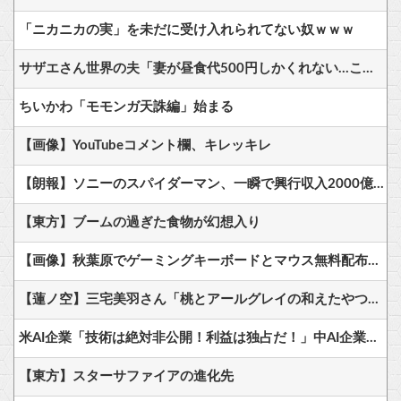
「ニカニカの実」を未だに受け入れられてない奴ｗｗｗ
サザエさん世界の夫「妻が昼食代500円しかくれない…この弁当屋、500円で売っている！その上店員さんも美人だ！毎日行こう！」
ちいかわ「モモンガ天誅編」始まる
【画像】YouTubeコメント欄、キレッキレ
【朗報】ソニーのスパイダーマン、一瞬で興行収入2000億円突破…アニメ漫画が世界一人気とはなんだったのか
【東方】ブームの過ぎた食物が幻想入り
【画像】秋葉原でゲーミングキーボードとマウス無料配布するよ→結果
【蓮ノ空】三宅美羽さん「桃とアールグレイの和えたやつ食べたい」【ラブライブ！】
米AI企業「技術は絶対非公開！利益は独占だ！」中AI企業「人類に公開します、独り占めなんて罰が当たる」←これｗｗ
【東方】スターサファイアの進化先