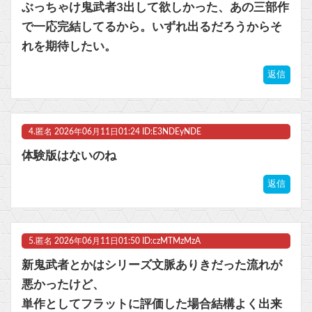
ぶっちゃけ鬼武者3出して欲しかった、あの三部作
で一応完結してるから。いずれ出るだろうからそ
れを期待したい。
返信
4.
匿名
2026年06月11日01:24 ID:E3NDEyNDE
体験版はないのね
返信
5.
匿名
2026年06月11日01:50 ID:czMTMzMzA
新鬼武者とかはシリーズ文脈ありきだった流れが
悪かったけど、
単作としてフラットに評価した場合結構よく出来