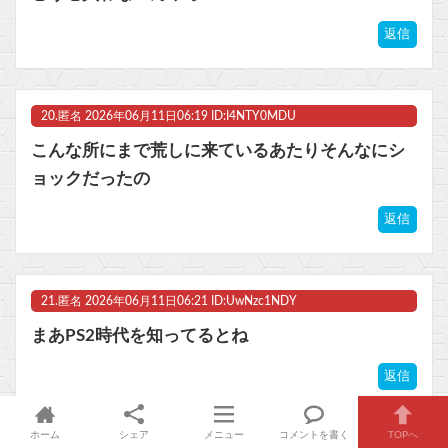
返信
20.
匿名
2026年06月11日06:19 ID:I4NTY0MDU
こんな所にまで荒しに来ているあたりそんなにシ
ョックだったの
返信
21.
匿名
2026年06月11日06:21 ID:UwNzc1NDY
まあPS2時代を知ってるとね
返信
ホーム
シェア
メニュー
コメントを書く
TOPへ