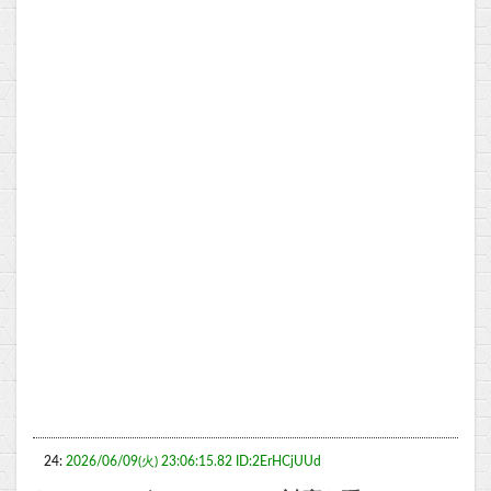
24:
2026/06/09(火) 23:06:15.82 ID:2ErHCjUUd