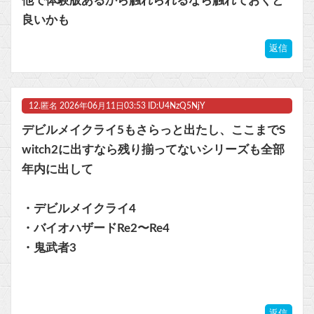
他で体験版あるから触れられるなら触れておくと
良いかも
返信
12.
匿名
2026年06月11日03:53 ID:U4NzQ5NjY
デビルメイクライ5もさらっと出たし、ここまでS
witch2に出すなら残り揃ってないシリーズも全部
年内に出して
・デビルメイクライ4
・バイオハザードRe2〜Re4
・鬼武者3
返信