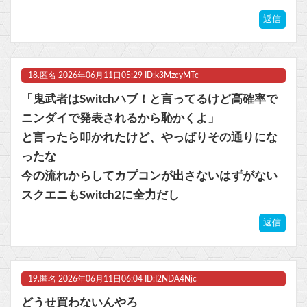
返信
18.
匿名
2026年06月11日05:29 ID:k3MzcyMTc
「鬼武者はSwitchハブ！と言ってるけど高確率で
ニンダイで発表されるから恥かくよ」
と言ったら叩かれたけど、やっぱりその通りにな
ったな
今の流れからしてカプコンが出さないはずがない
スクエニもSwitch2に全力だし
返信
19.
匿名
2026年06月11日06:04 ID:I2NDA4Njc
どうせ買わないんやろ