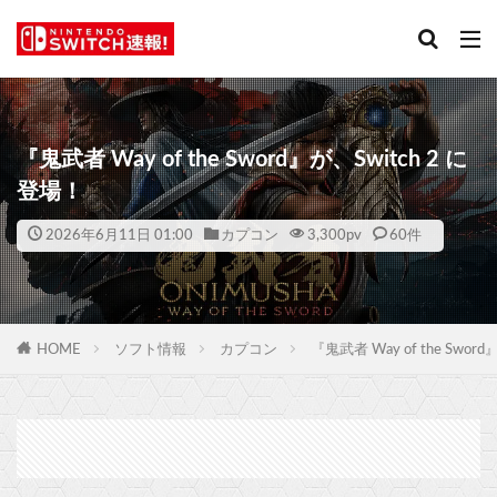
『鬼武者 Way of the Sword』が、Switch 2 に
登場！
2026年6月11日 01:00
カプコン
3,300
pv
60件
HOME
ソフト情報
カプコン
『鬼武者 Way of the Swor