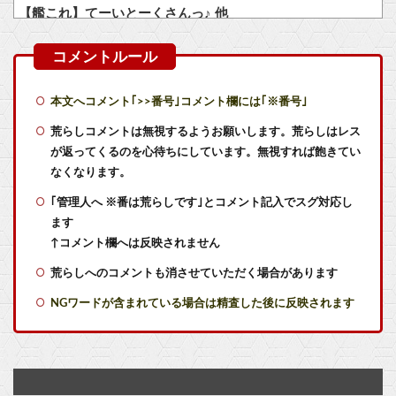
【艦これ】てーいとーくさんっ♪ 他
【艦これ】でもイベントのたびに思うんだ 空母機動部隊ってクソだわ！
【艦これ】敵の戦力を掃討してから輸送部隊投入するのがふつうなのに まず強行輸送から入る作戦たてる艦これ世界の大本営どうなってるの
本文へコメント｢>>番号｣コメント欄には｢※番号｣
【悲報】メディア『”サ終”相次ぐスマホゲーム、倒産も急増。過去最多ペースで推移』
荒らしコメントは無視するようお願いします。荒らしはレス
が返ってくるのを心待ちにしています。無視すれば飽きてい
Switch2版『モンハンワイルズ』の動作環境が判明！
なくなります。
｢管理人へ ※番は荒らしです｣とコメント記入でスグ対応し
【朗報】 献血しながら引いたガチャがまさかの結果に
ます
ファイファン5で唯一学んだことｗｗｗｗｗｗｗｗ
↑コメント欄へは反映されません
荒らしへのコメントも消させていただく場合があります
サイバスターが一番輝いてたスパロボ
NGワードが含まれている場合は精査した後に反映されます
羊宮妃那さん、ヘッドドレス姿がかわいいｗｗｗｗ他
実際『ゼルダ 時オカ』→『風タク』の時の空気感を知りたい
【ラブライブ！】LuckyFes'26配信中！他