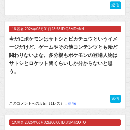
返信
18.
匿名
2026年06月01日23:58 ID:Q3MTcyNzI
今だにポケモンはサトシとピカチュウというイメ
ージだけど、ゲームやその他コンテンツとも殆ど
関わりないよな。多分親もポケモンの登場人物は
サトシとロケット団くらいしか分からないと思
う。
返信
このコメントへの反応（1レス）：
※46
19.
匿名
2026年06月02日00:00 ID:U3Mjk1OTQ