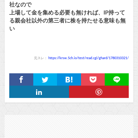
社なので
上場して金を集める必要も無ければ、IP持って
る親会社以外の第三者に株を持たせる意味も無
い
元スレ：
https://krsw.5ch.io/test/read.cgi/ghard/1780310321/