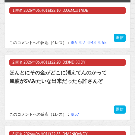
【朗報】Forbes「初代Nintendo Switch、PS2の記録更新に王手 世界一まで残り150万台」★2
1.
匿名
2026年06月01日22:10 ID:QxMzU1NDE
アニメ監督「みなみけには『冬』が居ないやん…せや！『冬』の末っ子をアニメオリジナルで出そ！」他
アップル、中国製メモリーチップをテスト。中国様が任天堂も助けてくださるかも
返信
神「こち亀からキャラを1体だけ抹消してやる」他
このコメントへの反応（4レス）：
※6
※7
※43
※55
『沖縄で好きになった子が方言すぎてツラすぎる』7話感想 台風時の沖縄県民の心の支えはユニオン！他
2.
匿名
2026年06月01日22:20 ID:I3NDI5ODY
マスク 十兆円を失う‥投資家「アメリカ党？バカかコイツw」
ほんとにその金がどこに消えてんのかって
ビットコイン再び1600万円へ。ドル円は147円に
風波がSVみたいな出来だったら許さんぞ
返信
Powered by livedoor 相互RSS
このコメントへの反応（1レス）：
※57
3.
匿名
2026年06月01日22:35 ID:M2NjQxNDY