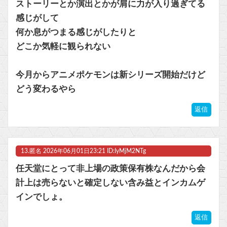
ストーリーとか演出とかが肩に力が入り過ぎてる
感じがして
何か息がつまる感じがしたりと
どこか気軽に観られない
今月からアニメポケモンは新シリーズ開始だけど
どう変わるやら
返信
13.
匿名
2026年06月01日23:21 ID:IyMjM2NTg
任天堂にとって非上場の政策保有株なんだから会
計上は売らないと確定しない含み益とインカムゲ
インでしょ。
返信