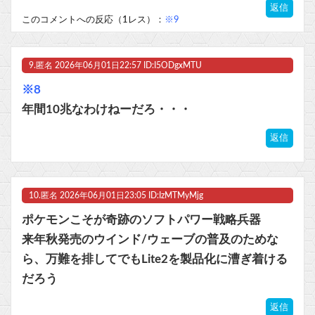
返信
このコメントへの反応（1レス）：
※9
9.
匿名
2026年06月01日22:57 ID:I5ODgxMTU
※8
年間10兆なわけねーだろ・・・
返信
10.
匿名
2026年06月01日23:05 ID:IzMTMyMjg
ポケモンこそが奇跡のソフトパワー戦略兵器
来年秋発売のウインド/ウェーブの普及のためな
ら、万難を排してでもLite2を製品化に漕ぎ着ける
だろう
返信