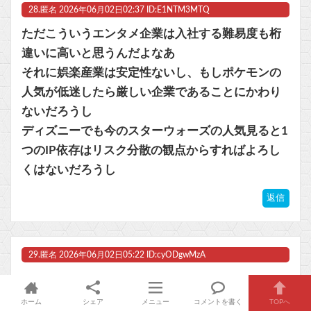
28.
匿名
2026年06月02日02:37 ID:E1NTM3MTQ
ただこういうエンタメ企業は入社する難易度も桁
違いに高いと思うんだよなあ
それに娯楽産業は安定性ないし、もしポケモンの
人気が低迷したら厳しい企業であることにかわり
ないだろうし
ディズニーでも今のスターウォーズの人気見ると1
つのIP依存はリスク分散の観点からすればよろし
くはないだろうし
返信
29.
匿名
2026年06月02日05:22 ID:cyODgwMzA
ホーム
シェア
メニュー
コメントを書く
TOPへ