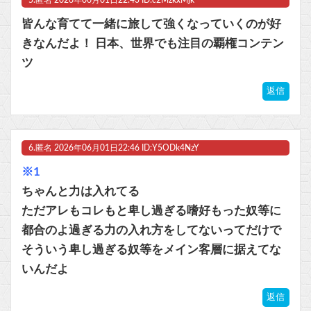
皆んな育てて一緒に旅して強くなっていくのが好
きなんだよ！ 日本、世界でも注目の覇権コンテン
ツ
返信
6.
匿名
2026年06月01日22:46 ID:Y5ODk4NzY
※1
ちゃんと力は入れてる
ただアレもコレもと卑し過ぎる嗜好もった奴等に
都合のよ過ぎる力の入れ方をしてないってだけで
そういう卑し過ぎる奴等をメイン客層に据えてな
いんだよ
返信