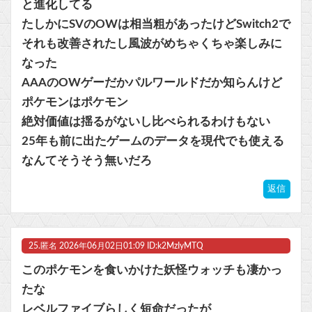
と進化してる
たしかにSVのOWは相当粗があったけどSwitch2で
それも改善されたし風波がめちゃくちゃ楽しみに
なった
AAAのOWゲーだかパルワールドだか知らんけど
ポケモンはポケモン
絶対価値は揺るがないし比べられるわけもない
25年も前に出たゲームのデータを現代でも使える
なんてそうそう無いだろ
返信
25.
匿名
2026年06月02日01:09 ID:k2MzIyMTQ
このポケモンを食いかけた妖怪ウォッチも凄かっ
たな
レベルファイブらしく短命だったが