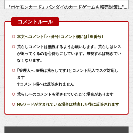
『ポケモンカード』バンダイのカードゲームも転売対策に“マイナンバー”導入開始「効果テキメン」
【艦これ】大和「あの、提督。勿論火力も居住性も自信あるのだけれど…。い、いいのかしら…もうっ！」 他
【艦これ】E2で駆逐４要るっぽいんだけど 雪風・朝霜・なななみ入れたんだけどあと誰にした？
本文へコメント｢>>番号｣コメント欄には｢※番号｣
【艦これ】堀記事の容赦のない編成好き
荒らしコメントは無視するようお願いします。荒らしはレス
が返ってくるのを心待ちにしています。無視すれば飽きてい
【艦これ】阿賀野姉妹水着mode並べ 他
なくなります。
｢管理人へ ※番は荒らしです｣とコメント記入でスグ対応し
【悲報】ペルソナ、完全にXBOXのモノになる
ます
【朗報】Forbes「初代Nintendo Switch、PS2の記録更新に王手 世界一まで残り150万台」★2
↑コメント欄へは反映されません
荒らしへのコメントも消させていただく場合があります
スクエニ 家庭用ゲーム部門 前年度比+51億
NGワードが含まれている場合は精査した後に反映されます
「ホラーゲーム」は今も盛況なのに「ホラー番組」は衰退した謎
黒パンツが似合いそうなラブライブ！キャラ