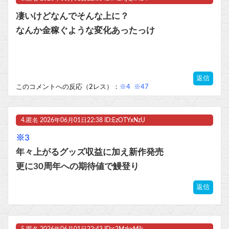
凄いけどなんでそんな上に？
なんか金稼ぐような変化あったっけ
返信
このコメントへの反応（2レス）：
※4
※47
4.
匿名
2026年06月01日22:38 ID:EzOTYxNzU
※3
年々上がるグッズ収益に加え新作発売
更に30周年への期待値で鰻登り
返信
5.
匿名
2026年06月01日22:43 ID:c2MzkxMjk