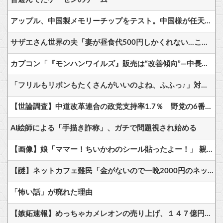
アップル、中国製メモリーチップをテスト。中国様が任天堂も助けてくださるかも
サザエさん世界の夫「妻が昼食代500円しかくれない…この弁当屋、500円で売っている！その上店員さんも美人だ！毎日行こう！」
カプコン「『モンハンワイルズ』販売は“改善傾向”―中長期でワールド超え目指す」
「フリルもリボンもたくさんがいいのよね、ふふっ♪」対魔忍RPG・新イベント『バニーとヨミハラクライシス』
【世論調査】中道改革連合の政党支持率1.7％ 野党の6番手に沈む・・・
AI絵師による「手描き詐称」、ガチで問題視され始める
【画像】娘「ママー！ちいかわのシール貼ったよー！」 親「！！！！！！」
【謎】ネットカフェ難民「金がないので一晩2000円のネットカフェに寝泊まりしてます…」←これ
「怖い話」が廃れた理由
【嫉妬速報】めっちゃカメレオンの売り上げ、１４７億円突破www