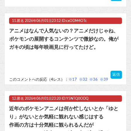
11.
匿名
2026年06月01日23:12 ID:cxODM4OTc
アニメはなんで人気ないの？アニメだけじゃね、
ポケモンの展開するコンテンツで微妙なの。俺が
ガキの頃は毎年映画見に行ってたけど。
返信
このコメントへの反応（4レス）：
※17
※32
※36
※39
12.
匿名
2026年06月01日23:20 ID:Y5NTQ0ODQ
近年のポケモンアニメは何か忙しないとか「ゆと
り」がないとか気軽に観れない感じはする
作画の方は十分気軽に観られるんだが