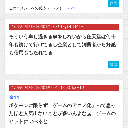
返信
このコメントへの反応（1レス）：
※20
16.
匿名
2026年06月01日23:36 ID:g3NTIzMTM
そういう卑し過ぎる事をしないから任天堂は何十
年も続けて行けてるし企業として消費者から好感
も信用ももたれてる
返信
17.
匿名
2026年06月01日23:48 ID:I5ODgxMTU
※11
ポケモンに限らず「ゲームのアニメ化」って思っ
たほど人気出ないことが多いんよなぁ、ゲームの
ヒットに比べると