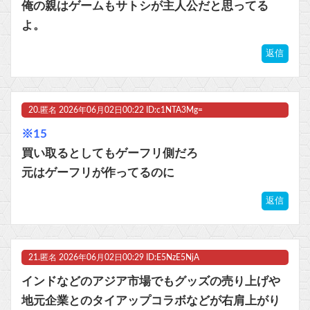
俺の親はゲームもサトシが主人公だと思ってる
よ。
返信
20.
匿名
2026年06月02日00:22 ID:c1NTA3Mg=
※15
買い取るとしてもゲーフリ側だろ
元はゲーフリが作ってるのに
返信
21.
匿名
2026年06月02日00:29 ID:E5NzE5NjA
インドなどのアジア市場でもグッズの売り上げや
地元企業とのタイアップコラボなどが右肩上がり