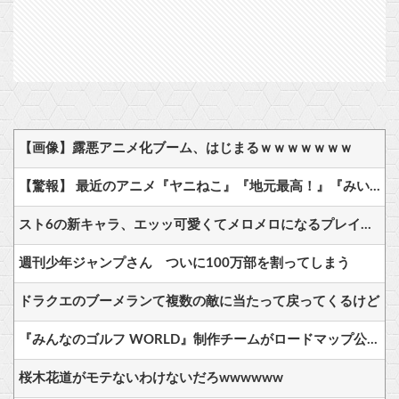
【画像】露悪アニメ化ブーム、はじまるｗｗｗｗｗｗｗ
【驚報】 最近のアニメ『ヤニねこ』『地元最高！』『みいちゃんと山田さん』『ドカ食いダイスキ！ もちづきさん』
スト6の新キャラ、エッッ可愛くてメロメロになるプレイヤーが続出ｗｗ
週刊少年ジャンプさん ついに100万部を割ってしまう
ドラクエのブーメランて複数の敵に当たって戻ってくるけど
『みんなのゴルフ WORLD』制作チームがロードマップ公開、無料の新規コース・新キャラ追加も検討中。※ユーザーアンケートも実施中（~8/19）PSStoreではセール中
桜木花道がモテないわけないだろwwwwww