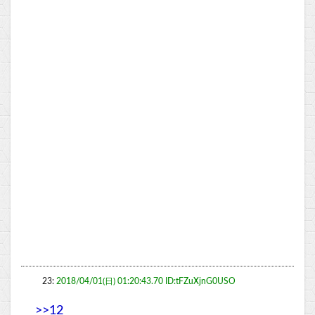
23:
2018/04/01(日) 01:20:43.70 ID:tFZuXjnG0USO
>>12