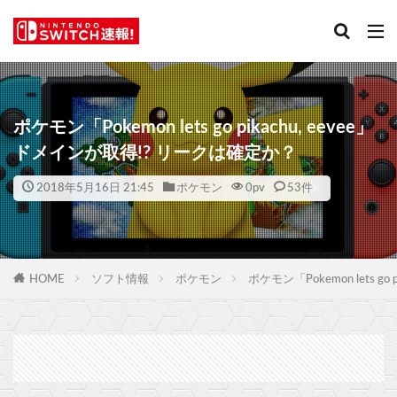
ポケモン「Pokemon lets go pikachu, eevee」
ドメインが取得!? リークは確定か？
2018年5月16日 21:45
ポケモン
0
pv
53件
HOME
ソフト情報
ポケモン
ポケモン「Pokemon lets g