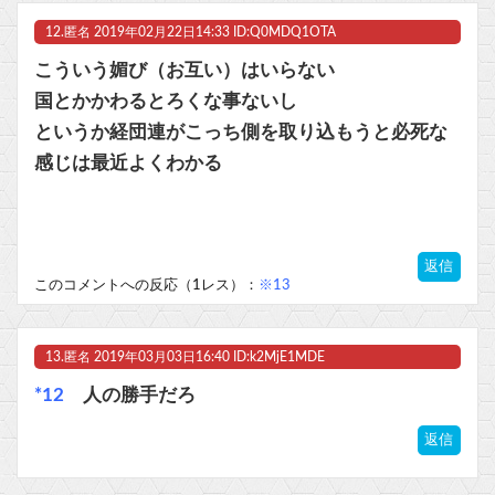
12.
匿名
2019年02月22日14:33 ID:Q0MDQ1OTA
こういう媚び（お互い）はいらない
国とかかわるとろくな事ないし
というか経団連がこっち側を取り込もうと必死な
感じは最近よくわかる
返信
このコメントへの反応（1レス）：
※13
13.
匿名
2019年03月03日16:40 ID:k2MjE1MDE
*12
人の勝手だろ
返信