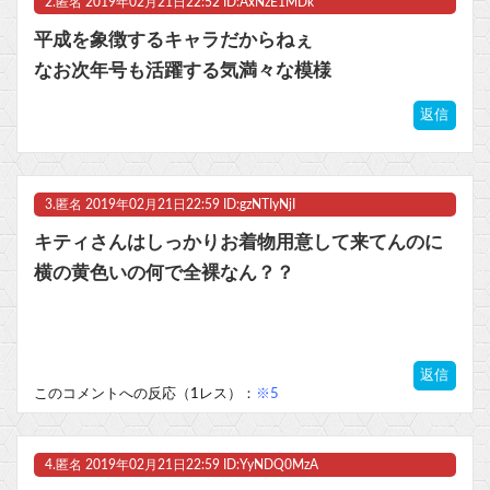
2.
匿名
2019年02月21日22:52 ID:AxNzE1MDk
マスク 十兆円を失う‥投資家「アメリカ党？バカかコイツw」
平成を象徴するキャラだからねぇ
なお次年号も活躍する気満々な模様
ビットコイン再び1600万円へ。ドル円は147円に
返信
Powered by livedoor 相互RSS
3.
匿名
2019年02月21日22:59 ID:gzNTIyNjI
キティさんはしっかりお着物用意して来てんのに
横の黄色いの何で全裸なん？？
返信
このコメントへの反応（1レス）：
※5
4.
匿名
2019年02月21日22:59 ID:YyNDQ0MzA