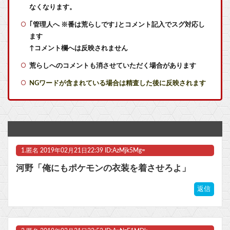
【衝撃】2026年新オリキャラ29体一覧公開！限定17体でガチャの質が
なくなります。
｢管理人へ ※番は荒らしです｣とコメント記入でスグ対応し
ドラクエ11クリアしたけどこれが名作？
ます
実際『ゼルダ 時オカ』→『風タク』の時の空気感を知りたい
↑コメント欄へは反映されません
荒らしへのコメントも消させていただく場合があります
米AI企業「技術は絶対非公開！利益は独占だ！」中AI企業「人類に公開します、独り占めなんて罰が当たる」←これｗｗ
NGワードが含まれている場合は精査した後に反映されます
実際『ゼルダ 時オカ』→『風タク』の時の空気感を知りたい
【ラブライブ！】LuckyFes'26配信中！他
RPGでレベル上げまくってボスも余裕にするやつｗｗｗｗ
1.
匿名
2019年02月21日22:39 ID:AzMjk5Mg=
RPGでレベル上げまくってボスも余裕にするやつｗｗｗｗ
河野「俺にもポケモンの衣装を着させろよ」
【にじさんじ】委員長、Claude Codeまで手出してるんか…『もう何でも作れそうやな』
返信
【ウマ娘】武さんが引退したらウマ娘に実装されそう
【画像】なろう主人公さん、ガチでとんでもない理由で追放されるwww他