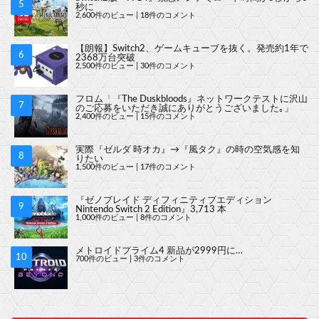
秒に
2,600件のビュー
|
18件のコメント
【朗報】Switch2、ゲームキューブを抜く。発売約1年で
2368万台突破
2,500件のビュー
|
30件のコメント
フロム「『The Duskbloods』ネットワークテストに沢山
のご応募をいただき誠にありがとうございました｡」
2,400件のビュー
|
15件のコメント
実際『ゼルダ 時オカ』→『風タク』の時の空気感を知
りたい
1,500件のビュー
|
17件のコメント
『ゼノブレイド ディフィニティブエディション
Nintendo Switch 2 Edition』3,713 本
1,000件のビュー
|
8件のコメント
メトロイドプライム4 新品が2999円に…
700件のビュー
|
3件のコメント