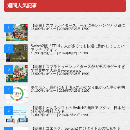
週間人気記事
【朗報】スプラレイダース、完全にモンハンだと話題に
18,600件のビュー
|
2026年7月23日 17:00
Switch2版『FF14』人が多くても快適に動作してしまい
アンチブチギレ
15,900件のビュー
|
2026年8月2日 13:00
【朗報】スプラトゥーンレイダースがガチの神ゲーすぎ
て世界中で大絶賛wwwwwww
15,500件のビュー
|
2026年7月25日 19:00
ポケモン、意外にも子供人気がかなり低かった事が判明
14,100件のビュー
|
2026年7月29日 21:00
【悲報】とあるソフトの Switch2 無料アプグレ、日本だ
けなぜか有料になる
12,800件のビュー
|
2026年7月20日 09:00
【朗報】コエテク、Switch2 向けタイトルの拡充を明