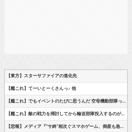
【東方】スターサファイアの進化先
【艦これ】てーいとーくさんっ♪ 他
【艦これ】でもイベントのたびに思うんだ 空母機動部隊ってクソだわ！
【艦これ】敵の戦力を掃討してから輸送部隊投入するのがふつうなのに まず強行輸送から入る作戦たてる艦これ世界の大本営どうなってるの
【悲報】メディア『”サ終”相次ぐスマホゲーム、倒産も急増。過去最多ペースで推移』