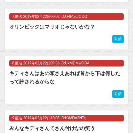
7.
匿名
2019年02月22日00:02 ID:Q4Mzk3ODQ
オリンピックはマリオじゃないかな？
返信
8.
匿名
2019年02月22日09:36 ID:UxMDMwODA
キティさんはあの頭さえあれば首から下は何した
って許されるからな
返信
9.
匿名
2019年02月22日10:05 ID:k3MDA3NTg
みんなキティさんてさん付けなの笑う