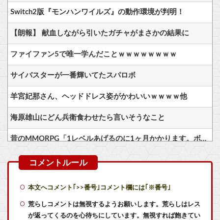
Switch2版『モンハンワイルズ』の動作環境が判明！
【朗報】 献血しながら引いたガチャがまさかの結果に
ファイファン5で唯一学んだことｗｗｗｗｗｗｗｗ
サイバスターが一番輝いてたスパロボ
羊宮妃那さん、ヘッドドレス姿がかわいいｗｗｗｗ他
海原雄山にどん兵衛食わせたら言いそうなこと
昔のMMORPG「1レベルあげるのに1ヶ月かかります。ボスは12時間毎に湧いて取り合いです」
ちいかわ「モモンガ天誅編」始まる
男の趣味Tier表、ヤバすぎる
本文へコメント｢>>番号｣コメント欄には｢※番号｣
【朗報】Amazonプライムビデオ、8月の配信作品が異次元の凄さ！体感気温50度越えへ
荒らしコメントは無視するようお願いします。荒らしはレス
が返ってくるのを心待ちにしています。無視すれば飽きてい