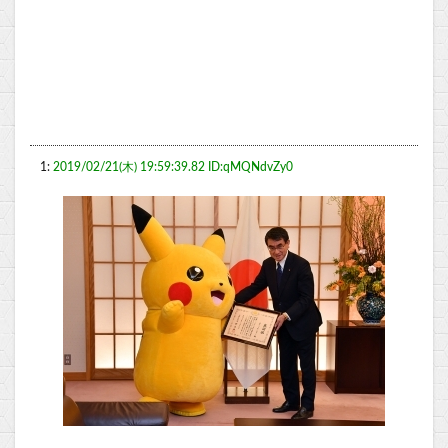
1:
2019/02/21(木) 19:59:39.82 ID:qMQNdvZy0