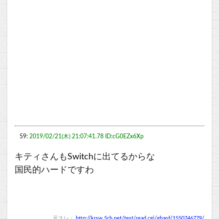
59:
2019/02/21(木) 21:07:41.78 ID:cG0EZx6Xp
キティさんもSwitchに出てるからな
国民的ハードですわ
元スレ：
http://krsw.5ch.net/test/read.cgi/ghard/1550746779/