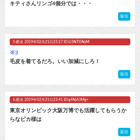
キティさんリンゴ4個分では・・・
返信
5.
匿名
2019年02月21日23:17 ID:U3NTI5NzM
※3
毛皮を着てるだろ。いい加減にしろ！
返信
6.
匿名
2019年02月21日23:41 ID:g4NjA3Mg=
東京オリンピック大阪万博でも活躍してもらうか
らなピカ様は
返信