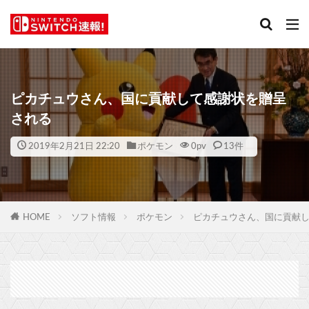
ピカチュウさん、国に貢献して感謝状を贈呈
される
2019年2月21日 22:20
ポケモン
0
pv
13件
HOME
ソフト情報
ポケモン
ピカチュウさん、国に貢献