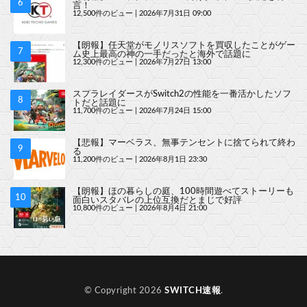
言！
12,500件のビュー
|
2026年7月31日 09:00
【朗報】任天堂がモノリスソフトを買収したことがゲー
ム史上最高の神の一手だったと海外で話題に
12,300件のビュー
|
2026年7月27日 13:00
スプラレイダースがSwitch2の性能を一番活かしたソフ
トだと話題に
11,700件のビュー
|
2026年7月24日 15:00
【悲報】マーベラス、無事テンセントに捨てられて終わ
る
11,200件のビュー
|
2026年8月1日 23:30
【朗報】ほの暮らしの庭、100時間遊べてストーリーも
面白いスタバレの上位互換だとまじで好評
10,800件のビュー
|
2026年8月4日 21:00
© Copyright 2026
SWITCH速報
.