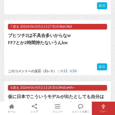
返信
7.
匿名
2026年06月05日13:27 ID:A1Nzk5NjA
ブヒツチ2は不具合多いからなw
FF7とか2時間持たないうんkw
返信
このコメントへの反応（2レス）：
※12
※26
8.
匿名
2026年06月05日13:28 ID:k3MzEwMA=
仮に日本でこういうモデルが出たとしても自分は
従来のモデルを使うと思う、多少金掛かっても公
式(プロ)に頼んだ方が安心できるし、そもそもPS5
ホーム
シェア
メニュー
コメントを書く
TOPへ