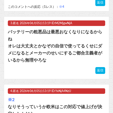
返信
このコメントへの反応（1レス）：
※4
3.
匿名
2026年06月05日13:19 ID:M2MjgwNjA
Powered by livedoor 相互RSS
バッテリーの粗悪品は最悪おなくなりになるから
ね
オレは大丈夫とかなぞの自信で使ってるくせにダ
メになるとメーカーのせいにするご都合主義者が
いるから無理やろな
返信
4.
匿名
2026年06月05日13:19 ID:YxNjA4NzU
※2
なりそうっていうか欧米はこの対応で値上げが決