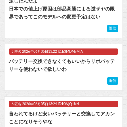
定したんだよ
日本での値上げ原因は部品高騰による逆ザヤの限
界であってこのモデルへの変更予定はない
返信
5.
匿名
2026年06月05日13:22 ID:E3MDMyMjA
バッテリー交換できなくてもいいからリポバッテ
リーを使わないで欲しいわ
返信
6.
匿名
2026年06月05日13:24 ID:k0NjQ1NzU
言われてるけど安いバッテリーと交換してアカン
ことになりそうやな