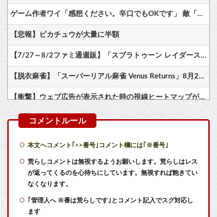
ゲーム作者ワイ「感想ください。辛口でもOKです」 敵「あれがだめ。これがだめ」
【悲報】ピカチュウが大量に半額
【7/27～8/2ファミ通週販】「スプラトゥーン レイダース」2週連続1位！ほか新作に「ほの暮しの庭」「ブルーリフレクション カルテット」などランクイン！！
【脱衣麻雀】「スーパーリアル麻雀 Venus Returns」8月27日に発売決定！
【衝撃】ウェブ広告が表示された時の視線ヒートマップがコチラ…
【VTuber】ばあちゃる、引退を発表 8月9日の誕生日配信で詳細を説明「ずっと続けられなくて本当にごめんなさい」【8/9(日)15:00】
【朗報】Switch2版『FF14』ロードが長くなる不具合の修正パッチを本日配信
本文へコメント｢>>番号｣コメント欄には｢※番号｣
【艦これ】今から提督に着任するなら皆吹雪初期艦なんだろうか
荒らしコメントは無視するようお願いします。荒らしはレス
が返ってくるのを心待ちにしています。無視すれば飽きてい
【艦これ】授業中に居眠りふぶき 他
なくなります。
｢管理人へ ※番は荒らしです｣とコメント記入でスグ対応し
【艦これ】煙幕してんのに大暴れしすぎちゃうか？
ます