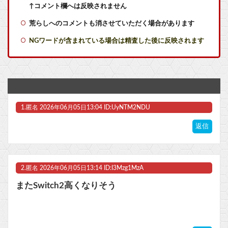
【艦これ】バニ黒潮親潮 他
↑コメント欄へは反映されません
荒らしへのコメントも消させていただく場合があります
【艦これ】ヴァトールはなんて呼べばいいんだろうね
NGワードが含まれている場合は精査した後に反映されます
【GジェネE】SDガンダム外伝まつり開幕！ガチャは来週かな？他
【学園アイドルマスター】MiraiMira「花海咲季 雨上がりのアイリス 特訓前Ver.」フィギュア【予約開始】他
【朗報】Switch2版『FF14』ロードが長くなる不具合の修正パッチを本日配信
1.
匿名
2026年06月05日13:04 ID:UyNTM2NDU
『ど根性ガエルの娘』全巻「70％オフ」セール！全7巻「5,313円」→「1,589円」！『ど根性ガエル』作者の娘が描く「エグすぎる家庭崩壊の実話」ネットを騒然とさせた問題作他
返信
【天才】新海誠『君の名は。』はなぜ人を感動させたのか？ 有名小説家による分析が的確で超面白いと絶賛！ 「観てて『設定に無理がない？』と思ったタイミングで◯◯◯」
【速報】ワンピースの「世界に5種しかない飛行能力」発言の謎が解けるWWW
2.
匿名
2026年06月05日13:14 ID:I3Mzg1MzA
【beatmania IIDX】(26/08/06)「Sparkle Fruit Lab.｣に最終ルームが追加！ 追加楽曲に「サタデーナイト⭐︎ギャロップ」「じぇりー じゅえる ジャングル」「Iridescent Memories」が登場！！
またSwitch2高くなりそう
マスク 十兆円を失う‥投資家「アメリカ党？バカかコイツw」
ビットコイン再び1600万円へ。ドル円は147円に