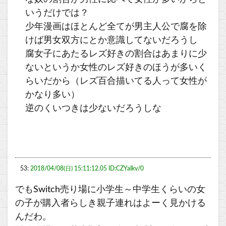
いうだけでは？
少年漫画はほとんど全てが男主人公で腐を除
けば男女双方にとか意識してないだろうし
腐女子にあたるレズ好きの割合はあまりに少
ないというか女性のレズ好きのほうが多いく
らいだから（レズ百合描いてる人って女性が
かなり多い）
逆のくいつきは少ないだろうしな
53:
2018/04/08(日) 15:11:12.05 ID:CZYaIkv/0
でもSwitch売り場に小学生～中学生くらいの女
の子が購入者らしき親子連れはよーく見かける
んだわ。