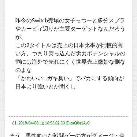
昨今のSwitch売場の女子っつーと多分スプラ
やカービィ辺りが主要ターゲットなんだろう
が、
この2タイトルは売上の日本比率が比較的高
い方、つまり突っ込んだ労力ポテンシャルの
割には海外で売れにくく世界売上微妙な側な
のよな
「かわいい≒ガキ臭い」でバカにする傾向が
日本より強いとか聞くし
61:
2018/04/08(日) 16:56:02.30 ID:caQ8e1Av0
そう、男性向けな戦闘ゲーの方がダメージ・命