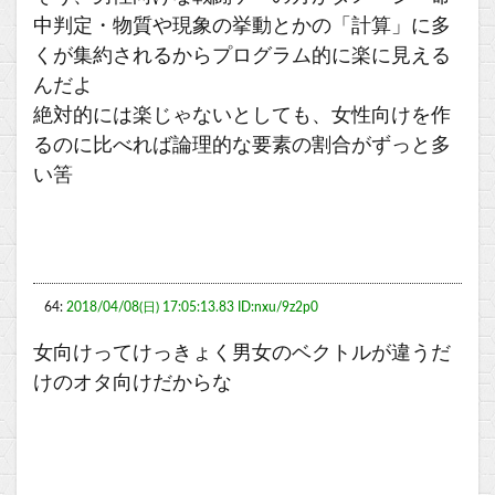
中判定・物質や現象の挙動とかの「計算」に多
くが集約されるからプログラム的に楽に見える
んだよ
絶対的には楽じゃないとしても、女性向けを作
るのに比べれば論理的な要素の割合がずっと多
い筈
64:
2018/04/08(日) 17:05:13.83 ID:nxu/9z2p0
女向けってけっきょく男女のベクトルが違うだ
けのオタ向けだからな