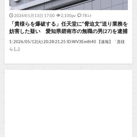
2026年5月13日 17:00
2,100
pv
78ｺﾒ
「貴様らを爆破する」任天堂に“脅迫文”送り業務を
妨害した疑い 愛知県碧南市の無職の男(27)を逮捕
1: 2026/05/12(火) 20:28:21.25 ID:WV3Em8t40 【速報】「貴様
ら […]