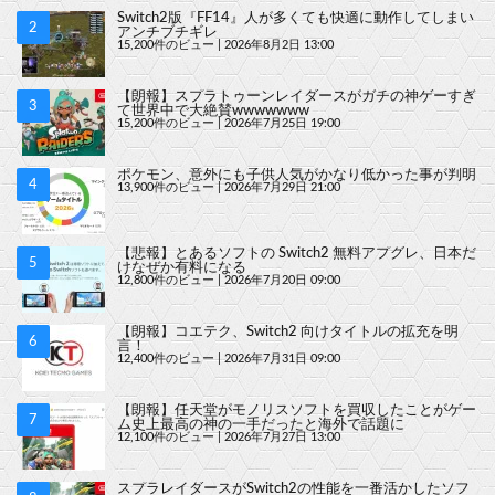
Switch2版『FF14』人が多くても快適に動作してしまい
アンチブチギレ
15,200件のビュー
|
2026年8月2日 13:00
【朗報】スプラトゥーンレイダースがガチの神ゲーすぎ
て世界中で大絶賛wwwwwww
15,200件のビュー
|
2026年7月25日 19:00
ポケモン、意外にも子供人気がかなり低かった事が判明
13,900件のビュー
|
2026年7月29日 21:00
【悲報】とあるソフトの Switch2 無料アプグレ、日本だ
けなぜか有料になる
12,800件のビュー
|
2026年7月20日 09:00
【朗報】コエテク、Switch2 向けタイトルの拡充を明
言！
12,400件のビュー
|
2026年7月31日 09:00
【朗報】任天堂がモノリスソフトを買収したことがゲー
ム史上最高の神の一手だったと海外で話題に
12,100件のビュー
|
2026年7月27日 13:00
スプラレイダースがSwitch2の性能を一番活かしたソフ