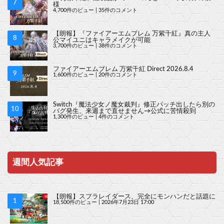
様
4,700件のビュー
|
35件のコメント
【朗報】『ファイアーエムブレム 万紫千紅』真の主人
公マイユニはキャラメイクが可能
3,700件のビュー
|
38件のコメント
ファイアーエムブレム 万紫千紅 Direct 2026.8.4
1,600件のビュー
|
20件のコメント
Switch『魔法少女ノ魔女裁判』修正パッチ出したら別の
バグ発生、来週まで直せません→公式に苦情殺到
1,300件のビュー
|
4件のコメント
週間人気記事
【朗報】スプラレイダース、完全にモンハンだと話題に
18,500件のビュー
|
2026年7月23日 17:00