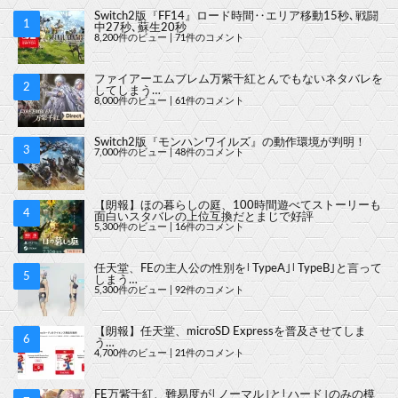
Switch2版『FF14』ロード時間‥エリア移動15秒､戦闘
中27秒､蘇生20秒
8,200件のビュー
|
71件のコメント
ファイアーエムブレム万紫千紅とんでもないネタバレを
してしまう…
8,000件のビュー
|
61件のコメント
Switch2版『モンハンワイルズ』の動作環境が判明！
7,000件のビュー
|
48件のコメント
【朗報】ほの暮らしの庭、100時間遊べてストーリーも
面白いスタバレの上位互換だとまじで好評
5,300件のビュー
|
16件のコメント
任天堂、FEの主人公の性別を｢TypeA｣｢TypeB｣と言って
しまう…
5,300件のビュー
|
92件のコメント
【朗報】任天堂、microSD Expressを普及させてしま
う…
4,700件のビュー
|
21件のコメント
FE万紫千紅、難易度が｢ノーマル｣と｢ハード｣のみの模