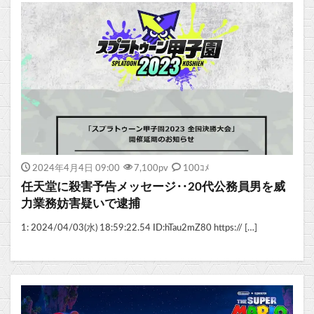
2024年4月4日 09:00
7,100
pv
100ｺﾒ
任天堂に殺害予告メッセージ‥20代公務員男を威
力業務妨害疑いで逮捕
1: 2024/04/03(水) 18:59:22.54 ID:hTau2mZ80 https:// […]