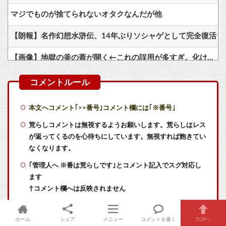
マジでものが捨てられないオタクなんだが他
【朗報】名作幻想水滸伝、14年ぶりソシャゲとして完全復活
【画像】地獄の釜の蓋が開く←これの誤用が多すぎ。化け物が沢山出てくるイメージ持ってる奴間違ってるぞ
【ダイの大冒険】マァムとレオナは人気互角だったけど、どっち派？
【悲報】ゲーフリ新作、Steam賛否両論(53%)に。ポケモンで磨いた技術力…
本文へコメント｢>>番号｣コメント欄には｢※番号｣
成人向けゲーム『ヤリステ メスブター』開発者絶望、銀行がsteamからの入金を拒否→金が入ってなくても売上金額分の納税義務あり
荒らしコメントは無視するようお願いします。荒らしはレス
が返ってくるのを心待ちにしています。無視すれば飽きてい
『FF4』の最終メンバーとかいう最高のチーム
なくなります。
｢管理人へ ※番は荒らしです｣とコメント記入でスグ対応し
【衝撃】ネオがまさかのモードに！？棺桶さんキレる事態
ます
サンドパンとかいう可愛さとかっこよさを兼ね備えたやつ
↑コメント欄へは反映されません
荒らしへのコメントも消させていただく場合があります
メディア「Switch2、499ドルでも安い800ドル超えるかも。PS5は直近での値上げ可能性低い」
ホーム
シェア
メニュー
コメントを書く
TOPへ
NGワードが含まれている場合は精査した後に反映されます