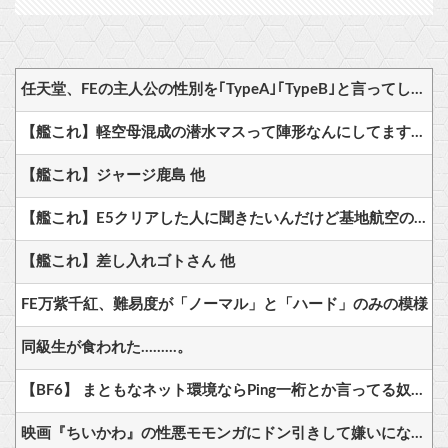
任天堂、FEの主人公の性別を｢TypeA｣｢TypeB｣と言ってしまう…
【艦これ】軽空母混成の潜水マスって陣形なんにしてますの？？？
【艦これ】ジャージ鹿島 他
【艦これ】E5クリアした人に聞きたいんだけど基地航空の熟練度どうしてた？
【艦これ】差し入れゴトさん 他
FE万紫千紅、難易度が「ノーマル」と「ハード」のみの模様
同級生が食われた………。
【BF6】 まともなネット環境ならPing一桁とか言ってる奴たまにいるけどマヌケすぎる
映画『ちいかわ』の性悪モモンガにドン引きして嫌いになった人へ、モモンガの真の魅力は◯◯◯です