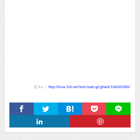
元スレ：
http://krsw.5ch.net/test/read.cgi/ghard/1541053345/