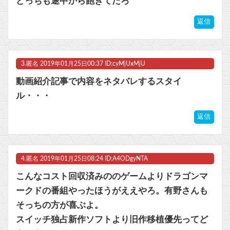
どっちも途中から飽きてたろ
返信
Powered by livedoor 相互RSS
3.
匿名
2019年01月25日00:37 ID:cyMjUxMjU
動画紹介記事で内容をネタバレするスタイ
ル・・・
返信
4.
匿名
2019年01月25日08:24 ID:A4ODgyNTA
こんなコスト回収済みののゲームよりドラゴンマ
ークドの番組やったほうがええやろ。有野さんも
そっちの方が喜ぶよ。
スイッチ独占新作ソフトより旧作移植優先ってど