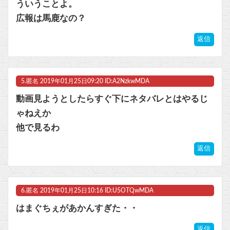
ういうことよ。
広報は馬鹿なの？
返信
5.
匿名
2019年01月25日09:20 ID:A2NzkwMDA
動画見ようとしたらすぐ下にネタバレとはやるじ
ゃねえか
他で見るわ
返信
6.
匿名
2019年01月25日10:16 ID:U5OTQwMDA
はまぐちぇがあかんすぎた・・
返信