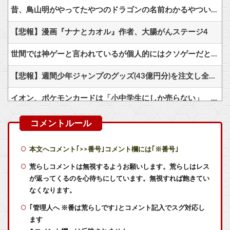
昔、鳥山明がやってたやつのドラゴンの名前わかるやついる？
【悲報】漫画『ナナとカオル』作者、大腸がんステージ4
世間では神ゲーと言われているが個人的にはクソゲーだと思うゲーム挙げてけ
【悲報】週間少年ジャンプのグッズ(43億円分)を注文し全てキャンセルした女逮捕ｗｗｗｗｗｗｗｗ
イオン、ポケモンカードは「小中学生にしか売らない」 転売対策の決断が「素晴らしい」
RPGの即死技←これいる？
【画像】YouTubeコメント欄、キレッキレ
本文へコメント｢>>番号｣コメント欄には｢※番号｣
【東方】溢れ出るお嬢様感
荒らしコメントは無視するようお願いします。荒らしはレス
が返ってくるのを心待ちにしています。無視すれば飽きてい
【艦これ】水着川内さん 他
なくなります。
｢管理人へ ※番は荒らしです｣とコメント記入でスグ対応し
【艦これ】そもそも深海ってなんか悪いことしたの
ます