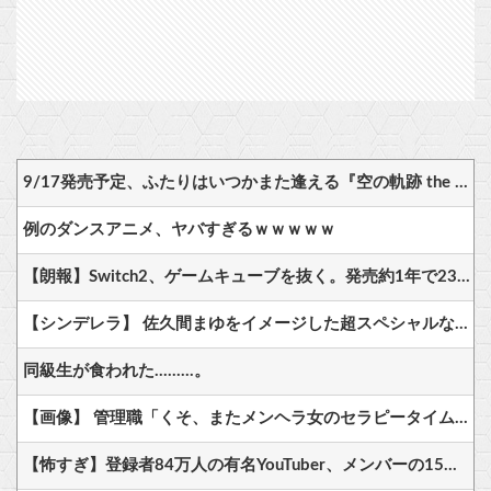
9/17発売予定、ふたりはいつかまた逢える『空の軌跡 the 2nd』プロモーショントレーラー公開！
例のダンスアニメ、ヤバすぎるｗｗｗｗｗ
【朗報】Switch2、ゲームキューブを抜く。発売約1年で2368万台突破
【シンデレラ】 佐久間まゆをイメージした超スペシャルなネックレスが登場する件について
同級生が食われた………。
【画像】 管理職「くそ、またメンヘラ女のセラピータイムか」
【怖すぎ】登録者84万人の有名YouTuber、メンバーの15歳息子が少年集団から縛られ4時間以上にわたる暴行で刃物で70カ所刺されて入院…