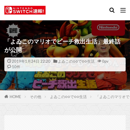
「よゐこのマリオでピーチ救出生活」最終話
が公開
2019年1月24日 22:20
よゐこの○○で○○生活
0
pv
10件
HOME
その他
よゐこの○○で○○生活
「よゐこのマリオで