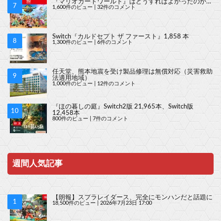
『マリオカートワールド』はどうすればよかったのか…
1,600件のビュー
|
32件のコメント
Switch『カルドセプト ザ ファースト』1,858 本
1,300件のビュー
|
6件のコメント
任天堂、熊本地震を受け製品修理は無償対応（災害救助
法適用地域）
1,000件のビュー
|
12件のコメント
『ほの暮しの庭』Switch2版 21,965本、Switch版
12,458本
800件のビュー
|
7件のコメント
週間人気記事
【朗報】スプラレイダース、完全にモンハンだと話題に
18,500件のビュー
|
2026年7月23日 17:00