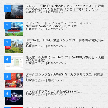
フロム「『The Duskbloods』ネットワークテストに沢山
のご応募をいただき誠にありがとうございました｡」
5,200件のビュー
|
41件のコメント
『ゼノブレイド ディフィニティブエディション
Nintendo Switch 2 Edition』3,713 本
4,300件のビュー
|
53件のコメント
Switch2版『FF14』緊急メンテでロード時間が8秒から6
秒に
4,200件のビュー
|
36件のコメント
任天堂「今期中にSwitch2ソフトを6000万本売る（現在
946万本達成）」
3,000件のビュー
|
43件のコメント
ダークゴシックな2D弾幕STG『カラドリウス2』発売決
定！
2,400件のビュー
|
5件のコメント
メトロイドプライム4 新品が2999円に…
2,400件のビュー
|
11件のコメント