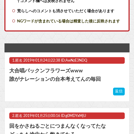
【艦これ】ナマケモノアガノウサギ 他
↑コメント欄へは反映されません
荒らしへのコメントも消させていただく場合があります
【艦これ】てーいとーくさんっ♪ 他
NGワードが含まれている場合は精査した後に反映されます
【艦これ】でもイベントのたびに思うんだ 空母機動部隊ってクソだわ！
【動画】声優の佐倉綾音さん、ファンサービスも欠かさないｗｗｗｗ他
「現金1000万円」or「ロックマンXのカッカッカッカって壁登る能力」
1.
匿名
2019年01月24日22:38 ID:AwNzE3NDQ
【元祖SD】ニューガンダムHWSのヘッドアーマーが後世にに引き継がれなくて悲しい他
大合唱パックンフラワーズwww
【マジか】『ちびまる子ちゃん』の「大物歌手が歌うある挿入歌」、歌詞をよく見ると人の首を締めて◯害してる詩と解釈できてしまい震える… コレこんな歌だったのか((((( ；ﾟДﾟ)))
誰がナレーションの台本考えてんの毎回
【ラブライブ！】?変な声出してるとか言われるけど普通に出てくる声なので面白いことやろうとしてるんだと思われてるのがめっちゃ恥ずかしい他
返信
【艦これ】競泳水着いんのかよ
2.
匿名
2019年01月25日00:16 ID:g0MDYxMjU
マスク 十兆円を失う‥投資家「アメリカ党？バカかコイツw」
回をかさねるごとにつまんなくなってたな
ビットコイン再び1600万円へ。ドル円は147円に