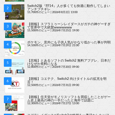
Switch2版『FF14』人が多くても快適に動作してしまい
アンチブチギレ
15,700件のビュー
|
2026年8月2日 13:00
【朗報】スプラトゥーンレイダースがガチの神ゲーすぎ
て世界中で大絶賛wwwwwww
15,500件のビュー
|
2026年7月25日 19:00
ポケモン、意外にも子供人気がかなり低かった事が判明
14,100件のビュー
|
2026年7月29日 21:00
【悲報】とあるソフトの Switch2 無料アプグレ、日本だ
けなぜか有料になる
12,800件のビュー
|
2026年7月20日 09:00
【朗報】コエテク、Switch2 向けタイトルの拡充を明
言！
12,500件のビュー
|
2026年7月31日 09:00
【朗報】任天堂がモノリスソフトを買収したことがゲー
ム史上最高の神の一手だったと海外で話題に
12,300件のビュー
|
2026年7月27日 13:00