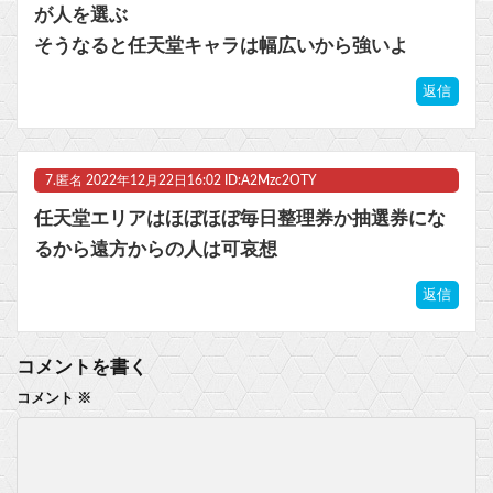
が人を選ぶ
そうなると任天堂キャラは幅広いから強いよ
返信
7.
匿名
2022年12月22日16:02 ID:A2Mzc2OTY
任天堂エリアはほぼほぼ毎日整理券か抽選券にな
るから遠方からの人は可哀想
返信
コメントを書く
コメント
※