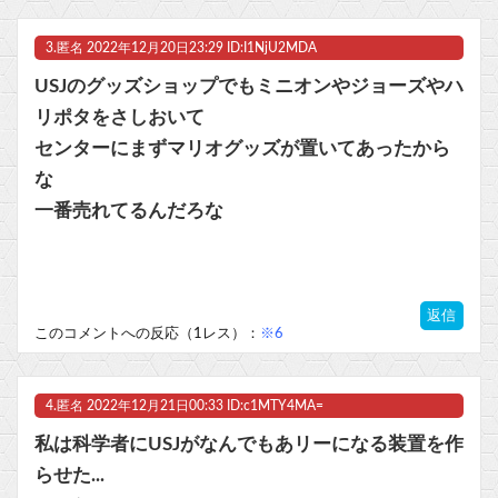
Powered by livedoor 相互RSS
3.
匿名
2022年12月20日23:29 ID:I1NjU2MDA
USJのグッズショップでもミニオンやジョーズやハ
リポタをさしおいて
センターにまずマリオグッズが置いてあったから
な
一番売れてるんだろな
返信
このコメントへの反応（1レス）：
※6
4.
匿名
2022年12月21日00:33 ID:c1MTY4MA=
私は科学者にUSJがなんでもあリーになる装置を作
らせた...