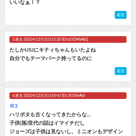
いいなぁ！？
返信
5.
匿名
2022年12月21日12:20 ID:k1ODMxNjQ
たしかUSJにキティちゃんもいたよね
自分でもテーマパーク持ってるのに
返信
6.
匿名
2022年12月21日16:43 ID:c3ODIwNzI
※3
ハリポタも古くなってきたからな…
子供(孫)世代の話はイマイチだし
ジョーズは子供は見ないし、ミニオンもデザイン