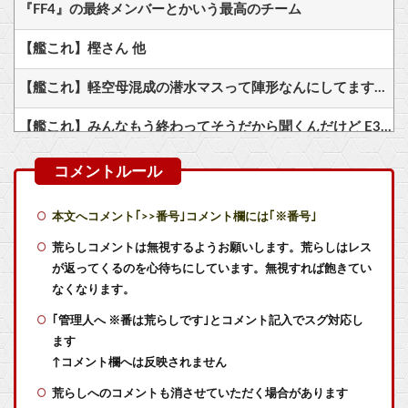
『FF4』の最終メンバーとかいう最高のチーム
【艦これ】樫さん 他
【艦これ】軽空母混成の潜水マスって陣形なんにしてますの？？？
【艦これ】みんなもう終わってそうだから聞くんだけど E3-2ってサブの穴が空いてないダイハツ駆逐並べて 高速＋とかしてるとアホほど時間かかる？
【艦これ】今回のかわいい大賞は決まった
【艦これ】ムラクモウサギ 他
本文へコメント｢>>番号｣コメント欄には｢※番号｣
Switch2版『モンハンワイルズ』の動作環境が判明！
荒らしコメントは無視するようお願いします。荒らしはレス
が返ってくるのを心待ちにしています。無視すれば飽きてい
【画像】 管理職「くそ、またメンヘラ女のセラピータイムか」
なくなります。
｢管理人へ ※番は荒らしです｣とコメント記入でスグ対応し
【賛否】 イカフロー導入で「キルゲー加速」と不安の声、塗りで貢献という”スプラらしさ”は失われてしまうのか
ます
ブレワイが出て10年になろうとしてるけどまだ越えたゲーム出てない
↑コメント欄へは反映されません
荒らしへのコメントも消させていただく場合があります
【ラブライブ！】【画像】花陽ちゃんってえ すぎない？他