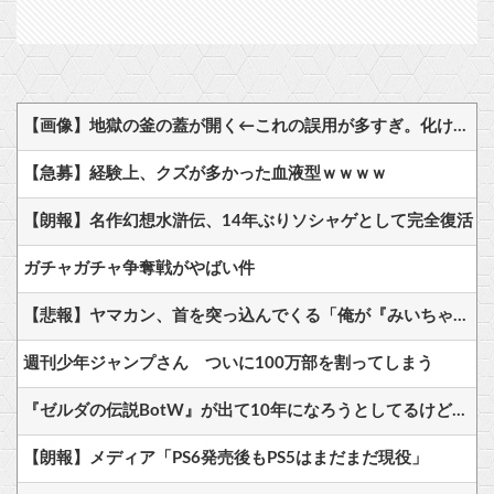
【画像】地獄の釜の蓋が開く←これの誤用が多すぎ。化け物が沢山出てくるイメージ持ってる奴間違ってるぞ
【急募】経験上、クズが多かった血液型ｗｗｗｗ
【朗報】名作幻想水滸伝、14年ぶりソシャゲとして完全復活
ガチャガチャ争奪戦がやばい件
【悲報】ヤマカン、首を突っ込んでくる「俺が『みいちゃんと山田さん』のアニメ監督やりますよ？」
週刊少年ジャンプさん ついに100万部を割ってしまう
『ゼルダの伝説BotW』が出て10年になろうとしてるけどまだ越えたゲーム出てない
【朗報】メディア「PS6発売後もPS5はまだまだ現役」