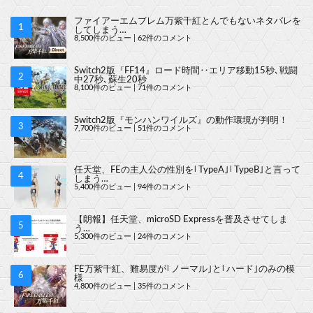
ファイアーエムブレム万紫千紅とんでもないネタバレを
してしまう…
8,500件のビュー
|
62件のコメント
Switch2版『FF14』ロード時間‥エリア移動15秒､戦闘
中27秒､蘇生20秒
8,100件のビュー
|
71件のコメント
Switch2版『モンハンワイルズ』の動作環境が判明！
7,700件のビュー
|
51件のコメント
任天堂、FEの主人公の性別を｢TypeA｣｢TypeB｣と言って
しまう…
5,400件のビュー
|
94件のコメント
【朗報】任天堂、microSD Expressを普及させてしま
う…
5,300件のビュー
|
24件のコメント
FE万紫千紅、難易度が｢ノーマル｣と｢ハード｣のみの模
様
4,800件のビュー
|
35件のコメント