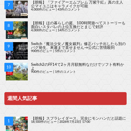
【朗報】『ファイアーエムブレム 万紫千紅』真の主人
公マイユニはキャラメイクが可能
4,000件のビュー
|
43件のコメント
【朗報】ほの暮らしの庭、100時間遊べてストーリーも
面白いスタバレの上位互換だとまじで好評
4,000件のビュー
|
14件のコメント
Switch『魔法少女ノ魔女裁判』修正パッチ出したら別の
バグ発生、来週まで直せません→公式に苦情殺到
900件のビュー
|
5件のコメント
Switch2のFF14て2ヶ月月額無料なだけでソフト有料か
よ
900件のビュー
|
1件のコメント
週間人気記事
【朗報】スプラレイダース、完全にモンハンだと話題に
18,500件のビュー
|
2026年7月23日 17:00