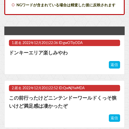
NGワードが含まれている場合は精査した後に反映されます
【ぶいすぽ】つむお、ビール10種類飲み比べ第2弾！「最近は焼肉屋で最初にビールを頼むくらい好き」
『オッス！はるかちゃん』全巻「99円」セール！全3巻「1,584円」→「297円」！男だらけの応援団とムチムチ娘のお色気コメディ！『バクくん』も全巻99円！激カワ最強番長他
メディア「Switch2版モンハンワイルズはDLSS込みで最大1440p動作」
1.
匿名
2022年12月20日22:36 ID:gwOTIyODA
【悲報】弓使いキャラ、「めっちゃ溜めて撃つ」か「撃ちまくる」しか技がない
ドンキーエリア楽しみやわ
自分はつまらなかったゲームがネットでは高評価の時←めちゃくちゃムカつくよな
返信
【艦これ】みぃむちゃんｶﾜｲｲﾈｴ・・・
【ラブライブ！】【画像】恥ずかしがるメイちゃんの破壊力ｗｗｗｗｗｗｗｗｗｗ他
2.
匿名
2022年12月20日22:52 ID:QwNjYwMDA
マスク 十兆円を失う‥投資家「アメリカ党？バカかコイツw」
この前行ったけどニンテンドーワールドくっそ狭
いけど満足感は凄かったぞ
ビットコイン再び1600万円へ。ドル円は147円に
返信