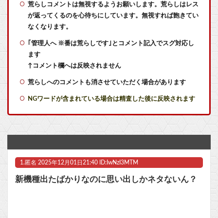
【悲報】はらぺこあおむしな娘、見つかるｗｗｗｗｗｗｗ
荒らしコメントは無視するようお願いします。荒らしはレス
が返ってくるのを心待ちにしています。無視すれば飽きてい
きまぐれオレンジロードみたいな青春を送りたいなっっっっ
なくなります。
｢管理人へ ※番は荒らしです｣とコメント記入でスグ対応し
『クロノトリガー』面白かったわ
ます
マリオカートワールドはどうすればよかったのか
↑コメント欄へは反映されません
荒らしへのコメントも消させていただく場合があります
家庭用ゲーム機ビジネスって完全に破綻したよな
NGワードが含まれている場合は精査した後に反映されます
Switch2版『FF14』緊急メンテでロード時間が8秒から6秒に
「METAL BUILD ゴッドガンダム（明鏡止水）」が展示！だいぶオレンジ強いな他
【国際】台湾メディア「態度の悪い日本の店員を黙らせる方法」
1.
匿名
2025年12月01日21:40 ID:IwNzI3MTM
「途中から急激につまらなくなった漫画」←思い浮かべた作品他
新機種出たばかりなのに思い出しかネタないん？
昔のMMORPG「1レベルあげるのに1ヶ月かかります。ボスは12時間毎に湧いて取り合いです」
フロム「『The Duskbloods』ネットワークテストに沢山のご応募をいただき誠にありがとうございました｡」