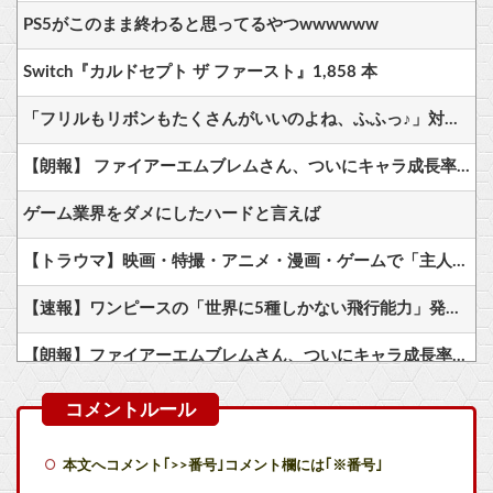
PS5がこのまま終わると思ってるやつwwwwww
Switch『カルドセプト ザ ファースト』1,858 本
「フリルもリボンもたくさんがいいのよね、ふふっ♪」対魔忍RPG・新イベント『バニーとヨミハラクライシス』
【朗報】 ファイアーエムブレムさん、ついにキャラ成長率がゲーム内で見れるようになる
ゲーム業界をダメにしたハードと言えば
【トラウマ】映画・特撮・アニメ・漫画・ゲームで「主人公がガチで敗北した回」と聞いて真っ先に思い浮かぶのは？他
【速報】ワンピースの「世界に5種しかない飛行能力」発言の謎が解けるWWW
【朗報】ファイアーエムブレムさん、ついにキャラ成長率がゲーム内で見れるようになる
CV石川由依、良キャラ多過ぎ問題ｗｗ
【動画】ガチ勢同士のボンバーマン、凄いｗｗｗｗｗｗｗｗｗｗｗｗ
本文へコメント｢>>番号｣コメント欄には｢※番号｣