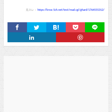
元スレ：
https://krsw.5ch.net/test/read.cgi/ghard/1764555312/