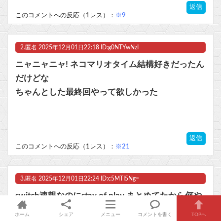
返信
マスク 十兆円を失う‥投資家「アメリカ党？バカかコイツw」
このコメントへの反応（1レス）：
※9
ビットコイン再び1600万円へ。ドル円は147円に
2.
匿名
2025年12月01日22:18 ID:g0NTYwNzI
ニャニャニャ! ネコマリオタイム結構好きだったん
だけどな
Powered by livedoor 相互RSS
ちゃんとした最終回やって欲しかった
返信
このコメントへの反応（1レス）：
※21
3.
匿名
2025年12月01日22:24 ID:c5MTI5Ng=
switch速報なのにstay of play まとめてたから何や
っても負けだぞもう
ホーム
シェア
メニュー
コメントを書く
TOPへ