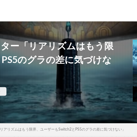
イター「リアリズムはもう限
2とPS5のグラの差に気づけな
件
リアリズムはもう限界、ユーザーもSwitch2とPS5のグラの差に気づけない」