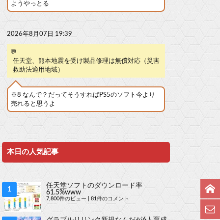
ようやっとる
2026年8月07日 19:39
💬
任天堂、熊本地震を受け製品修理は無償対応（災害
救助法適用地域）
※8 なんで？だってそうすればPS5のソフト今より
売れると思うよ
本日の人気記事
任天堂ソフトのダウンロード率
61.5%www
7,800件のビュー
|
81件のコメント
グラブルリリンク新規なんだが6人育成