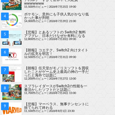
wwwwwww
15,500件のビュー
|
2026年7月25日 19:00
ポケモン、意外にも子供人気がかなり低
かった事が判明
14,000件のビュー
|
2026年7月29日 21:00
【悲報】とあるソフトの Switch2 無料
アプグレ、日本だけなぜか有料になる
12,800件のビュー
|
2026年7月20日 09:00
【朗報】コエテク、Switch2 向けタイト
ルの拡充を明言！
12,500件のビュー
|
2026年7月31日 09:00
【朗報】任天堂がモノリスソフトを買収
したことがゲーム史上最高の神の一手だ
ったと海外で話題に
12,200件のビュー
|
2026年7月27日 13:00
スプラレイダースがSwitch2の性能を一
番活かしたソフトだと話題に
11,700件のビュー
|
2026年7月24日 15:00
【悲報】マーベラス、無事テンセントに
捨てられて終わる
11,100件のビュー
|
2026年8月1日 23:30