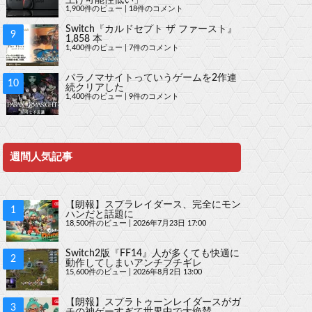
1,900件のビュー
|
18件のコメント
Switch『カルドセプト ザ ファースト』
1,858 本
1,400件のビュー
|
7件のコメント
パラノマサイトっていうゲームを2作連
続クリアした
1,400件のビュー
|
9件のコメント
週間人気記事
【朗報】スプラレイダース、完全にモン
ハンだと話題に
18,500件のビュー
|
2026年7月23日 17:00
Switch2版『FF14』人が多くても快適に
動作してしまいアンチブチギレ
15,600件のビュー
|
2026年8月2日 13:00
【朗報】スプラトゥーンレイダースがガ
チの神ゲーすぎて世界中で大絶賛