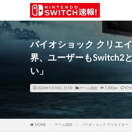
バイオショック クリエ
界、ユーザーもSwitch
い」
2026年5月14日 21:00
ゲーム雑談
7,300
pv
97
ゲーム雑談
バイオショック クリエイター「
HOME