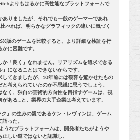
く初代Switchよりもはるかに高性能なプラットフォームで
くつかありましたが、それでも一般のゲーマーであれ
ームを見比べれば、明らかなグラフィックの違いに気づく
S5/XSX版のゲームを比較すると、より詳細な検証を行
るかに困難です。
しか「良く」なれません。リアリズムを追求できる
ル」になることはできないからです。
求してきましたが、10年前には観客を驚かせたもの
だと考えられていたのか不思議に思うでしょう。
はなく、独自の芸術的方向性を目指すゲームは、視
向がある…と、業界の大手企業は考えています。
ック』の生みの親であるケン・レヴィンは、ゲーム
て語った。
ch 2のようなプラットフォームは、開発者たちがようや
も正しい道ではないと認識し、