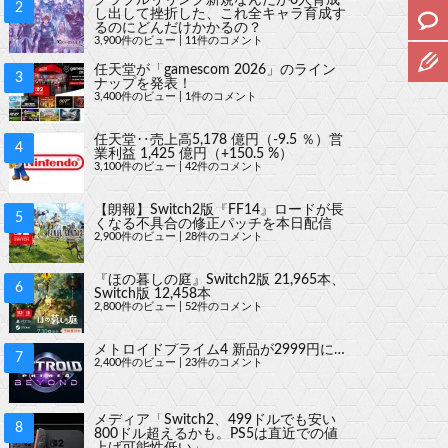
し出して挫折した、これ全キャラ育成す
るのにどんだけかかるの？
3,900件のビュー
|
11件のコメント
任天堂が「gamescom 2026」のライン
ナップを発表！
3,400件のビュー
|
1件のコメント
任天堂‥売上高5,178 億円（-9.5 ％）営
業利益 1,425 億円（+150.5 %）
3,100件のビュー
|
42件のコメント
【朗報】Switch2版『FF14』ロードが長
くなる不具合の修正パッチを本日配信
2,900件のビュー
|
28件のコメント
『ほの暮しの庭』Switch2版 21,965本、
Switch版 12,458本
2,800件のビュー
|
52件のコメント
メトロイドプライム4 新品が2999円に…
2,400件のビュー
|
23件のコメント
メディア「Switch2、499ドルでも安い
800ドル超えるかも。PS5は直近での値
上げ可能性低い」