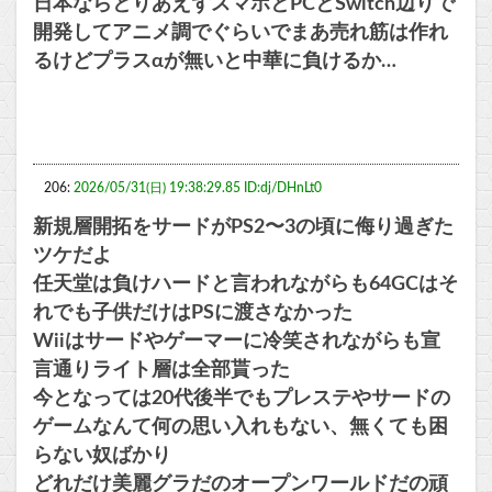
日本ならとりあえずスマホとPCとSwitch辺りで
開発してアニメ調でぐらいでまあ売れ筋は作れ
るけどプラスαが無いと中華に負けるか…
206:
2026/05/31(日) 19:38:29.85 ID:dj/DHnLt0
新規層開拓をサードがPS2〜3の頃に侮り過ぎた
ツケだよ
任天堂は負けハードと言われながらも64GCはそ
れでも子供だけはPSに渡さなかった
Wiiはサードやゲーマーに冷笑されながらも宣
言通りライト層は全部貰った
今となっては20代後半でもプレステやサードの
ゲームなんて何の思い入れもない、無くても困
らない奴ばかり
どれだけ美麗グラだのオープンワールドだの頑