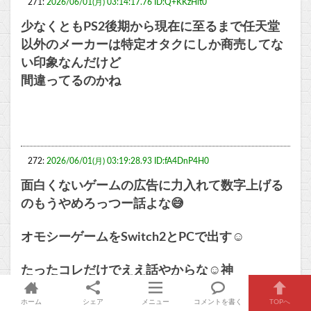
271:
2026/06/01(月) 03:14:17.76 ID:Q+KKzHit0
少なくともPS2後期から現在に至るまで任天堂
以外のメーカーは特定オタクにしか商売してな
い印象なんだけど
間違ってるのかね
272:
2026/06/01(月) 03:19:28.93 ID:fA4DnP4H0
面白くないゲームの広告に力入れて数字上げる
のもうやめろっつー話よな😅
オモシーゲームをSwitch2とPCで出す☺
たったコレだけでええ話やからな☺神
本当ーにオモシーゲームはマニアにディグられ
ホーム
シェア
メニュー
コメントを書く
TOPへ