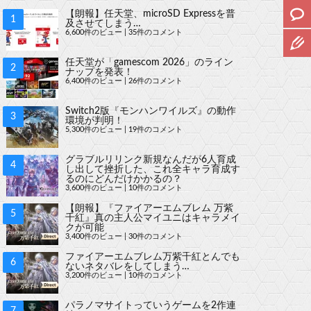
【朗報】任天堂、microSD Expressを普
及させてしまう…
6,600件のビュー
|
35件のコメント
任天堂が「gamescom 2026」のライン
ナップを発表！
6,400件のビュー
|
26件のコメント
Switch2版『モンハンワイルズ』の動作
環境が判明！
5,300件のビュー
|
19件のコメント
グラブルリリンク新規なんだが6人育成
し出して挫折した、これ全キャラ育成す
るのにどんだけかかるの？
3,600件のビュー
|
10件のコメント
【朗報】『ファイアーエムブレム 万紫
千紅』真の主人公マイユニはキャラメイ
クが可能
3,400件のビュー
|
30件のコメント
ファイアーエムブレム万紫千紅とんでも
ないネタバレをしてしまう…
3,200件のビュー
|
10件のコメント
パラノマサイトっていうゲームを2作連