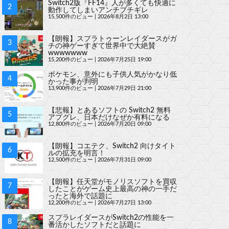
Switch2版『FF14』人が多くても快適に
動作してしまいアンチブチギレ
15,500件のビュー
|
2026年8月2日 13:00
【朗報】スプラトゥーンレイダースがガ
チの神ゲーすぎて世界中で大絶賛
wwwwwww
15,200件のビュー
|
2026年7月25日 19:00
ポケモン、意外にも子供人気がかなり低
かった事が判明
13,900件のビュー
|
2026年7月29日 21:00
【悲報】とあるソフトの Switch2 無料
アプグレ、日本だけなぜか有料になる
12,800件のビュー
|
2026年7月20日 09:00
【朗報】コエテク、Switch2 向けタイト
ルの拡充を明言！
12,500件のビュー
|
2026年7月31日 09:00
【朗報】任天堂がモノリスソフトを買収
したことがゲーム史上最高の神の一手だ
ったと海外で話題に
12,200件のビュー
|
2026年7月27日 13:00
スプラレイダースがSwitch2の性能を一
番活かしたソフトだと話題に