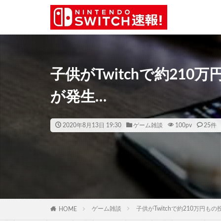
子供がTwitchで約21
が発生…
2020年8月13日 19:30
ゲーム雑談
100
pv
25件
ゲーム雑談
子供がTwitchで約210万円
HOME