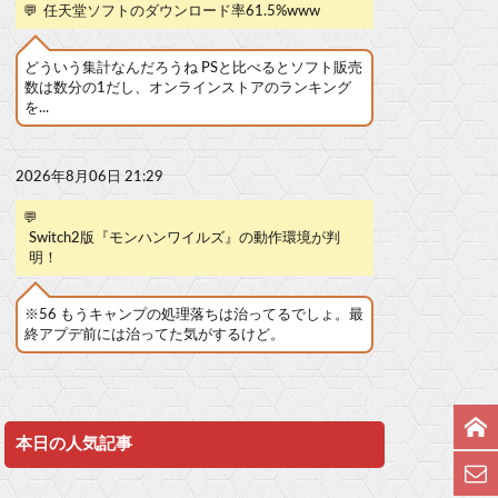
💬
任天堂ソフトのダウンロード率61.5%www
どういう集計なんだろうね PSと比べるとソフト販売
数は数分の1だし、オンラインストアのランキング
を...
2026年8月06日 21:29
💬
Switch2版『モンハンワイルズ』の動作環境が判
明！
※56 もうキャンプの処理落ちは治ってるでしょ。最
終アプデ前には治ってた気がするけど。
本日の人気記事