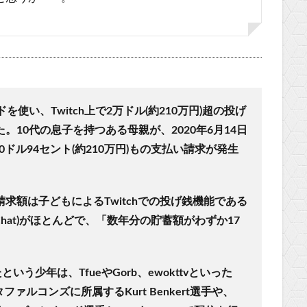
使い、Twitch上で2万ドル(約210万円)超の投げ
10代の息子を持つある母親が、2020年6月14日
0ドル94セント(約210万円)もの支払い請求が発生
求額は子どもによるTwitchでの投げ銭機能である
r Chat)がほとんどで、「数年分の貯蓄額がわずか17
たという少年は、
Tfue
や
Gorb
、
ewokttv
といった
ンタファルコンズに所属する
Kurt Benkert
選手や、