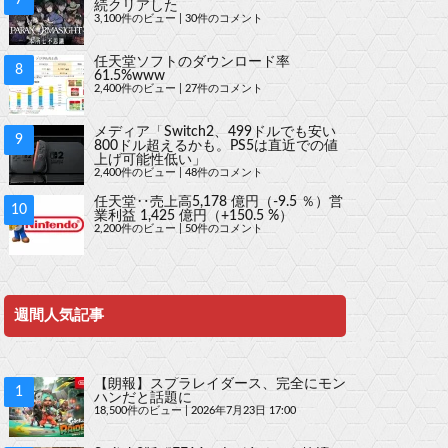
続クリアした
3,100件のビュー
|
30件のコメント
任天堂ソフトのダウンロード率
61.5%www
2,400件のビュー
|
27件のコメント
メディア「Switch2、499ドルでも安い
800ドル超えるかも。PS5は直近での値
上げ可能性低い」
2,400件のビュー
|
48件のコメント
任天堂‥売上高5,178 億円（-9.5 ％）営
業利益 1,425 億円（+150.5 %）
2,200件のビュー
|
50件のコメント
週間人気記事
【朗報】スプラレイダース、完全にモン
ハンだと話題に
18,500件のビュー
|
2026年7月23日 17:00