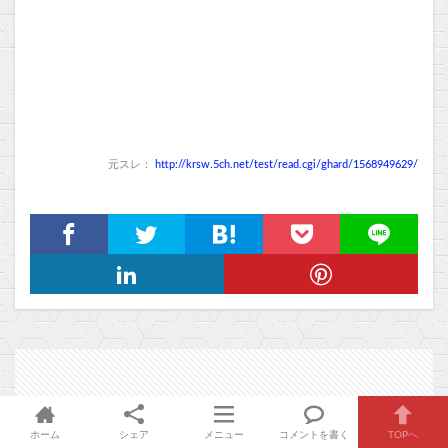
元スレ：
http://krsw.5ch.net/test/read.cgi/ghard/1568949629/
ホーム
シェア
メニュー
コメントを書く
TOPへ