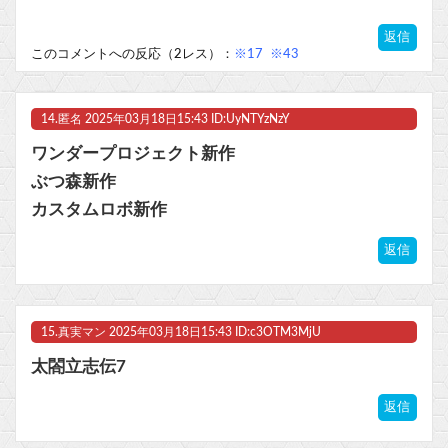
返信
このコメントへの反応（2レス）：
※17
※43
14.
匿名
2025年03月18日15:43 ID:UyNTYzNzY
ワンダープロジェクト新作
ぶつ森新作
カスタムロボ新作
返信
15.
真実マン
2025年03月18日15:43 ID:c3OTM3MjU
太閤立志伝7
返信