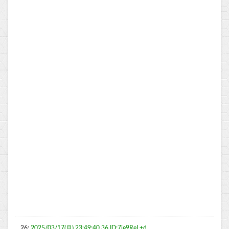
26:
2025/03/17(月) 23:49:40.36 ID:7je9ReL+d