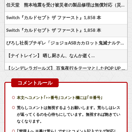
任天堂 熊本地震を受け被災者の製品修理は無償対応（災害救助法適用地域） 義援金5000万円寄付
Switch『カルドセプト ザ ファースト』1,858 本
Switch『カルドセプト ザ ファースト』1,858 本
ぴろし社長ブチギレ「ジョジョASBカカロット鬼滅ナルティメット作ったのにジャンブ公式にブロックされたんだが⁉」
【ナイトレイン】 晒し厨さん、なんか逝く…
【シンデレラガールズ】 百鬼夜行をテーマとしたPOP UP SHOPが東京・大阪にて開催
【悲報】 マーベラス、無事テンセントに捨てられて終わる
【朗報】秋葉原で8月8日に「で8千〜9千円相当のゲーミングデバイス1,000台無料で配ります」とゲーミングPCショップが告知！ お前ら急げ！！！
本文へコメント｢>>番号｣コメント欄には｢※番号｣
【機動戦士ガンダム】アムロ「俺は前から、シャアのパートナーには包容力のある女性が良いと思ってました」
荒らしコメントは無視するようお願いします。荒らしはレス
が返ってくるのを心待ちにしています。無視すれば飽きてい
【艦これ】E4とE5はどっちの方が難しい？ E5甲はウイニングランって聞いたんだけど
なくなります。
｢管理人へ ※番は荒らしです｣とコメント記入でスグ対応し
【艦これ】煙幕してんのに大暴れしすぎちゃうか？