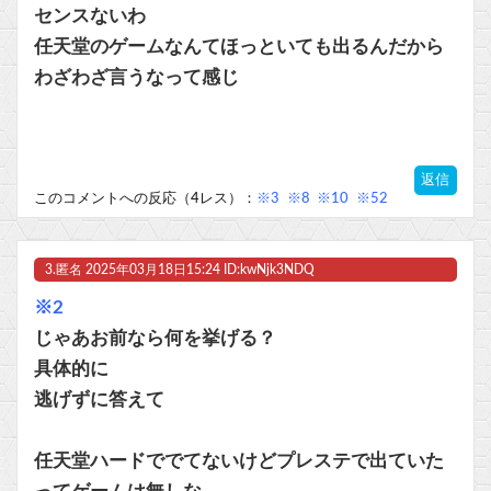
センスないわ
ビットコイン再び1600万円へ。ドル円は147円に
任天堂のゲームなんてほっといても出るんだから
わざわざ言うなって感じ
Powered by livedoor 相互RSS
返信
このコメントへの反応（4レス）：
※3
※8
※10
※52
3.
匿名
2025年03月18日15:24 ID:kwNjk3NDQ
※2
じゃあお前なら何を挙げる？
具体的に
逃げずに答えて
任天堂ハードででてないけどプレステで出ていた