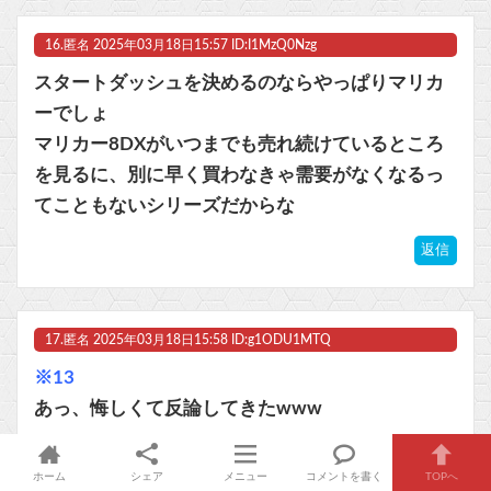
16.
匿名
2025年03月18日15:57 ID:I1MzQ0Nzg
スタートダッシュを決めるのならやっぱりマリカ
ーでしょ
マリカー8DXがいつまでも売れ続けているところ
を見るに、別に早く買わなきゃ需要がなくなるっ
てこともないシリーズだからな
返信
17.
匿名
2025年03月18日15:58 ID:g1ODU1MTQ
※13
あっ、悔しくて反論してきたwww
返信
ホーム
シェア
メニュー
コメントを書く
TOPへ