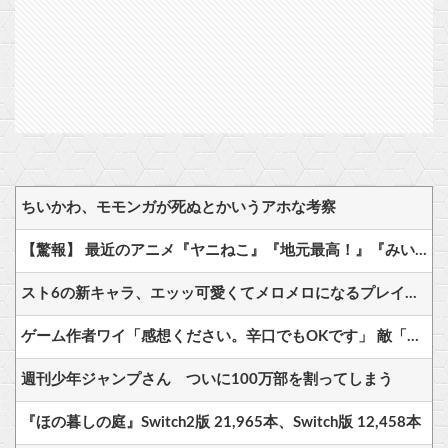
ちいかわ、モモンガが死ぬとかいうアホな考察
【驚報】 最近のアニメ『ヤニねこ』『地元最高！』『みいちゃんと山田さん』『ドカ食いダイスキ！ もちづきさん』
スト6の新キャラ、エッッ可愛くてメロメロになるプレイヤーが続出ｗｗ
ゲーム作者ワイ「感想ください。辛口でもOKです」 敵「あれがだめ。これがだめ」
週刊少年ジャンプさん ついに100万部を割ってしまう
『ほの暮しの庭』Switch2版 21,965本、Switch版 12,458本