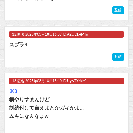
返信
12.
匿名
2025年03月18日15:39 ID:A2ODk4MTg
スプラ4
返信
13.
匿名
2025年03月18日15:40 ID:UyNTYzNzY
※3
横やりすまんけど
制約付けて言えよとかガキかよ…
ムキになんなよw