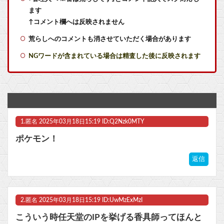
ます
【艦これ】バニ黒潮親潮 他
↑コメント欄へは反映されません
荒らしへのコメントも消させていただく場合があります
【艦これ】デイス 他
NGワードが含まれている場合は精査した後に反映されます
【艦これ】オオヤマトウサギ 他
【知ってた】『ヤニねこ』、BPOで問題視されるwww他
【悲報】「Beast of Reincarnation」、ユーザースコア6.5...
1.
匿名
2025年03月18日15:19 ID:Q2Nzk0MTY
【にじさんじ】早乙女ベリー、How tall are you?🍰💭
ポケモン！
【速報】ホロライブのVtuber、劇場版メイドインアビスの主題歌決定wwwwwwwwww他
返信
任天堂「今期中にSwitch2ソフトを6000万本売る（現在946万本達成）」
【ラブライブ！】瑠璃乃とみおんのメスガキ対決【蓮ノ空】他
2.
匿名
2025年03月18日15:19 ID:UwMzExMzI
マスク 十兆円を失う‥投資家「アメリカ党？バカかコイツw」
こういう時任天堂のIPを挙げる香具師ってほんと