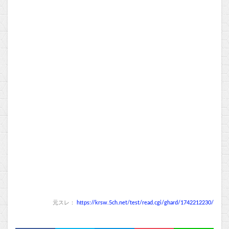
元スレ：
https://krsw.5ch.net/test/read.cgi/ghard/1742212230/