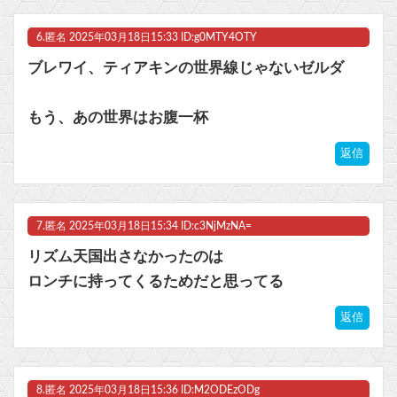
6.
匿名
2025年03月18日15:33 ID:g0MTY4OTY
ブレワイ、ティアキンの世界線じゃないゼルダ
もう、あの世界はお腹一杯
返信
7.
匿名
2025年03月18日15:34 ID:c3NjMzNA=
リズム天国出さなかったのは
ロンチに持ってくるためだと思ってる
返信
8.
匿名
2025年03月18日15:36 ID:M2ODEzODg