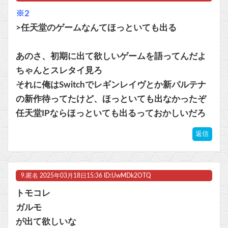
※2
>任天堂のゲームなんてほっといても出る
あのさ、初期に出て欲しいゲームを語ってんだよ
ちゃんとスレタイ見ろ
それに俺はSwitchでレギンレイヴとか新パルテナ
の新作待ってたけど、ほっといても出なかったぞ
任天堂IPならほっといても出るっておかしいだろ
返信
9.
匿名
2025年03月18日15:36 ID:UwMDk2OTQ
トモコレ
ガルモ
が出て欲しいな