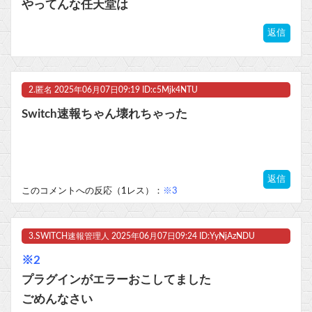
やってんな任天堂は
【ワンピース 1190話感想】ニカルフィ、ギャバンに「調子に乗るな！」と説教される！！
返信
【モン娘TD】らんちきが本当に久しぶりに来る！！！
※ロボットアニメやSF作品における「帽子」といえば？他
2.
匿名
2025年06月07日09:19 ID:c5Mjk4NTU
マスク 十兆円を失う‥投資家「アメリカ党？バカかコイツw」
Switch速報ちゃん壊れちゃった
ビットコイン再び1600万円へ。ドル円は147円に
返信
このコメントへの反応（1レス）：
※3
Powered by livedoor 相互RSS
3.
SWITCH速報管理人
2025年06月07日09:24 ID:YyNjAzNDU
※2
プラグインがエラーおこしてました
ごめんなさい