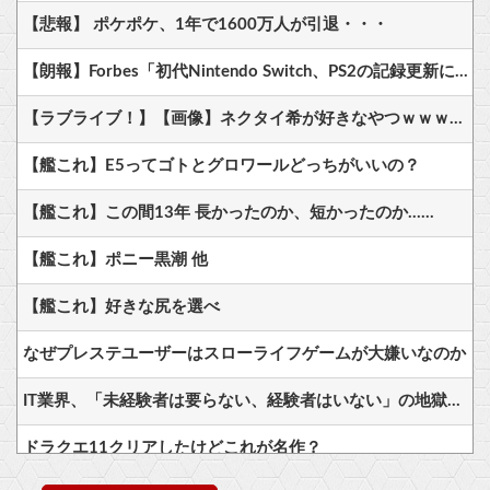
【悲報】 ポケポケ、1年で1600万人が引退・・・
【朗報】Forbes「初代Nintendo Switch、PS2の記録更新に王手 世界一まで残り150万台」
【ラブライブ！】【画像】ネクタイ希が好きなやつｗｗｗｗｗｗｗｗｗ【μ's】他
【艦これ】E5ってゴトとグロワールどっちがいいの？
【艦これ】この間13年 長かったのか、短かったのか……
【艦これ】ポニー黒潮 他
【艦これ】好きな尻を選べ
なぜプレステユーザーはスローライフゲームが大嫌いなのか
IT業界、「未経験者は要らない、経験者はいない」の地獄絵図にwww
ドラクエ11クリアしたけどこれが名作？