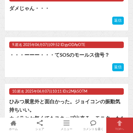
ダメじゃん・・・
返信
9.
匿名
2025年06月07日09:52 ID:gyODAyOTE
・・・ーーー・・・てSOSのモールス信号？
返信
10.
匿名
2025年06月07日10:11 ID:c2Mjk5OTM
ひみつ展意外と面白かった。ジョイコンの振動気
持ちいい。
カメラとか無くてもスキップ出来る。モニターも4
K必要って言われたけどWQHDで出来たよ。
ホーム
シェア
メニュー
コメントを書く
TOPへ