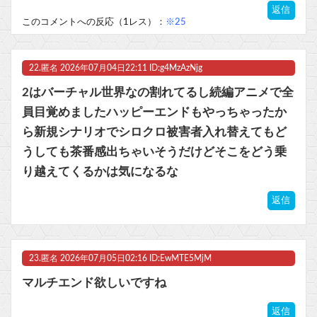
返信
このコメントへの反応（1レス）：
※25
22.
匿名
2026年07月04日22:11 ID:g4MzAzNjg
2はバーチャル世界なの割れてるし続編アニメで全
員目覚めましたハッピーエンドもやっちゃったか
ら新規シナリオでシロクロ被害者入れ替えてもど
うしても茶番感出ちゃいそうだけどそこをどう乗
り越えてくるかは気になるな
返信
23.
匿名
2026年07月05日02:16 ID:EwMTE5MjM
マルチエンド欲しいですね
返信