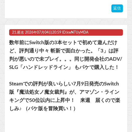
返信
21.
匿名
2026年07月04日20:59 ID:kwNTUyMDA
数年前にSwitch版の3本セットで初めて遊んだけ
ど、評判通り中々 斬新で面白かった。「3」は評
判が悪いので未プレイ。。。同じ開発会社のADV/
SLG「ハンドレッドライン」 もパケで購入した！
Steamでの評判が良いらしい7月9日発売のSwitch
版『魔法処女ノ魔女裁判』が、アマゾン・ライン
キングで50位以内に上昇中！ 来週 届くので楽
しみ♪ （パケ版を冒険買い！）