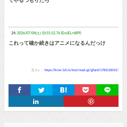
てやるつもりだろ
24:
2026/07/04(土) 10:55:52.76 ID:vJEL+tXP0
これって確か続きはアニメになるんだっけ
元スレ：
https://krsw.5ch.io/test/read.cgi/ghard/1783118531/