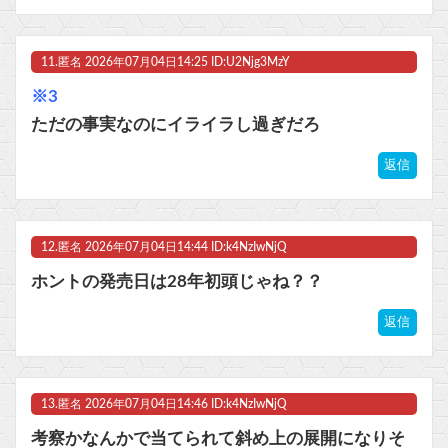
11.
匿名
2026年07月04日14:25 ID:U2Njg3MzY
※3
ただの事実なのにイライラし過ぎだろ
返信
12.
匿名
2026年07月04日14:44 ID:k4NzIwNjQ
ホントの発売日は28年初頭じゃね？？
返信
13.
匿名
2026年07月04日14:46 ID:k4NzIwNjQ
考察かなんかで当てられて斜め上の展開になりそ