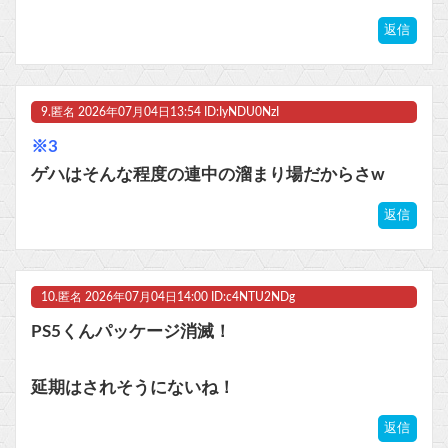
返信
9.
匿名
2026年07月04日13:54 ID:IyNDU0NzI
※3
ゲハはそんな程度の連中の溜まり場だからさw
返信
10.
匿名
2026年07月04日14:00 ID:c4NTU2NDg
PS5くんパッケージ消滅！
延期はされそうにないね！
返信