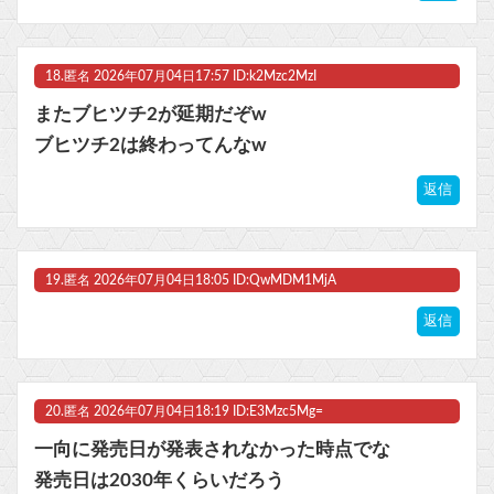
18.
匿名
2026年07月04日17:57 ID:k2Mzc2MzI
またブヒツチ2が延期だぞw
ブヒツチ2は終わってんなw
返信
19.
匿名
2026年07月04日18:05 ID:QwMDM1MjA
返信
20.
匿名
2026年07月04日18:19 ID:E3Mzc5Mg=
一向に発売日が発表されなかった時点でな
発売日は2030年くらいだろう