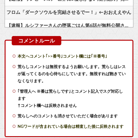
フロム「ダークソウルを完結させるでー！」←おおええやん
【速報】ルシファーさんの堕落ごはん第6話が無料公開された件
ゲームで飽きるほど聞いた『ボイス』といえば
RPGの敵キャラの「毒無効」「混乱無効」みたいなのって冷静に考えるとおかしいよな
本文へコメント｢>>番号｣コメント欄には｢※番号｣
【艦これ】デイス 他
荒らしコメントは無視するようお願いします。荒らしはレス
が返ってくるのを心待ちにしています。無視すれば飽きてい
【艦これ】オオヤマトウサギ 他
なくなります。
｢管理人へ ※番は荒らしです｣とコメント記入でスグ対応し
【艦これ】けーかいじん 他
ます
【艦これ】水着川内さん 他
↑コメント欄へは反映されません
荒らしへのコメントも消させていただく場合があります
【艦これ】そもそも深海ってなんか悪いことしたの
NGワードが含まれている場合は精査した後に反映されます
【ウマ娘】ライトハロー × 島風衣装とかいう凶悪すぎる組み合わせｗｗｗ「大変なことに…」