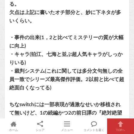
る。
欠点は上記に書いたオチ部分と、妙に下ネタが多
いくらい。
・事件の出来(1，2と比べてミステリーの質が大幅
に向上)
・キャラ(狛江、七海と並ぶ超人気キャラがしっか
りいる)
・裁判システム(これに関しては多分文句無しの全
員一致でシリーズ最高傑作評価。2以前と比べて超
絶面白くなってる)
ちなswitchには一部表現が過激なせいか移植され
て無いけど、1の続編かつ2の前日譚の『絶対絶望
少女』ってゲームもあるよ。それと本当のシリー
ズ完結編である3はアニメの方の3。
ホーム
シェア
メニュー
コメントを書く
TOPへ