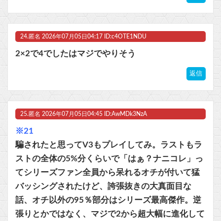
24.
匿名
2026年07月05日04:17 ID:c4OTE1NDU
2×2で4でしたはマジでやりそう
返信
25.
匿名
2026年07月05日04:45 ID:AwMDk3NzA
※21
騙されたと思ってV3もプレイしてみ。ラストもラ
ストの全体の5%分くらいで「はぁ？ナニコレ」っ
てシリーズファン全員から呆れるオチが付いて猛
バッシングされたけど、誇張抜きの大真面目な
話、オチ以外の95％部分はシリーズ最高傑作。逆
張りとかではなく、マジで2から超大幅に進化して