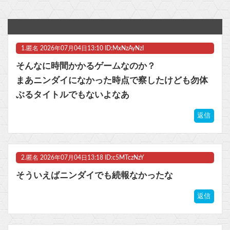
『ゼノブレイド ディフィニティブエディション Nintendo Switch 2 Edition』3,713 本
【ラブライブ！】ハマダ歌謡祭に降幡愛さんが出演他
1.
匿名
2026年07月04日13:10 ID:MxNzAyNzI
【トミカ ジョブレイバー】「ライジングポリスブレイバーZERO デカライドアーマー 黒バイDXセット」【本日発売】他
そんなに時間かかるゲームなのか？
【ラブライブ！】「Link！Like！ラブライブ！」運営チームです。【蓮ノ空】他
まあニンダイになかった時点で察したけども勿体
ぶるタイトルでもないよなあ
ニンテンドーダイレクトってやる意味あるの？
返信
マスク 十兆円を失う‥投資家「アメリカ党？バカかコイツw」
ビットコイン再び1600万円へ。ドル円は147円に
2.
匿名
2026年07月04日13:18 ID:c5MTczNzY
そういえばニンダイでも続報なかったな
返信
Powered by livedoor 相互RSS