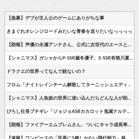
【急募】デブが主人公のゲームにありがちな事
きまぐれオレンジロードみたいな青春を送りたいなっっっっ
【朗報】声優の永瀬アンナさん、公式に次世代のエースとして認められる
【シャニマス】ガシャからP-SSR黛冬優子、S-SSR有栖川夏葉が登場！イベントS-SR福丸小糸！
ドラクエの世界ってなんで銃ないの？
フロム「ナイトレインチーム解散してターニッシュエディション完成させました」←これｗｗｗｗ
【シャニマス】人魚姫の世界に迷い込んだらどんな人が助けてくれたか、をアイドルの誕生日で見たら
ぴろし社長ブチギレ「ジョジョASBカカロット鬼滅ナルティメット作ったのにジャンブ公式にブロックされたんだが⁉」
【朗報】ファイアーエムブレムさん、ついにキャラ成長率がゲーム内で見れるようになる
【速報】ワンピースの「世界に5種しかない飛行能力」発言の謎が解けるWWW