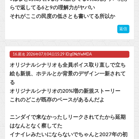
らで返してる6と9の理解力がヤバい
それがここの民度の低さとも書いてる所以か
返信
16.
匿名
2026年07月04日15:29 ID:g0NzYwMDA
オリジナルシナリオも全員ボイス取り直しで立ち
絵も新規、ホテルとか背景のデザイン一新されて
る
オリジナルシナリオの20%増の新規ストーリー
これのどこが既存のベースがあるんだよ
ニンダイで来なかったしリークされてたから延期
はなんとなく察してた
イナイレみたいにならないでちゃんと2027年の初