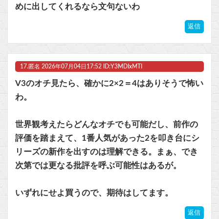
めに出してくれるなら文句ないわ
返信
17.
匿名
2026年07月04日17:52 ID:Y3MDIxMTI
V3のオチ見たら、確かに2×2＝4はありそうで怖い
わ。
世界観考えたらどんなオチでも可能だし、前作の
評価を踏まえて、1番人気があった2を叩き台にシ
リーズの新作を出すのは理解できる。まぁ、でき
次第では更なる批評を呼ぶ可能性はあるが。
いずれにせよ買うので、期待はしてます。
返信