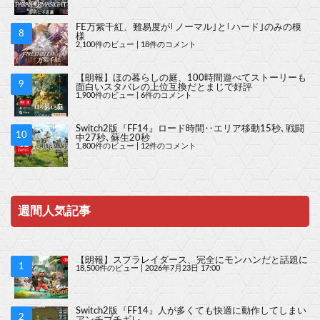
FE万紫千紅、難易度が｢ノーマル｣と｢ハード｣のみの模
様
2,100件のビュー
|
18件のコメント
【朗報】ほの暮らしの庭、100時間遊べてストーリーも
面白いスタバレの上位互換だとまじで好評
1,900件のビュー
|
6件のコメント
Switch2版『FF14』ロード時間‥エリア移動15秒､戦闘
中27秒､蘇生20秒
1,800件のビュー
|
12件のコメント
週間人気記事
【朗報】スプラレイダース、完全にモンハンだと話題に
18,500件のビュー
|
2026年7月23日 17:00
Switch2版『FF14』人が多くても快適に動作してしまい
アンチブチギレ