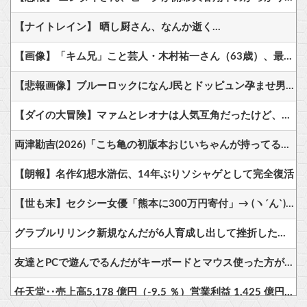
【ナイトレイン】 晒し厨さん、なんか逝く…
【画像】「キム兄」こと芸人・木村祐一さん（63歳）、最新の松本人志さんとのツーショットが完全に別人だとネット騒然！ 「マジで誰かわからん」「激ヤセしてイケおじに」
【悲報画像】ブルーロックになんJ民とドッピュン孕ませ男登場www
【ダイの大冒険】マァムとレオナは人気互角だったけど、どっち派？
両津勘吉(2026)「こち亀の初版本おじいちゃんが持ってるかもしれないよ！内容は変わらないからね！」
【朗報】名作幻想水滸伝、14年ぶりソシャゲとして完全復活
【世も末】セクシー女優「熊本に300万円寄付」→ (ヽ´ん`)「汚い金でもありがとう」
グラブルリリンク新規なんだが6人育成し出して挫折した、これ全キャラ育成するのにどんだけかかるの？
友達とPCで遊んでるんだがキーボードとマウス使った方がいいゲームでも頑なにパッド使いたがる
任天堂‥売上高5,178 億円（-9.5 ％）営業利益 1,425 億円（+150.5 %）