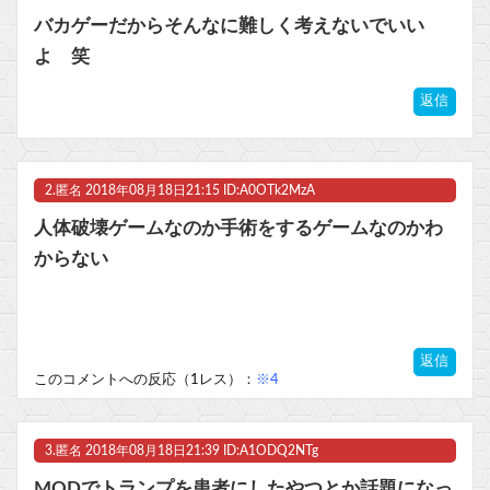
【ラブライブ！】虹ヶ咲のコラボ目当てに30分歩いてミニストップ行った結果他
バカゲーだからそんなに難しく考えないでいい
【命題】『FF6リメイク』を絶対に大ヒットさせるために、付け加えるべき要素
よ 笑
【VTuber】Google Play初のトーク番組「選抜！推しナイン発表会」発表へ！8名が推しキャラクターの魅力を語り合う【8/6(木)18:00】
返信
【艦これ＆一般】ふるさと納税は熊本に全ツッパするでち！
2.
匿名
2018年08月18日21:15 ID:A0OTk2MzA
マスク 十兆円を失う‥投資家「アメリカ党？バカかコイツw」
人体破壊ゲームなのか手術をするゲームなのかわ
ビットコイン再び1600万円へ。ドル円は147円に
からない
Powered by livedoor 相互RSS
返信
このコメントへの反応（1レス）：
※4
3.
匿名
2018年08月18日21:39 ID:A1ODQ2NTg
MODでトランプを患者にしたやつとか話題になっ