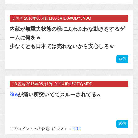
9.
匿名
2018年08月19日00:54 ID:A0ODY3NDQ
内蔵が無重力状態の様にふわふわな動きをするゲ
ームに何をｗ
少なくとも日本では売れないから安心しろｗ
返信
10.
匿名
2018年08月19日01:13 ID:k5ODYyMDE
※6
が痛い所突いててスルーされてるw
返信
このコメントへの反応（1レス）：
※12