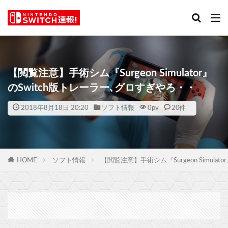
【閲覧注意】手術シム『Surgeon Simulator』
のSwitch版トレーラー､グロすぎやろ・・
2018年8月18日 20:20
ソフト情報
0
pv
20件
HOME
ソフト情報
【閲覧注意】手術シム『Surgeon Simula