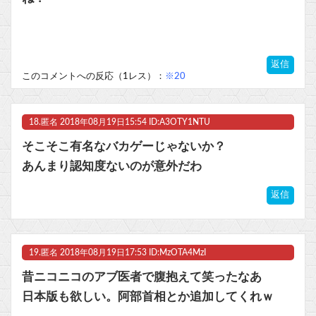
返信
このコメントへの反応（1レス）：
※20
18.
匿名
2018年08月19日15:54 ID:A3OTY1NTU
そこそこ有名なバカゲーじゃないか？
あんまり認知度ないのが意外だわ
返信
19.
匿名
2018年08月19日17:53 ID:MzOTA4MzI
昔ニコニコのアブ医者で腹抱えて笑ったなあ
日本版も欲しい。阿部首相とか追加してくれｗ