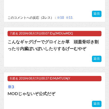
返信
このコメントへの反応（2レス）：
※10
※11
7.
匿名
2018年08月19日00:07 ID:g3MDUwMDQ
こんなギャグげーでグロイとか草 頭蓋骨叩き割
ったり内臓ぽいぽいしたりするげーむやぞ
返信
8.
匿名
2018年08月19日00:37 ID:MzMTU5NjY
※3
MODじゃないぞ公式だぞ
返信