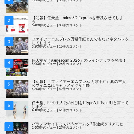
9,000件のビュー
|
55件のコメント
【朗報】任天堂、microSD Expressを普及させてしま
う…
6,400件のビュー
|
33件のコメント
ファイアーエムブレム万紫千紅とんでもないネタバレを
してしまう…
5,200件のビュー
|
16件のコメント
任天堂が「gamescom 2026」のラインナップを発表！
5,000件のビュー
|
26件のコメント
【朗報】『ファイアーエムブレム 万紫千紅』真の主人
公マイユニはキャラメイクが可能
4,800件のビュー
|
49件のコメント
任天堂、FEの主人公の性別を｢TypeA｣｢TypeB｣と言って
しまう…
4,100件のビュー
|
61件のコメント
パラノマサイトっていうゲームを2作連続クリアした
2,600件のビュー
|
27件のコメント