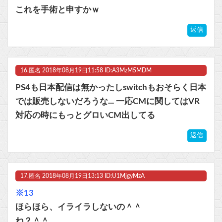
これを手術と申すかｗ
返信
16.
匿名
2018年08月19日11:58 ID:A3MzM5MDM
PS4も日本配信は無かったしswitchもおそらく日本
では販売しないだろうな... 一応CMに関してはVR
対応の時にもっとグロいCM出してる
返信
17.
匿名
2018年08月19日13:13 ID:U1MjgyMzA
※13
ほらほら、イライラしないの＾＾
ね？＾＾