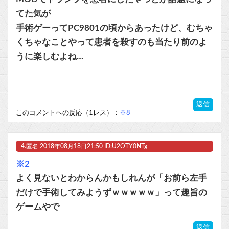
てた気が
手術ゲーってPC9801の頃からあったけど、むちゃ
くちゃなことやって患者を殺すのも当たり前のよ
うに楽しむよね…
返信
このコメントへの反応（1レス）：
※8
4.
匿名
2018年08月18日21:50 ID:U2OTY0NTg
※2
よく見ないとわからんかもしれんが「お前ら左手
だけで手術してみようずｗｗｗｗｗ」って趣旨の
ゲームやで
返信