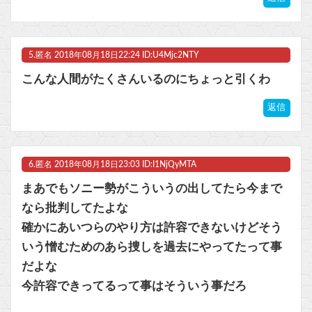
5.
匿名
2018年08月18日22:24 ID:U4Mjc2NTY
こんな人間がたくさんいるのにちょっと引くわ
返信
6.
匿名
2018年08月18日23:03 ID:I1NjQyMTA
まあでもソニー勢がこういうの出してたら今まで
なら批判してたよな
確かにあいつらのやり方は許容できないけどそう
いう憎むためのあら捜しを過去にやってたって事
だよな
今許容できってるって事はそういう事だろ