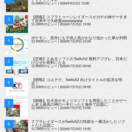
15,400件のビュー
|
2026年8月2日 13:00
【朗報】スプラトゥーンレイダースがガチの神ゲーすぎ
て世界中で大絶賛wwwwwww
15,200件のビュー
|
2026年7月25日 19:00
ポケモン、意外にも子供人気がかなり低かった事が判明
13,900件のビュー
|
2026年7月29日 21:00
【悲報】とあるソフトの Switch2 無料アプグレ、日本だ
けなぜか有料になる
12,800件のビュー
|
2026年7月20日 09:00
【朗報】コエテク、Switch2 向けタイトルの拡充を明
言！
12,500件のビュー
|
2026年7月31日 09:00
【朗報】任天堂がモノリスソフトを買収したことがゲー
ム史上最高の神の一手だったと海外で話題に
12,200件のビュー
|
2026年7月27日 13:00
スプラレイダースがSwitch2の性能を一番活かしたソフ
トだと話題に
11,700件のビュー
|
2026年7月24日 15:00