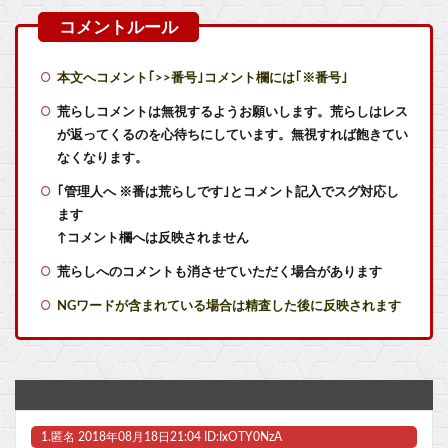
【にじさんじ】りかしぃ悲鳴が迫真すぎる
【画像】ポリコレ卒業のカプコン、スト6に可愛すぎるフィリピン人キャラ実装！
本文へコメント｢>>番号｣コメント欄には｢※番号｣
【艦これ】ジャージ鹿島 他
荒らしコメントは無視するようお願いします。荒らしはレス
が返ってくるのを心待ちにしています。無視すれば飽きてい
【艦これ】E5クリアした人に聞きたいんだけど基地航空の熟練度どうしてた？
なくなります。
｢管理人へ ※番は荒らしです｣とコメント記入でスグ対応し
【艦これ】差し入れゴトさん 他
ます
【ポリコレ】任天堂、FEの主人公の性別を「TypeA」「TypeB」と言ってしまう…
↑コメント欄へは反映されません
荒らしへのコメントも消させていただく場合があります
【艦これ】今から提督に着任するなら皆吹雪初期艦なんだろうか
NGワードが含まれている場合は精査した後に反映されます
【悲報】ヤニねこ、BPOで問題視されるwwwwwwwwwwwwwwwwwwwwwwww他
令和版両津勘吉の声優、マジで予想つかないｗｗｗｗ他
X民「もちづきさんはアニメ化で良かった。これが実写なら演者に暴食させるとかコンプラ違反」⇒ 某ドラマを思い出す人が続出ｗｗｗ
1.
匿名
2018年08月18日21:04 ID:IxOTY0NzA