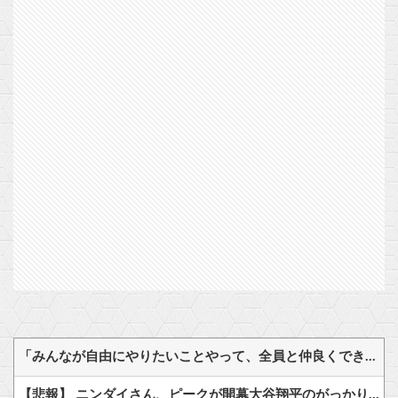
「みんなが自由にやりたいことやって、全員と仲良くできる。そんな世界を作るために、これからも頑張るよ！」オーガスト・あいミス『ヴァレリア』の深憶聖装『宿業に叛する吸血女帝』
【悲報】 ニンダイさん、ピークが開幕大谷翔平のがっかりダイレクトだったと言われてしまう