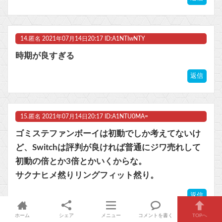
14.
匿名
2021年07月14日20:17 ID:A1NTIwNTY
時期が良すぎる
返信
15.
匿名
2021年07月14日20:17 ID:A1NTU0MA=
ゴミステファンボーイは初動でしか考えてないけ
ど、Switchは評判が良ければ普通にジワ売れして
初動の倍とか3倍とかいくからな。
サクナヒメ然りリングフィット然り。
返信
ホーム
シェア
メニュー
コメントを書く
TOPへ