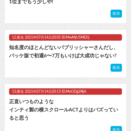
1位までもう少しや!
返信
12.
匿名
2021年07月14日20:05 ID:MwMjU5MDQ
知名度のほとんどないパブリッシャーさんだし、
パッケ版で初週6〜7万もいけば大成功じゃない?
返信
13.
匿名
2021年07月14日20:13 ID:MxODg2NjA
正直いつものような
インティ製の横スクロールACTよりはバズってい
ると思う
返信