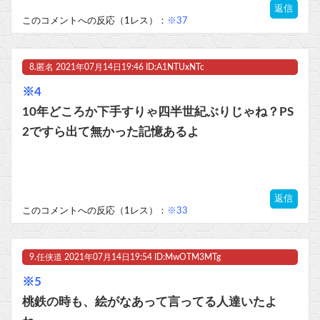
返信
このコメントへの反応（1レス）：
※37
8.
匿名
2021年07月14日19:46 ID:A1NTUxNTc
※4
10年どころか下手すりゃ四半世紀ぶりじゃね？PS
2ですら出て無かった記憶あるよ
返信
このコメントへの反応（1レス）：
※33
9.
任侠道
2021年07月14日19:54 ID:MwOTM3MTg
※5
桃鉄の時も、絵がなあって言ってる人達いたよ