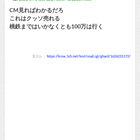
CM見ればわかるだろ
これはクッソ売れる
桃鉄まではいかなくとも100万は行く
元スレ：
https://krsw.5ch.net/test/read.cgi/ghard/1626231172/