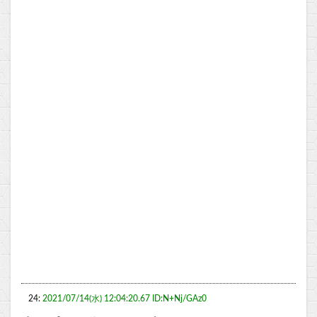
24:
2021/07/14(水) 12:04:20.67 ID:N+Nj/GAz0