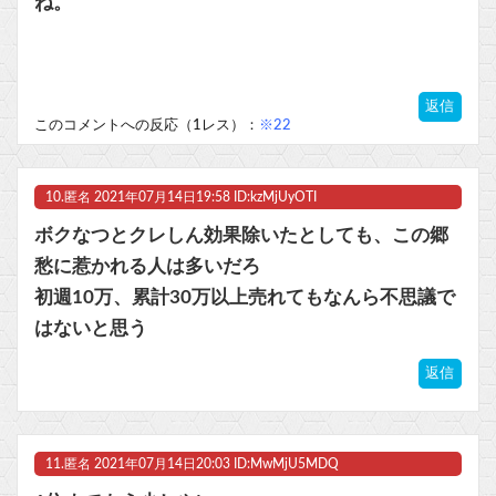
ね。
返信
このコメントへの反応（1レス）：
※22
10.
匿名
2021年07月14日19:58 ID:kzMjUyOTI
ボクなつとクレしん効果除いたとしても、この郷
愁に惹かれる人は多いだろ
初週10万、累計30万以上売れてもなんら不思議で
はないと思う
返信
11.
匿名
2021年07月14日20:03 ID:MwMjU5MDQ