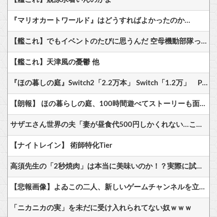
『マリオカートワールド』はどうすればよかったのか…
【艦これ】でもイベントのたびに思うんだ 空母機動部隊ってクソだわ！
【艦これ】天津風の憂鬱 他
『ほの暮しの庭』Switch2「2.2万本」 Switch「1.2万」 PS5「集計不能????」←？？？
【朗報】 ほの暮らしの庭、100時間遊べてストーリーも面白いスタバレの上位互換だとまじで好評
サザエさん世界の夫「妻が昼食代500円しかくれない…この弁当屋、500円で売っている！その上店員さんも美人だ！毎日行こう！」
【ナイトレイン】 術師特化Tier
高須先生の「2秒焼肉」は本当に美味いのか！？実際に試した結果
【悲報画像】よゐこの二人、新しいゲームチャンネルを立ち上げるwwww
「ニカニカの実」を未だに受け入れられてない奴ｗｗｗ