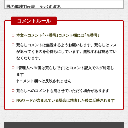
男の趣味Tier表、ヤバすぎる
ガンダムSEEDはなぜここまでの人気シリーズとなったのか
海原雄山にどん兵衛食わせたら言いそうなこと
本文へコメント｢>>番号｣コメント欄には｢※番号｣
ポケットモンスター ジ・オリジンがTVerで配信中！メガリザードンXが初お披露目された作品
荒らしコメントは無視するようお願いします。荒らしはレス
が返ってくるのを心待ちにしています。無視すれば飽きてい
【必見】破界の星墓 全15クエストのガチパまとめが公開
なくなります。
｢管理人へ ※番は荒らしです｣とコメント記入でスグ対応し
【悲報】「オルクセン王国史」作者、激白ｗｗｗｗｗｗｗｗ
ます
【画像】宮下愛(16歳・Gカップ)【ラブライブ！虹ヶ咲】
↑コメント欄へは反映されません
荒らしへのコメントも消させていただく場合があります
【急募】時間潰せるゲーム
NGワードが含まれている場合は精査した後に反映されます
【激安速報】ダイヤモンドの功罪、リアル、ひゃくえむ。などがKindle実質半額になるセール、本日8/9終了！ついに完結、新テニスの王子様などのスポーツ漫画が対象！他
【動画】aespaが「ｽｼﾛｰｽｼﾛｰｽｼﾛｰｽｼﾛｰ」にしか聞こえないｗｗｗｗ