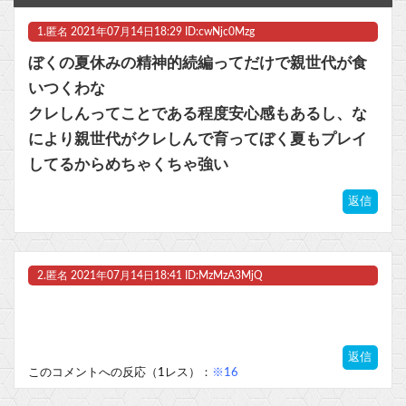
【にじ甲2026】Winners準決勝第2試合：朝晴 - ロイヤルナイツ！ロイヤルナイツうおおおおおおおおおおお
1.
匿名
2021年07月14日18:29 ID:cwNjc0Mzg
【ラブライブ！】ちゅーとりえらいぶのブレードの電池なんだけど他
ぼくの夏休みの精神的続編ってだけで親世代が食
『ドラクエ9 リメイク』←これDQ12発売前後に出ると思う？
いつくわな
クレしんってことである程度安心感もあるし、な
【FF14】IDのまとめ進行、DPSの理解不足が問題に？「4人全員で成り立たせるもの」
により親世代がクレしんで育ってぼく夏もプレイ
お前らが使ってみたい武器他
してるからめちゃくちゃ強い
マスク 十兆円を失う‥投資家「アメリカ党？バカかコイツw」
返信
ビットコイン再び1600万円へ。ドル円は147円に
2.
匿名
2021年07月14日18:41 ID:MzMzA3MjQ
Powered by livedoor 相互RSS
返信
このコメントへの反応（1レス）：
※16