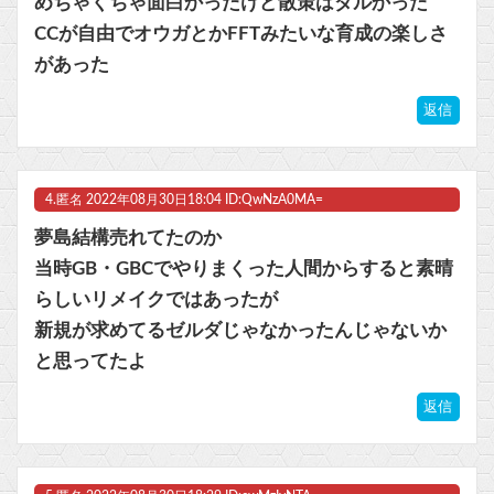
めちゃくちゃ面白かったけど散策はダルかった
CCが自由でオウガとかFFTみたいな育成の楽しさ
があった
返信
4.
匿名
2022年08月30日18:04 ID:QwNzA0MA=
夢島結構売れてたのか
当時GB・GBCでやりまくった人間からすると素晴
らしいリメイクではあったが
新規が求めてるゼルダじゃなかったんじゃないか
と思ってたよ
返信