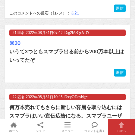
返信
このコメントへの反応（1レス）：
※21
21.
匿名
2022年08月31日09:42 ID:g2MzQxNDY
※20
いうて3つともスマブラ出る前から200万本以上は
いってたぞ
返信
22.
匿名
2022年08月31日10:45 ID:cyODcyNg=
何万本売れてもさらに新しい客層を取り込むには
スマブラはいい宣伝広告になる。スマブラユーザ
ーはSwitch持ってる前提だから広告として優秀マ
ホーム
シェア
メニュー
コメントを書く
TOPへ
ーケティング。