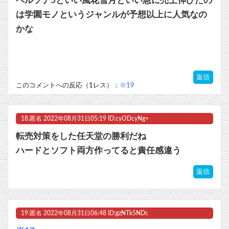
ペルソナ5といい風花雪月といい急に売上伸びたの
は学園モノというジャンルが予想以上に人気なの
かな
返信
このコメントへの反応（1レス）：
※19
18.
匿名
2022年08月31日05:19 ID:cyODcyNg=
転売対策をした任天堂の勝利だね
ハードとソフト両方作ってると責任感違う
返信
19.
匿名
2022年08月31日06:48 ID:gzNTk5NDc