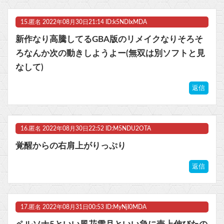
15.
匿名
2022年08月30日21:14 ID:k5NDIxMDA
新作なり高騰してるGBA版のリメイクなりそろそ
ろなんか次の動きしようよー(無双は別ソフトと見
なして)
返信
16.
匿名
2022年08月30日22:52 ID:M5NDU2OTA
覚醒からの右肩上がりっぷり
返信
17.
匿名
2022年08月31日00:53 ID:MyNjI0MDA