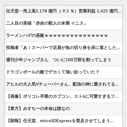
任天堂‥売上高5,178 億円（-9.5 ％）営業利益 1,425 億円（+150.5 %）
二人目の英雄「赤炎の獣人の末裔 イニス」
ラーメンハゲの昼飯ｗｗｗｗｗｗｗｗｗｗｗｗｗｗｗ
投稿者「あ！スーパーで店員が魚の切り身を床に落とした！」 母「見てなさい。あれ、売り場に並べるから」 → 中国ネット民ドン引き
週刊少年ジャンプさん ついに100万部を割ってしまう
ドラゴンボールの敵でデカくて強い奴っていた？
アヒルの大人気Vチューバーさん、配信の神に愛されてるとしか思えない確率の偏りｗ
【画像】ポリコレ卒業のカプコン、スト6に可愛すぎるフィリピン人キャラ実装！
【東方】みすちーの本命は誰なの
【朗報】任天堂、microSDExpressを普及させてしまう…