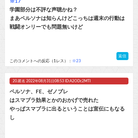
※17
学園部分は不評な声聴かね？
まあペルソナは知らんけどこっちは週末の行動は
戦闘オンリーでも問題無いけど
返信
このコメントへの反応（1レス）：
※23
20.
匿名
2022年08月31日08:53 ID:A2ODc2MTI
ペルソナ、FE、ゼノブレ
はスマブラ効果とかのおかげで売れた
やっぱスマブラに出るということは宣伝にもなる
し