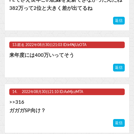
FEでさえ長年この記録を更新できなかったんだね
382万って2位と大きく差が出てるね
返信
13.
匿名
2022年08月30日21:03 ID:k4NjUzOTA
来年度には400万いってそう
返信
14.
2022年08月30日21:10 ID:AxMjczMTA
>>316
ガガガSP向け？
返信