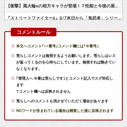
【衝撃】風火輪αの相方キャラが登場！？性能と今後の展開がこちら
『ストリートファイター6』8/7本日から「鬼武者」シリーズとのコラボイベント「鬼ノ道×拳ノ道」が期間限定開催（～8/31）期間中ログインで「鬼EXカラー」などのプレゼント…
マリオカートって結局スーパーファミコンの初代のやつが一番面白いんだろ？
【艦これ】煙幕してんのに大暴れしすぎちゃうか？
本文へコメント｢>>番号｣コメント欄には｢※番号｣
【艦これ】バニ黒潮親潮 他
荒らしコメントは無視するようお願いします。荒らしはレス
が返ってくるのを心待ちにしています。無視すれば飽きてい
【艦これ】デイス 他
なくなります。
｢管理人へ ※番は荒らしです｣とコメント記入でスグ対応し
【艦これ】オオヤマトウサギ 他
ます
【艦これ】E5ヌルイとかいう風説には騙されないぞ スキャンプくらいヌルイのなら考える
↑コメント欄へは反映されません
荒らしへのコメントも消させていただく場合があります
【ウマ娘】スズカさんと同じ声と聞いて驚いたキャラ他
NGワードが含まれている場合は精査した後に反映されます
【ラブライブ！】【画像】ニジガク京まふドスケベ人魚の描き下ろし【虹ヶ咲】他