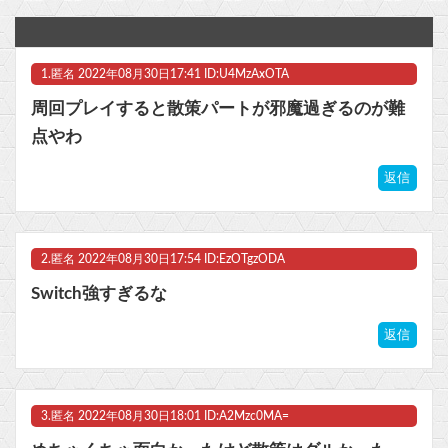
【デレマス】810プロエアコン騒動【ぷちかれシリーズ】
自称・世界初の男性バーチャルYouTuberばあちゃるさん、引退を発表 「ずっと続けられなくて本当にごめんなさい」
1.
匿名
2022年08月30日17:41 ID:U4MzAxOTA
『ゲームボーイ世代』にしかわからないことｗｗｗｗｗ
周回プレイすると散策パートが邪魔過ぎるのが難
【食玩】Gフレーム「デスティニーガンダム」8月下旬受注開始他
点やわ
Switch『カルドセプト ザ ファースト』1,858 本
返信
マスク 十兆円を失う‥投資家「アメリカ党？バカかコイツw」
2.
匿名
2022年08月30日17:54 ID:EzOTgzODA
ビットコイン再び1600万円へ。ドル円は147円に
Switch強すぎるな
返信
Powered by livedoor 相互RSS
3.
匿名
2022年08月30日18:01 ID:A2Mzc0MA=