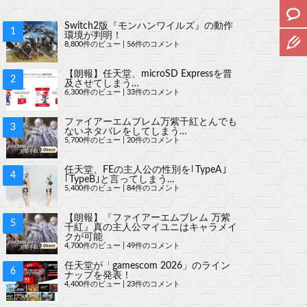
Switch2版『モンハンワイルズ』の動作
環境が判明！
8,800件のビュー
|
56件のコメント
【朗報】任天堂、microSD Expressを普
及させてしまう…
6,300件のビュー
|
33件のコメント
ファイアーエムブレム万紫千紅とんでも
ないネタバレをしてしまう…
5,700件のビュー
|
20件のコメント
任天堂、FEの主人公の性別を｢TypeA｣
｢TypeB｣と言ってしまう…
5,400件のビュー
|
84件のコメント
【朗報】『ファイアーエムブレム 万紫
千紅』真の主人公マイユニはキャラメイ
クが可能
4,700件のビュー
|
49件のコメント
任天堂が「gamescom 2026」のライン
ナップを発表！
4,400件のビュー
|
23件のコメント