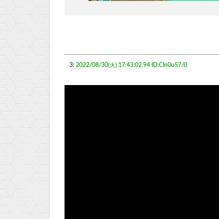
3:
2022/08/30(火) 17:43:02.94 ID:CIn0u57/0