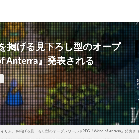
を掲げる見下ろし型のオープ
f Anterra』発表される
リム』を掲げる見下ろし型のオープンワールドRPG『World of Anterra』発表さ