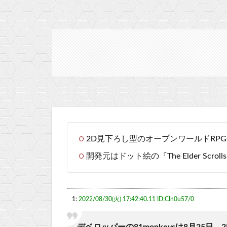
2D見下ろし型のオープンワールドRPGG『Wo
開発元はドット絵の『The Elder Scrol
1:
2022/08/30(火) 17:42:40.11 ID:CIn0u57/0
デベロッパーの81monkeysは8月25日、2D