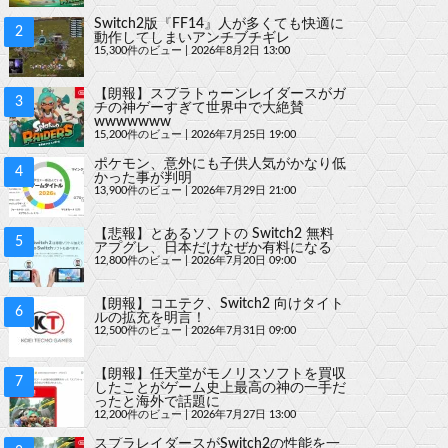
Switch2版『FF14』人が多くても快適に
動作してしまいアンチブチギレ
15,300件のビュー
|
2026年8月2日 13:00
【朗報】スプラトゥーンレイダースがガ
チの神ゲーすぎて世界中で大絶賛
wwwwwww
15,200件のビュー
|
2026年7月25日 19:00
ポケモン、意外にも子供人気がかなり低
かった事が判明
13,900件のビュー
|
2026年7月29日 21:00
【悲報】とあるソフトの Switch2 無料
アプグレ、日本だけなぜか有料になる
12,800件のビュー
|
2026年7月20日 09:00
【朗報】コエテク、Switch2 向けタイト
ルの拡充を明言！
12,500件のビュー
|
2026年7月31日 09:00
【朗報】任天堂がモノリスソフトを買収
したことがゲーム史上最高の神の一手だ
ったと海外で話題に
12,200件のビュー
|
2026年7月27日 13:00
スプラレイダースがSwitch2の性能を一