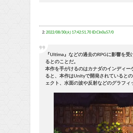
2:
2022/08/30(火) 17:42:51.70 ID:CIn0u57/0
『Ultima』などの過去のRPGに影響
るとのことだ。
本作を手がけるのはカナダのインディーゲームス
ると、本作はUnityで開発されている
ェクト、水面の波や反射などのグラフィ