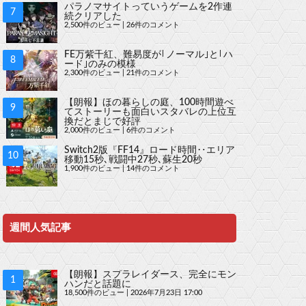
パラノマサイトっていうゲームを2作連
続クリアした
2,500件のビュー
|
26件のコメント
FE万紫千紅、難易度が｢ノーマル｣と｢ハ
ード｣のみの模様
2,300件のビュー
|
21件のコメント
【朗報】ほの暮らしの庭、100時間遊べ
てストーリーも面白いスタバレの上位互
換だとまじで好評
2,000件のビュー
|
6件のコメント
Switch2版『FF14』ロード時間‥エリア
移動15秒､戦闘中27秒､蘇生20秒
1,900件のビュー
|
14件のコメント
週間人気記事
【朗報】スプラレイダース、完全にモン
ハンだと話題に
18,500件のビュー
|
2026年7月23日 17:00