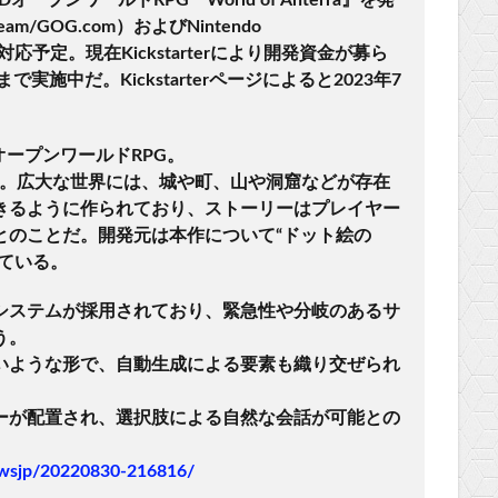
/GOG.com）およびNintendo
本語にも対応予定。現在Kickstarterにより開発資金が募ら
実施中だ。Kickstarterページによると2023年7
し型のオープンワールドRPG。
ra。広大な世界には、城や町、山や洞窟などが存在
きるように作られており、ストーリーはプレイヤー
とのことだ。開発元は本作について“ドット絵の
表現している。
システムが採用されており、緊急性や分岐のあるサ
う。
いような形で、自動生成による要素も織り交ぜられ
ーが配置され、選択肢による自然な会話が可能との
newsjp/20220830-216816/