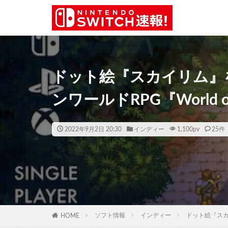
ドット絵『スカイリム』
ンワールドRPG『World o
2022年9月2日 20:30
インディー
1,100
pv
25件
ソフト情報
インディー
ドット絵『スカイ
HOME