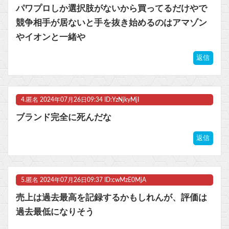
パワプロしか選択肢がないから買ってるだけやで
競争相手が居ないと手を抜き始めるのはアマゾン
やイオンと一緒や
返信
4.
匿名
2024年07月26日09:34 ID:YzNjkyMjI
ブランド完全に死んだな
返信
5.
匿名
2024年07月26日09:37 ID:cwMzE0MjA
売上は過去最高を記録するかもしれんが、評価は
過去最低になりそう