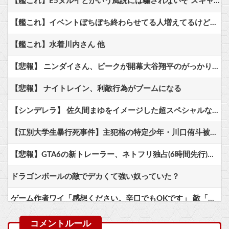
【艦これ】E5ヌルイとかいう風説には騙されないぞ スキャンプくらいヌルイのなら考える
【艦これ】イベントぼちぼち終わらせてる人増えてるけど、終わったらみんな何してる？
【艦これ】水着川内さん 他
【悲報】 ニンダイさん、ピークが開幕大谷翔平のがっかりダイレクトだったと言われてしまう
【悲報】 ナイトレイン、利敵行為がブームになる
【シンデレラ】 佐久間まゆをイメージした超スペシャルなネックレスが登場する件について
【江別大学生暴行死事件】主犯格の特定少年・川口侑斗被告に求刑通り「無期懲役」の判決！当時17歳の少年は「懲役30年」判決
【悲報】GTA6の新トレーラー、ネトフリ独占(6時間先行)ｗｗｗ
ドラゴンボールの敵でデカくて強い奴っていた？
ゲーム作者ワイ「感想ください。辛口でもOKです」 敵「あれがだめ。これがだめ」
週刊少年ジャンプさん ついに100万部を割ってしまう