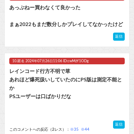
あっぶねー買わなくて良かった
まぁ2022もまだ数分しかプレイしてなかったけど
返信
10.
匿名
2024年07月26日11:06 ID:cwMzY1ODg
レインコード行方不明で草
あれほど爆死扱いしていたのにPS版は測定不能と
か
PSユーザーは口ばかりだな
返信
このコメントへの反応（2レス）：
※35
※44