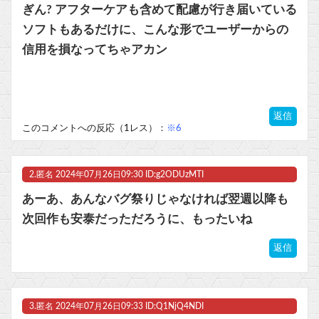
『クローバー』全巻「99円」セール！全43巻「22,704円」→「4,257円」！実写ドラマ化もされたチャンピオンが誇る名作ヤンキー漫画！『ドロップOG』も全26巻すべて「99円」他
ぎん? アフターケアも含めて配慮が行き届いている
ソフトもあるだけに、こんな形でユーザーからの
【朗報】永瀬アンナさん、公式に次世代のエースとして認められる他
信用を損なってちゃアカン
『ゼノブレイド ディフィニティブエディション Nintendo Switch 2 Edition』3,713 本
マスク 十兆円を失う‥投資家「アメリカ党？バカかコイツw」
返信
このコメントへの反応（1レス）：
※6
ビットコイン再び1600万円へ。ドル円は147円に
2.
匿名
2024年07月26日09:30 ID:g2ODUzMTI
あーあ、あんなバグ祭りじゃなければ翌週以降も
Powered by livedoor 相互RSS
次回作も安泰だっただろうに、もったいね
返信
3.
匿名
2024年07月26日09:33 ID:Q1NjQ4NDI