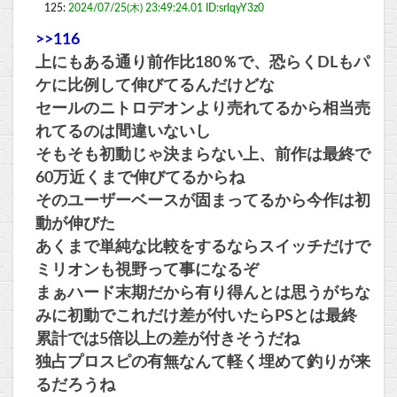
125:
2024/07/25(木) 23:49:24.01 ID:srlqyY3z0
>>116
上にもある通り前作比180％で、恐らくDLもパ
ケに比例して伸びてるんだけどな
セールのニトロデオンより売れてるから相当売
れてるのは間違いないし
そもそも初動じゃ決まらない上、前作は最終で
60万近くまで伸びてるからね
そのユーザーベースが固まってるから今作は初
動が伸びた
あくまで単純な比較をするならスイッチだけで
ミリオンも視野って事になるぞ
まぁハード末期だから有り得んとは思うがちな
みに初動でこれだけ差が付いたらPSとは最終
累計では5倍以上の差が付きそうだね
独占プロスピの有無なんて軽く埋めて釣りが来
るだろうね