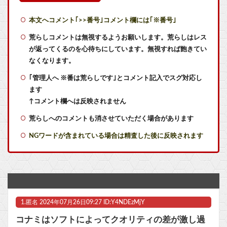
【悲報】ポケポケ、1年で1600万人が引退・・・
本文へコメント｢>>番号｣コメント欄には｢※番号｣
ソニーは自社ソフトの数字出さないの？
荒らしコメントは無視するようお願いします。荒らしはレス
が返ってくるのを心待ちにしています。無視すれば飽きてい
RPGで一番格好いい戦闘曲
なくなります。
｢管理人へ ※番は荒らしです｣とコメント記入でスグ対応し
昔、鳥山明がやってたやつのドラゴンの名前わかるやついる？
ます
クロノトリガーのラスボス、誰も覚えていない説
↑コメント欄へは反映されません
荒らしへのコメントも消させていただく場合があります
【画像】手塚の必殺技、卑怯すぎるｗｗ
NGワードが含まれている場合は精査した後に反映されます
「超かぐや姫！」本編の10年後を描く公式漫画『超かぐやメシ！』、本日から連載開始！ かぐやが美味いメシを食べまくるスピンオフｗｗｗｗ
『ゼノブレイド ディフィニティブエディション Nintendo Switch 2 Edition』3,713 本
【パシフィック・リム】MODEROID「ジプシー・デンジャー」プラモデル【10日予約開始】他
1.
匿名
2024年07月26日09:27 ID:Y4NDEzMjY
まんがタイムきらら2026年9月号が発売、「好都合セミフレンド」は次回で最終回に
コナミはソフトによってクオリティの差が激し過