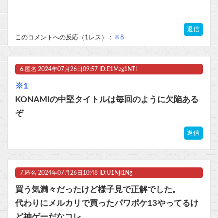
返信
このコメントへの反応（1レス）：
※8
6.
匿名
2024年07月26日09:57 ID:E1Mzg1NTI
※1
KONAMIの中堅タイトルは毎回のように欠陥ある
ぞ
返信
7.
匿名
2024年07月26日10:48 ID:U1NjI1Ng=
買う気満々だったけど様子見で正解でした。
代わりにメルカリで買ったパワポケ13やってるけ
ど神ゲーだなコレ。