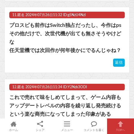
11.
匿名
2024年07月26日11:32 ID:g5NzU4NzI
プロスピも前作はSwitch独占だったし、今作はps
その他だけで、次世代機が出ても無さそうやけど
な
任天堂機では次回作が何年後かにでるんじゃね？
返信
12.
匿名
2024年07月26日11:34 ID:Y2Nzk3ODI
これで売れて味をしめてしまって、ゲーム内容も
アップデートレベルの内容を繰り返し発売続ける
という楽な商売になってしまった印象がある
本当にコナミ以外の大陸ゲーでも良いから今の日
本の野球ゲーム変えるゲーム出てきて欲しいわ
ホーム
シェア
メニュー
コメントを書く
TOPへ