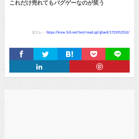
これだけ売れてもバグゲーなのが笑う
元スレ：
https://krsw.5ch.net/test/read.cgi/ghard/1721912552/