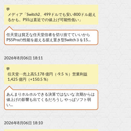
💬
メディア「Switch2、499ドルでも安い800ドル超え
るかも。PS5は直近での値上げ可能性低い」
任天堂は貧乏な任天堂信者を切り捨てていいから
PS5Proの性能を超える据え置き型Switch３を15...
2026年8月06日 18:11
💬
任天堂‥売上高5,178 億円（-9.5 ％）営業利益
1,425 億円（+150.5 %）
あんまりホルホルできる決算ではないな 次期からは
値上げの影響も出てくるだろうし やっぱソフト弱
い...
2026年8月06日 18:10