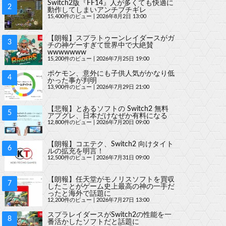
Switch2版『FF14』人が多くても快適に
動作してしまいアンチブチギレ
15,400件のビュー
|
2026年8月2日 13:00
【朗報】スプラトゥーンレイダースがガ
チの神ゲーすぎて世界中で大絶賛
wwwwwww
15,200件のビュー
|
2026年7月25日 19:00
ポケモン、意外にも子供人気がかなり低
かった事が判明
13,900件のビュー
|
2026年7月29日 21:00
【悲報】とあるソフトの Switch2 無料
アプグレ、日本だけなぜか有料になる
12,800件のビュー
|
2026年7月20日 09:00
【朗報】コエテク、Switch2 向けタイト
ルの拡充を明言！
12,500件のビュー
|
2026年7月31日 09:00
【朗報】任天堂がモノリスソフトを買収
したことがゲーム史上最高の神の一手だ
ったと海外で話題に
12,200件のビュー
|
2026年7月27日 13:00
スプラレイダースがSwitch2の性能を一
番活かしたソフトだと話題に