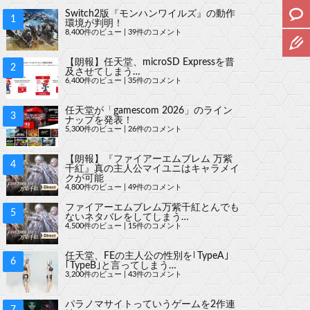
Switch2版『モンハンワイルズ』の動作
環境が判明！
8,400件のビュー
|
39件のコメント
【朗報】任天堂、microSD Expressを普
及させてしまう…
6,400件のビュー
|
35件のコメント
任天堂が「gamescom 2026」のライン
ナップを発表！
5,300件のビュー
|
26件のコメント
【朗報】『ファイアーエムブレム 万紫
千紅』真の主人公マイユニはキャラメイ
クが可能
4,800件のビュー
|
49件のコメント
ファイアーエムブレム万紫千紅とんでも
ないネタバレをしてしまう…
4,500件のビュー
|
15件のコメント
任天堂、FEの主人公の性別を｢TypeA｣
｢TypeB｣と言ってしまう…
3,200件のビュー
|
43件のコメント
パラノマサイトっていうゲームを2作連