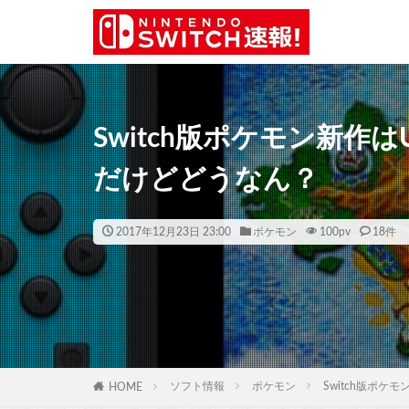
Switch版ポケモン新作はUn
だけどどうなん？
2017年12月23日 23:00
ポケモン
100
pv
18件
ソフト情報
ポケモン
Switch版ポケモ
HOME