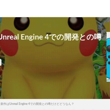
real Engine 4での開発との噂
ン新作はUnreal Engine 4での開発との噂だけどどうなん？