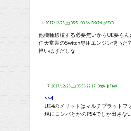
4:
2017/12/23(土) 05:51:00.36 ID:X7zHg65Y0
他機種移植する必要無いからUE要らん
任天堂製のSwitch専用エンジン使った
軽いはずだしな。
7:
2017/12/23(土) 05:53:22.17 ID:gA+jcFze0
>>4
UE4のメリットはマルチプラットフ
現にコンパとかのPS4でしか出さな