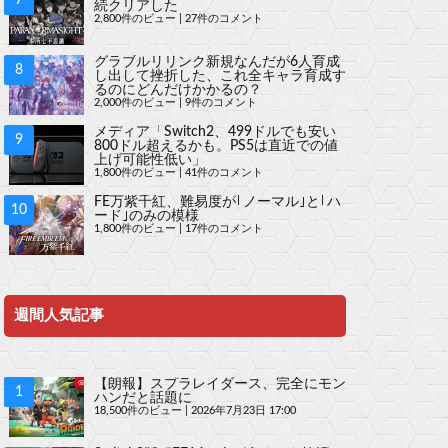
続クリアした
2,800件のビュー
|
27件のコメント
グラブルリリンク新規なんだが6人育成
し出して挫折した、これ全キャラ育成す
るのにどんだけかかるの？
2,000件のビュー
|
9件のコメント
メディア「Switch2、499ドルでも安い
800ドル超えるかも。PS5は直近での値
上げ可能性低い」
1,800件のビュー
|
41件のコメント
FE万紫千紅、難易度が｢ノーマル｣と｢ハ
ード｣のみの模様
1,800件のビュー
|
17件のコメント
週間人気記事
【朗報】スプラレイダース、完全にモン
ハンだと話題に
18,500件のビュー
|
2026年7月23日 17:00