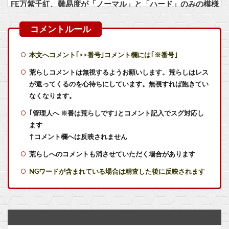
FE万紫千紅、難易度が「ノーマル」と「ハード」のみの模様
同級生が食われた………。
【スパロボY】しかしクロウはやっぱいいな！主人公として魅力的すぎる…！
本文へコメント｢>>番号｣コメント欄には｢※番号｣
【ラブライブ！】ラブカ、ドスケベ水着CM他
荒らしコメントは無視するようお願いします。荒らしはレス
が返ってくるのを心待ちにしています。無視すれば飽きてい
【V作戦】ジオン視点のこいつ等って普通に怖すぎると思う…
なくなります。
｢管理人へ ※番は荒らしです｣とコメント記入でスグ対応し
【衝撃】ジャンプストアで大量注文→キャンセルを繰り返した32歳女を逮捕 238アカウント、総額43億円超「注文したことで欲求が満たされた」他
ます
メディア「Switch2、499ドルでも安い800ドル超えるかも。PS5は直近での値上げ可能性低い」
↑コメント欄へは反映されません
荒らしへのコメントも消させていただく場合があります
【ウマ娘】なんとかなれーーーッ(極道入稿)
NGワードが含まれている場合は精査した後に反映されます
【艦これ】E5クリアした人に聞きたいんだけど基地航空の熟練度どうしてた？
【艦これ】差し入れゴトさん 他
【艦これ】今回のかわいい大賞は決まった