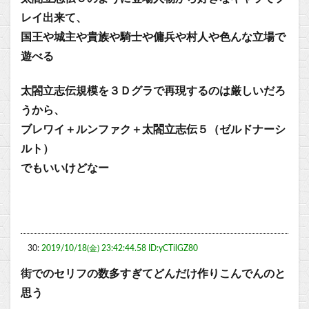
レイ出来て、
国王や城主や貴族や騎士や傭兵や村人や色んな立場で
遊べる
太閤立志伝規模を３Ｄグラで再現するのは厳しいだろ
うから、
ブレワイ＋ルンファク＋太閤立志伝５（ゼルドナーシ
ルト）
でもいいけどなー
30:
2019/10/18(金) 23:42:44.58 ID:yCTilGZ80
街でのセリフの数多すぎてどんだけ作りこんでんのと
思う