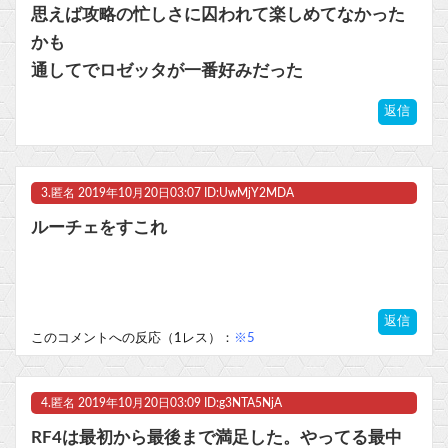
思えば攻略の忙しさに囚われて楽しめてなかった
かも
通してでロゼッタが一番好みだった
返信
3.
匿名
2019年10月20日03:07 ID:UwMjY2MDA
ルーチェをすこれ
返信
このコメントへの反応（1レス）：
※5
4.
匿名
2019年10月20日03:09 ID:g3NTA5NjA
RF4は最初から最後まで満足した。やってる最中