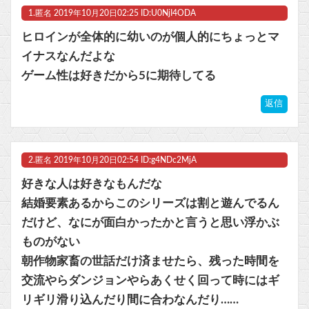
1.
匿名
2019年10月20日02:25 ID:U0NjI4ODA
【艦これ】ムラクモウサギ 他
ヒロインが全体的に幼いのが個人的にちょっとマ
【朗報】ファイアーエムブレムさん、ついにキャラ成長率がゲーム内で見れるようになる
イナスなんだよな
ゲーム性は好きだから5に期待してる
マジでものが捨てられないオタクなんだが他
返信
【FE万紫千紅】今のところこのリシテアみたいなデカパイ籠手使いが一番見た目好み
マスク 十兆円を失う‥投資家「アメリカ党？バカかコイツw」
2.
匿名
2019年10月20日02:54 ID:g4NDc2MjA
ビットコイン再び1600万円へ。ドル円は147円に
好きな人は好きなもんだな
結婚要素あるからこのシリーズは割と遊んでるん
だけど、なにが面白かったかと言うと思い浮かぶ
ものがない
Powered by livedoor 相互RSS
朝作物家畜の世話だけ済ませたら、残った時間を
交流やらダンジョンやらあくせく回って時にはギ
リギリ滑り込んだり間に合わなんだり……