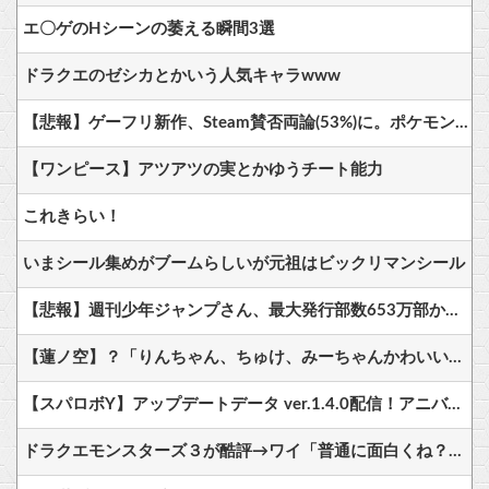
エ〇ゲのHシーンの萎える瞬間3選
ドラクエのゼシカとかいう人気キャラwww
【悲報】ゲーフリ新作、Steam賛否両論(53%)に。ポケモンで磨いた技術力…
【ワンピース】アツアツの実とかゆうチート能力
これきらい！
いまシール集めがブームらしいが元祖はビックリマンシール
【悲報】週刊少年ジャンプさん、最大発行部数653万部から急降下でついに100万部を割ってしまうwwwwww
【蓮ノ空】？「りんちゃん、ちゅけ、みーちゃんかわいいねぇ💚」【ラブライブ！】
【スパロボY】アップデートデータ ver.1.4.0配信！アニバーサリーエキスパンションパックも本日配信！
ドラクエモンスターズ３が酷評→ワイ「普通に面白くね？？」