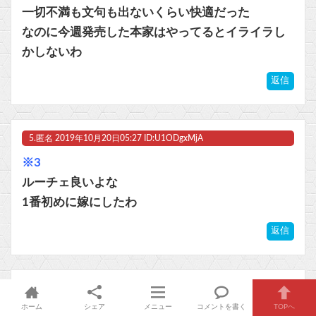
一切不満も文句も出ないくらい快適だった
なのに今週発売した本家はやってるとイライラし
かしないわ
返信
5.
匿名
2019年10月20日05:27 ID:U1ODgxMjA
※3
ルーチェ良いよな
1番初めに嫁にしたわ
返信
6.
匿名
2019年10月20日08:00 ID:Y4NzAyMA=
ホーム
シェア
メニュー
コメントを書く
TOPへ
嫁婿ほっといてメインストーリーと畑に力入れて