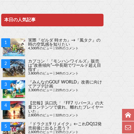
本日の人気記事
実際『ゼルダ 時オカ』→『風タク』の
時の空気感を知りたい
4,500件のビュー
|
55件のコメント
カプコン「『モンハンワイルズ』販売
は“改善傾向”―中長期でワールド超え目
指す」
3,800件のビュー
|
34件のコメント
『みんなのGOLF WORLD』改善に向け
てアプデ計画
3,300件のビュー
|
21件のコメント
【悲報】浜口氏「『FF7 リバース』の大
量コンテンツで疲れ、離れたプレイヤー
いた」
2,800件のビュー
|
32件のコメント
『ドラクエ9 リメイク』←これDQ12発
売前後に出ると思う？
2,600件のビュー
|
15件のコメント