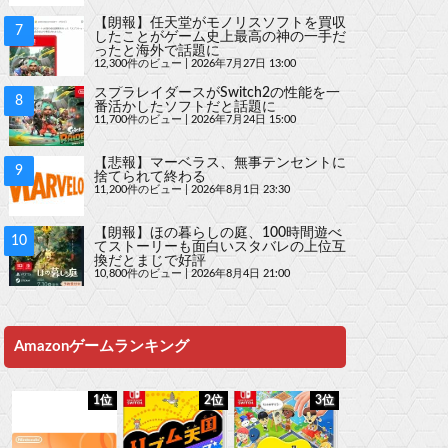
【朗報】任天堂がモノリスソフトを買収
したことがゲーム史上最高の神の一手だ
ったと海外で話題に
12,300件のビュー
|
2026年7月27日 13:00
スプラレイダースがSwitch2の性能を一
番活かしたソフトだと話題に
11,700件のビュー
|
2026年7月24日 15:00
【悲報】マーベラス、無事テンセントに
捨てられて終わる
11,200件のビュー
|
2026年8月1日 23:30
【朗報】ほの暮らしの庭、100時間遊べ
てストーリーも面白いスタバレの上位互
換だとまじで好評
10,800件のビュー
|
2026年8月4日 21:00
Amazonゲームランキング
1位
2位
3位