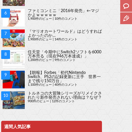
ファミコンミニ「2016年発売」←マジ
かよｗｗｗｗｗ
1,900件のビュー
|
10件のコメント
『マリオカートワールド』はどうすれば
よかったのか…
1,900件のビュー
|
14件のコメント
任天堂「今期中にSwitch2ソフトを6000
万本売る（現在946万本達成）」
1,200件のビュー
|
9件のコメント
【朗報】Forbes「初代Nintendo
Switch、PS2の記録更新に王手 世界一
まで残り150万台」
1,100件のビュー
|
40件のコメント
トルネコの大冒険シリーズがリメイクさ
れたり新作発売されない理由は？なぜ？
900件のビュー
|
12件のコメント
週間人気記事