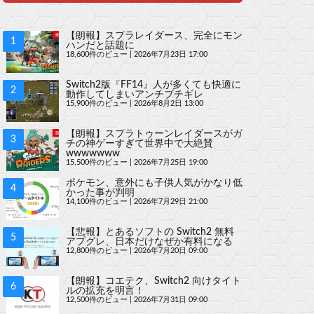
【朗報】スプラレイダース、完全にモン
ハンだと話題に
18,600件のビュー
|
2026年7月23日 17:00
Switch2版『FF14』人が多くても快適に
動作してしまいアンチブチギレ
15,900件のビュー
|
2026年8月2日 13:00
【朗報】スプラトゥーンレイダースがガ
チの神ゲーすぎて世界中で大絶賛
wwwwwww
15,500件のビュー
|
2026年7月25日 19:00
ポケモン、意外にも子供人気がかなり低
かった事が判明
14,100件のビュー
|
2026年7月29日 21:00
【悲報】とあるソフトの Switch2 無料
アプグレ、日本だけなぜか有料になる
12,800件のビュー
|
2026年7月20日 09:00
【朗報】コエテク、Switch2 向けタイト
ルの拡充を明言！
12,500件のビュー
|
2026年7月31日 09:00