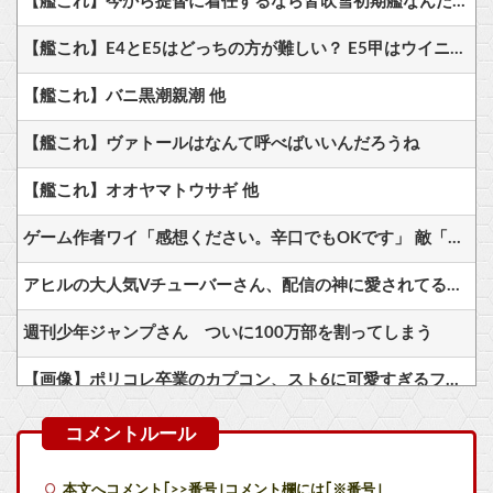
【艦これ】今から提督に着任するなら皆吹雪初期艦なんだろうか
【艦これ】E4とE5はどっちの方が難しい？ E5甲はウイニングランって聞いたんだけど
【艦これ】バニ黒潮親潮 他
【艦これ】ヴァトールはなんて呼べばいいんだろうね
【艦これ】オオヤマトウサギ 他
ゲーム作者ワイ「感想ください。辛口でもOKです」 敵「あれがだめ。これがだめ」
アヒルの大人気Vチューバーさん、配信の神に愛されてるとしか思えない確率の偏りｗ
週刊少年ジャンプさん ついに100万部を割ってしまう
【画像】ポリコレ卒業のカプコン、スト6に可愛すぎるフィリピン人キャラ実装！
【悲報】GTA6の新トレーラー、ネトフリ独占(6時間先行)ｗｗｗ
ロックスター、『GTA6』のトレーラーをNetflixで先行公開へ
本文へコメント｢>>番号｣コメント欄には｢※番号｣