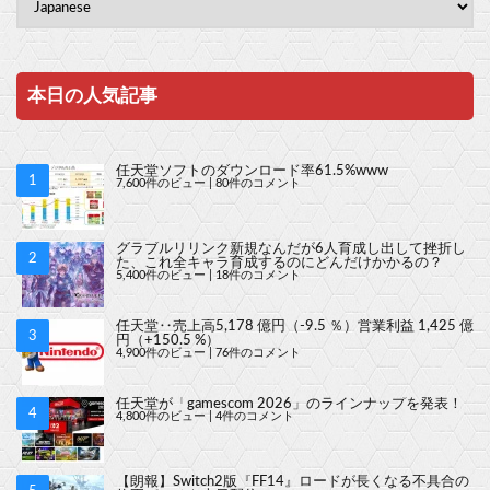
本日の人気記事
任天堂ソフトのダウンロード率61.5%www
7,600件のビュー
|
80件のコメント
グラブルリリンク新規なんだが6人育成し出して挫折し
た、これ全キャラ育成するのにどんだけかかるの？
5,400件のビュー
|
18件のコメント
任天堂‥売上高5,178 億円（-9.5 ％）営業利益 1,425 億
円（+150.5 %）
4,900件のビュー
|
76件のコメント
任天堂が「gamescom 2026」のラインナップを発表！
4,800件のビュー
|
4件のコメント
【朗報】Switch2版『FF14』ロードが長くなる不具合の