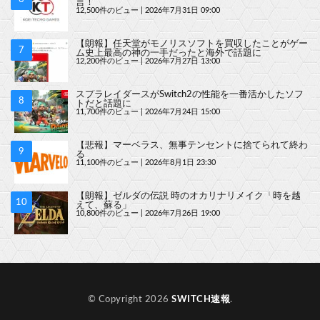
言！
12,500件のビュー
|
2026年7月31日 09:00
【朗報】任天堂がモノリスソフトを買収したことがゲー
ム史上最高の神の一手だったと海外で話題に
12,200件のビュー
|
2026年7月27日 13:00
スプラレイダースがSwitch2の性能を一番活かしたソフ
トだと話題に
11,700件のビュー
|
2026年7月24日 15:00
【悲報】マーベラス、無事テンセントに捨てられて終わ
る
11,100件のビュー
|
2026年8月1日 23:30
【朗報】ゼルダの伝説 時のオカリナリメイク「時を越
えて、蘇る」
10,800件のビュー
|
2026年7月26日 19:00
© Copyright 2026
SWITCH速報
.