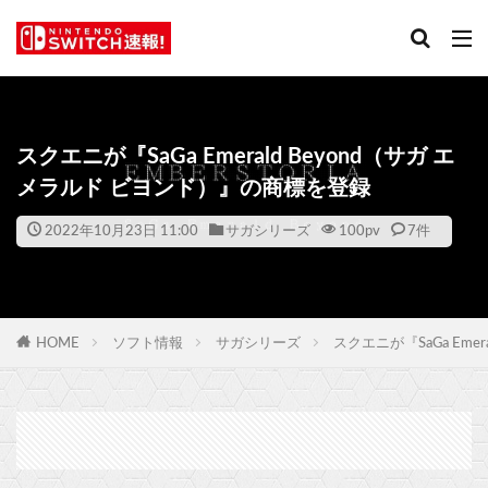
スクエニが『SaGa Emerald Beyond（サガ エ
メラルド ビヨンド）』の商標を登録
2022年10月23日 11:00
サガシリーズ
100
pv
7件
HOME
ソフト情報
サガシリーズ
スクエニが『SaGa Eme