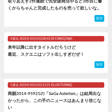
取りあえず2作連続で完全版商法やると3作目に響
くからちゃんと完成したものを売って欲しいな。
返信
4.
匿名
2022年10月24日00:43 ID:Y2NDQ5NjA
来年以降に出すタイトルだろうけど
最近、スクエニはソフト出しすぎだぜ！
返信
5.
匿名
2022年10月24日13:31 ID:c0OTU0MjQ
商願2014-95921の「SaGa Asterism」は結局出な
かったから、この手のニュースはあんまり信じな
い