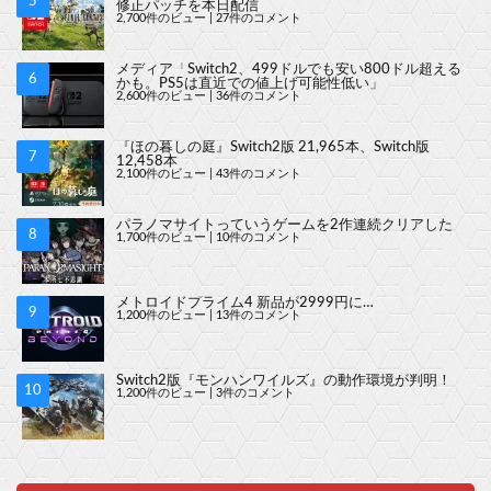
修正パッチを本日配信
2,700件のビュー
|
27件のコメント
メディア「Switch2、499ドルでも安い800ドル超える
かも。PS5は直近での値上げ可能性低い」
2,600件のビュー
|
36件のコメント
『ほの暮しの庭』Switch2版 21,965本、Switch版
12,458本
2,100件のビュー
|
43件のコメント
パラノマサイトっていうゲームを2作連続クリアした
1,700件のビュー
|
10件のコメント
メトロイドプライム4 新品が2999円に…
1,200件のビュー
|
13件のコメント
Switch2版『モンハンワイルズ』の動作環境が判明！
1,200件のビュー
|
3件のコメント