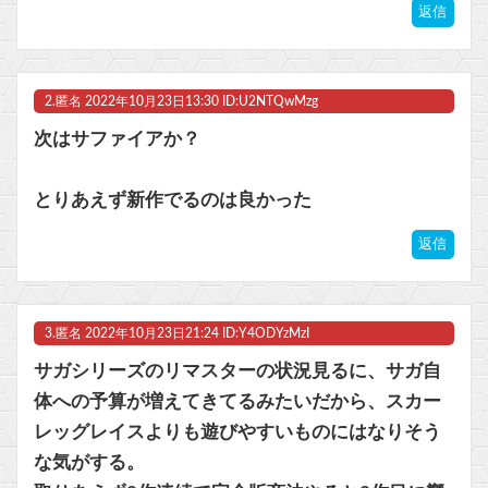
【悲報】『みいちゃんと山田さん』作者さん、反社・Z李界隈との繋がりが確定か！？と話題に 「最悪、反社に資金が流れかねない問題。企業の責任は？」
返信
【アズールレーン】グッスマ上海「大鳳：プライベート・クォーターズVer.」フィギュア【原型公開】他
2.
匿名
2022年10月23日13:30 ID:U2NTQwMzg
マスク 十兆円を失う‥投資家「アメリカ党？バカかコイツw」
次はサファイアか？
ビットコイン再び1600万円へ。ドル円は147円に
とりあえず新作でるのは良かった
返信
Powered by livedoor 相互RSS
3.
匿名
2022年10月23日21:24 ID:Y4ODYzMzI
サガシリーズのリマスターの状況見るに、サガ自
体への予算が増えてきてるみたいだから、スカー
レッグレイスよりも遊びやすいものにはなりそう
な気がする。