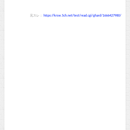
元スレ：
https://krsw.5ch.net/test/read.cgi/ghard/1666427980/