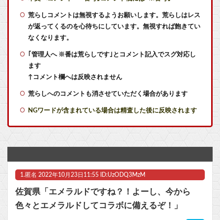
【朗報】任天堂、microSDExpressを普及させてしまう…
荒らしコメントは無視するようお願いします。荒らしはレス
が返ってくるのを心待ちにしています。無視すれば飽きてい
任天堂 熊本地震を受け被災者の製品修理は無償対応（災害救助法適用地域） 義援金5000万円寄付
なくなります。
｢管理人へ ※番は荒らしです｣とコメント記入でスグ対応し
【株式】任天堂が続伸 1Q決算の大幅増益を素直に評価
ます
同人「10円」セール「第3弾」
↑コメント欄へは反映されません
荒らしへのコメントも消させていただく場合があります
【速報】ホロライブのVtuber、劇場版メイドインアビスの主題歌決定wwwwwwwwww他
NGワードが含まれている場合は精査した後に反映されます
【ウマ娘】ブルアカの新仕様ガチャの何が恐ろしいかを最近のウマ娘ガチャに例えると…地獄だな？
任天堂「今期中にSwitch2ソフトを6000万本売る（現在946万本達成）」
【ラブライブ！】瑠璃乃とみおんのメスガキ対決【蓮ノ空】他
1.
匿名
2022年10月23日11:55 ID:UzODQ3MzM
新人男子社員さん、「上司が無能すぎてこの会社が不安」と顔を隠して動画配信 → その上司に爆速で特定されてしまい完全に終わるｗｗｗｗｗ
佐賀県「エメラルドですね？！よーし、今から
【にじさんじ】8月18日(火)21:00から、レヴィ・エリファ3Dライブ「人間燦歌」開催決定
色々とエメラルドしてコラボに備えるぞ！」