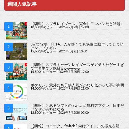
週間人気記事
【朗報】スプラレイダース、完全にモンハンだと話題に
18,500件のビュー
|
2026年7月23日 17:00
Switch2版『FF14』人が多くても快適に動作してしまい
アンチブチギレ
15,600件のビュー
|
2026年8月2日 13:00
【朗報】スプラトゥーンレイダースがガチの神ゲーすぎ
て世界中で大絶賛wwwwwww
15,500件のビュー
|
2026年7月25日 19:00
ポケモン、意外にも子供人気がかなり低かった事が判明
14,000件のビュー
|
2026年7月29日 21:00
【悲報】とあるソフトの Switch2 無料アプグレ、日本だ
けなぜか有料になる
12,800件のビュー
|
2026年7月20日 09:00
【朗報】コエテク、Switch2 向けタイトルの拡充を明