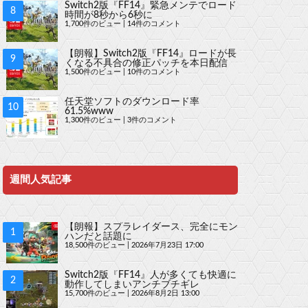
Switch2版『FF14』緊急メンテでロード
時間が8秒から6秒に
1,700件のビュー
|
14件のコメント
【朗報】Switch2版『FF14』ロードが長
くなる不具合の修正パッチを本日配信
1,500件のビュー
|
10件のコメント
任天堂ソフトのダウンロード率
61.5%www
1,300件のビュー
|
3件のコメント
週間人気記事
【朗報】スプラレイダース、完全にモン
ハンだと話題に
18,500件のビュー
|
2026年7月23日 17:00
Switch2版『FF14』人が多くても快適に
動作してしまいアンチブチギレ
15,700件のビュー
|
2026年8月2日 13:00