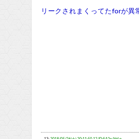
リークされまくってたforが
13:
2018/05/26(土) 20:11:50.12 ID:SA2n/HrLp