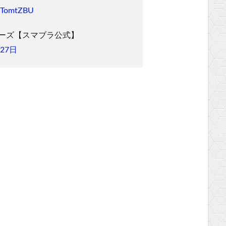
hMTomtZBU
ザーズ【スマブラ公式】
月27日