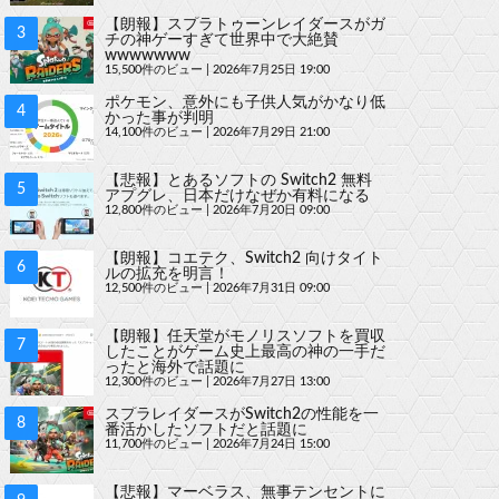
【朗報】スプラトゥーンレイダースがガ
チの神ゲーすぎて世界中で大絶賛
wwwwwww
15,500件のビュー
|
2026年7月25日 19:00
ポケモン、意外にも子供人気がかなり低
かった事が判明
14,100件のビュー
|
2026年7月29日 21:00
【悲報】とあるソフトの Switch2 無料
アプグレ、日本だけなぜか有料になる
12,800件のビュー
|
2026年7月20日 09:00
【朗報】コエテク、Switch2 向けタイト
ルの拡充を明言！
12,500件のビュー
|
2026年7月31日 09:00
【朗報】任天堂がモノリスソフトを買収
したことがゲーム史上最高の神の一手だ
ったと海外で話題に
12,300件のビュー
|
2026年7月27日 13:00
スプラレイダースがSwitch2の性能を一
番活かしたソフトだと話題に
11,700件のビュー
|
2026年7月24日 15:00
【悲報】マーベラス、無事テンセントに