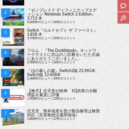
『ゼノブレイド ディフィニティブエデ
ィション Nintendo Switch 2 Edition』
3,713 本
4,600件のビュー
|
56件のコメント
Switch『カルドセプト ザ ファースト』
1,858 本
3,700件のビュー
|
25件のコメント
フロム「『The Duskbloods』ネットワ
ークテストに沢山のご応募をいただき誠
にありがとうございました｡」
2,900件のビュー
|
26件のコメント
『ほの暮しの庭』Switch2版 21,965本、
Switch版 12,458本
2,300件のビュー
|
34件のコメント
【株式】任天堂が続伸 1Q決算の大幅
増益を素直に評価
1,900件のビュー
|
23件のコメント
任天堂、熊本地震を受け製品修理は無償
対応（災害救助法適用地域）
1,800件のビュー
|
27件のコメント