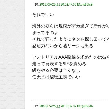
10:
2018/05/26(土) 20:02:47.53 ID:bteS8lxBr
それでいい
海外の奴らは規模がデカ過ぎて新作がな
まってるのよ
それで狂ったようにネタを探し回って
忍耐力ないから嘘リークも出る
フォトリアルAAA路線を求めたのは彼
走って発表するSIEを責めろ
餌をやる必要は全くなし
任天堂は秘密主義でいい
12:
2018/05/26(土) 20:05:02.32 ID:QyIfVyTla