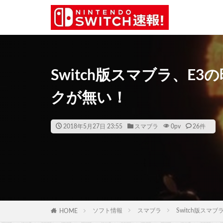
Switch版スマブラ、E
クが無い！
2018年5月27日 23:55
スマブラ
0
pv
26件
ソフト情報
スマブラ
Switch版ス
HOME