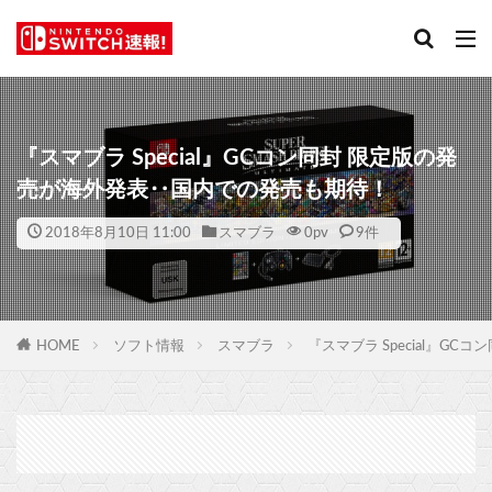
『スマブラ Special』GCコン同封 限定版の発
売が海外発表‥国内での発売も期待！
2018年8月10日 11:00
スマブラ
0
pv
9件
HOME
ソフト情報
スマブラ
『スマブラ Special』G