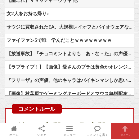
【艦これ】ママッチャーウサギ 他
女2人をお持ち帰り♪
サウジに買収されたEA、大規模レイオフとバイオウェアなど売却か
ファイファン5で唯一学んだことｗｗｗｗｗｗｗｗ
【放送事故】「チョコミントよりも あ・な・た」の声優・降幡愛さん、TV番組で巨大落とし穴に落とされてしまう → お前らの想像の300倍以上絵面がヤバいｗｗｗｗ
【ラブライブ！】【画像】愛さんのブラは黄色かオレンジ以外認めん【虹ヶ咲】他
『フリーザ』の声優、他のキャラはバイキンマンしか思い浮かばないｗｗ
【画像】秋葉原でゲーミングキーボードとマウス無料配布するよ→結果
【画像】70過ぎてからドラクエ10を始めた父が急逝→娘が活動記録を開示ｗｗｗ
ワイ、FF10をプレイし泣く
本文へコメント｢>>番号｣コメント欄には｢※番号｣
【画像】キャミイの最新フィギュア(188,000円)、ガチで作り込みがエグすぎる
荒らしコメントは無視するようお願いします。荒らしはレス
ホーム
シェア
メニュー
コメントを書く
TOPへ