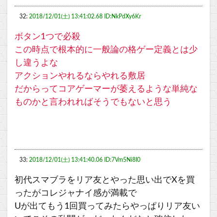
32:
2018/12/01(土) 13:41:02.68 ID:NkPdXy6Kr
ボタン1つで必殺
この時点で根本的に一般論の格ゲー定義とは少
し違うよな
アクションやれるならやれる敷居
だからってコアゲーマーが萎えるような単純な
ものかと言われればそうでもないと思う
33:
2018/12/01(土) 13:41:40.06 ID:7Vm5Ni8I0
初代スマブラをリア友とやった思い出でXを買
ったがコレジャナイ感が満載で
Uが出てもう1回買ってみたらやっぱりリア友い