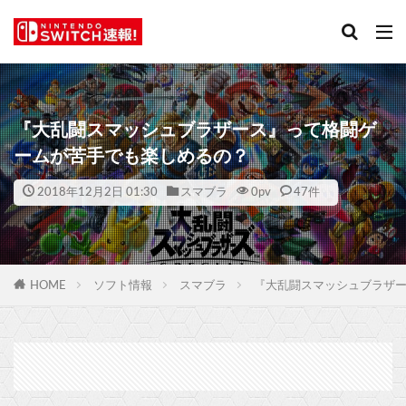
『大乱闘スマッシュブラザース』って格闘ゲ
ームが苦手でも楽しめるの？
2018年12月2日 01:30
スマブラ
0
pv
47件
HOME
ソフト情報
スマブラ
『大乱闘スマッシュブラザ