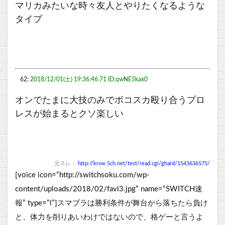
マリカみたいな時々友人とやりたくなるような
タイプ
62:
2018/12/01(土) 19:36:46.71 ID:qwNE5kax0
オンでたまに大技のみでボコスカ殴り合うプロ
レスが始まるとクソ楽しい
元スレ：
http://krsw.5ch.net/test/read.cgi/ghard/1543636575/
[voice icon=”http://switchsoku.com/wp-
content/uploads/2018/02/favi3.jpg” name=”SWITCH速
報” type=”l”]スマブラは勝利条件が舞台から落ちたら負け
と、体力を削りあいわけではないので、格ゲーと言うよ