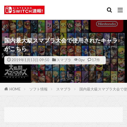
国内最大級スマブラ大会で使用されたキャラ
がこちら
2019年1月13日 09:50
スマブラ
0
pv
17件
HOME
ソフト情報
スマブラ
国内最大級スマブラ大会で