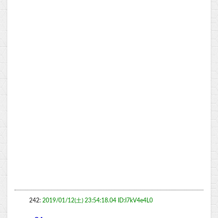
242:
2019/01/12(土) 23:54:18.04 ID:I7kV4e4L0