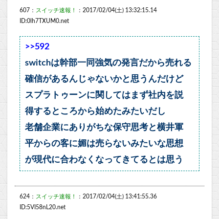
607：
スイッチ速報！
：2017/02/04(土) 13:32:15.14
ID:0lh7TXUM0.net
>>592
switchは幹部一同強気の発言だから売れる
確信があるんじゃないかと思うんだけど
スプラトゥーンに関してはまず社内を説
得するところから始めたみたいだし
老舗企業にありがちな保守思考と横井軍
平からの客に媚は売らないみたいな思想
が現代に合わなくなってきてるとは思う
624：
スイッチ速報！
：2017/02/04(土) 13:41:55.36
ID:5VI58nL20.net