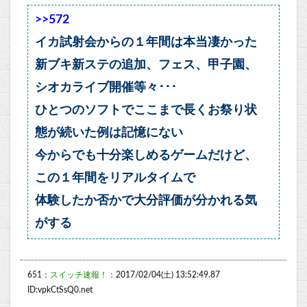
>>572
イカ試射会からの１年間は本当凄かった
新ブキ新ステの追加、フェス、甲子園、
シオカライブ開催等々･･･
ひとつのソフトでここまで長くお祭り状
態が続いた例は記憶にない
今からでも十分楽しめるゲームだけど、
この１年間をリアルタイムで
体験したか否かで大分評価が分かれる気
がする
651：
スイッチ速報！
：2017/02/04(土) 13:52:49.87
ID:vpkCtSsQ0.net