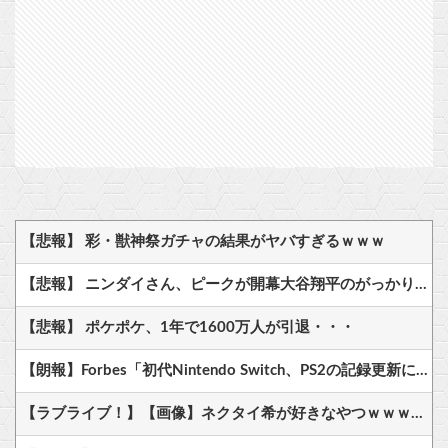
【悲報】 彩・獣神祭ガチャの結果がヤバすぎるｗｗｗ
【悲報】 ニンダイさん、ピークが開幕大谷翔平のがっかりダイレクトだったと言われてしまう
【悲報】 ポケポケ、1年で1600万人が引退・・・
【朗報】Forbes「初代Nintendo Switch、PS2の記録更新に王手 世界一まで残り150万台」
【ラブライブ！】【画像】ネクタイ希が好きなやつｗｗｗｗｗｗｗｗｗ【μ's】他