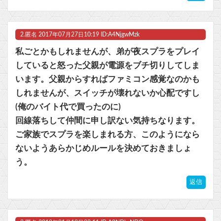
マスク 十兆円を失う‥投資家「アメリカ党？バカかコイツw」
ビットコイン再び1600万円へ。ドル円は147円に
2.
匿名
2017年07月27日10:19 ID:A4NjgwMzk
私ごとかもしれませんが、弟が夜スプラをプレイ
していると怒った父親が電源をブチ切りしてしま
います。父親からすればファミコン感覚なのかも
Powered by livedoor 相互RSS
しれませんが、スイッチが壊れないか心配ですし
(俺のバイト代で買ったのに)
回線落ちして仲間に申し訳ない気持ちなります。
ご家族でスプラを楽しまれる方、このようになら
ないようあらかじめルールを決めておきましょ
う。
返信