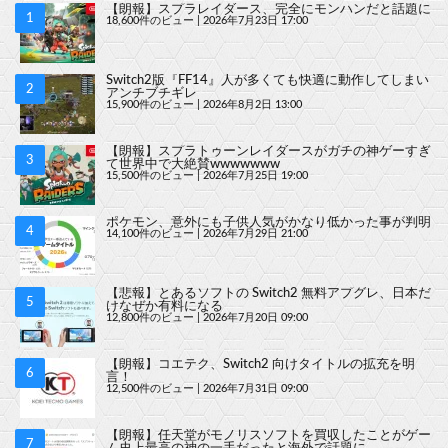
【朗報】スプラレイダース、完全にモンハンだと話題に
18,600件のビュー
|
2026年7月23日 17:00
Switch2版『FF14』人が多くても快適に動作してしまい
アンチブチギレ
15,900件のビュー
|
2026年8月2日 13:00
【朗報】スプラトゥーンレイダースがガチの神ゲーすぎ
て世界中で大絶賛wwwwwww
15,500件のビュー
|
2026年7月25日 19:00
ポケモン、意外にも子供人気がかなり低かった事が判明
14,100件のビュー
|
2026年7月29日 21:00
【悲報】とあるソフトの Switch2 無料アプグレ、日本だ
けなぜか有料になる
12,800件のビュー
|
2026年7月20日 09:00
【朗報】コエテク、Switch2 向けタイトルの拡充を明
言！
12,500件のビュー
|
2026年7月31日 09:00
【朗報】任天堂がモノリスソフトを買収したことがゲー
ム史上最高の神の一手だったと海外で話題に