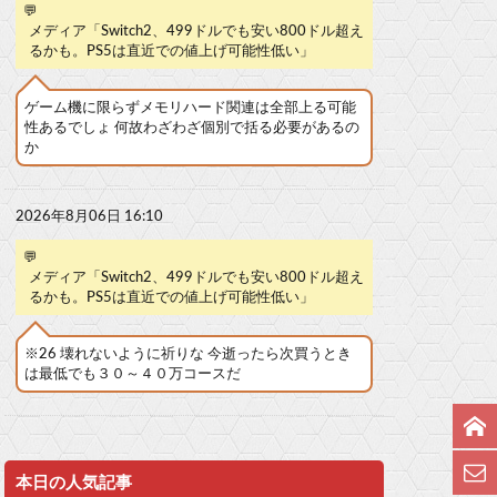
💬
メディア「Switch2、499ドルでも安い800ドル超え
るかも。PS5は直近での値上げ可能性低い」
ゲーム機に限らずメモリハード関連は全部上る可能
性あるでしょ 何故わざわざ個別で括る必要があるの
か
2026年8月06日 16:10
💬
メディア「Switch2、499ドルでも安い800ドル超え
るかも。PS5は直近での値上げ可能性低い」
※26 壊れないように祈りな 今逝ったら次買うとき
は最低でも３０～４０万コースだ
本日の人気記事