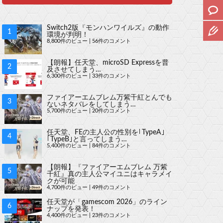
Switch2版『モンハンワイルズ』の動作
環境が判明！
8,800件のビュー
|
56件のコメント
【朗報】任天堂、microSD Expressを普
及させてしまう…
6,300件のビュー
|
33件のコメント
ファイアーエムブレム万紫千紅とんでも
ないネタバレをしてしまう…
5,700件のビュー
|
20件のコメント
任天堂、FEの主人公の性別を｢TypeA｣
｢TypeB｣と言ってしまう…
5,400件のビュー
|
84件のコメント
【朗報】『ファイアーエムブレム 万紫
千紅』真の主人公マイユニはキャラメイ
クが可能
4,700件のビュー
|
49件のコメント
任天堂が「gamescom 2026」のライン
ナップを発表！
4,400件のビュー
|
23件のコメント