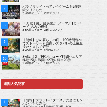
パラノマサイトっていうゲームを2作連
続クリアした
2,500件のビュー
|
26件のコメント
FE万紫千紅、難易度が｢ノーマル｣と｢ハ
ード｣のみの模様
2,300件のビュー
|
21件のコメント
【朗報】ほの暮らしの庭、100時間遊べ
てストーリーも面白いスタバレの上位互
換だとまじで好評
2,000件のビュー
|
6件のコメント
Switch2版『FF14』ロード時間‥エリア
移動15秒､戦闘中27秒､蘇生20秒
1,900件のビュー
|
14件のコメント
週間人気記事
【朗報】スプラレイダース、完全にモン
ハンだと話題に
18,500件のビュー
|
2026年7月23日 17:00