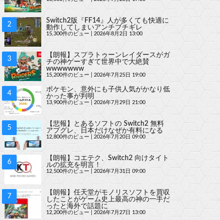
Switch2版『FF14』人が多くても快適に
動作してしまいアンチブチギレ
15,300件のビュー
|
2026年8月2日 13:00
【朗報】スプラトゥーンレイダースがガ
チの神ゲーすぎて世界中で大絶賛
wwwwwww
15,200件のビュー
|
2026年7月25日 19:00
ポケモン、意外にも子供人気がかなり低
かった事が判明
13,900件のビュー
|
2026年7月29日 21:00
【悲報】とあるソフトの Switch2 無料
アプグレ、日本だけなぜか有料になる
12,800件のビュー
|
2026年7月20日 09:00
【朗報】コエテク、Switch2 向けタイト
ルの拡充を明言！
12,500件のビュー
|
2026年7月31日 09:00
【朗報】任天堂がモノリスソフトを買収
したことがゲーム史上最高の神の一手だ
ったと海外で話題に
12,200件のビュー
|
2026年7月27日 13:00