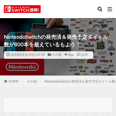
NintendoSwitchの発売済＆発売予定タイトル
数が800本を超えているもよう！
2018年2月24日 14:30
その他
0
pv
32件
HOME
その他
NintendoSwitchの発売済＆発売予定タイト