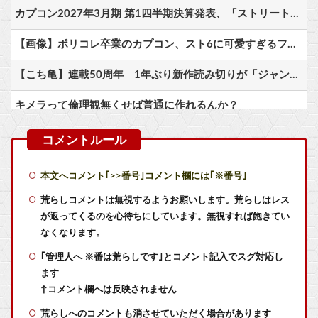
カプコン2027年3月期 第1四半期決算発表、「ストリートファイター6」の販売本数は6月末までに720万本、3か月で49万本の売上。
【画像】ポリコレ卒業のカプコン、スト6に可愛すぎるフィリピン人キャラ実装！
【こち亀】連載50周年 1年ぶり新作読み切りが「ジャンプ」に
キメラって倫理観無くせば普通に作れるんか？
【画像】ホロライブ新作ソシャゲ、またえちえち水着ガチャｗｗ
Switch テニスの王子様 16996本 16987本
本文へコメント｢>>番号｣コメント欄には｢※番号｣
Switch『カルドセプト ザ ファースト』1,858 本
荒らしコメントは無視するようお願いします。荒らしはレス
が返ってくるのを心待ちにしています。無視すれば飽きてい
【初週売上】『テニスの王子様 も～っと 学園祭の王子様』16996本『テニスの王子様 ぎゅ～っと！ ドキドキサバイバル』16987本
なくなります。
｢管理人へ ※番は荒らしです｣とコメント記入でスグ対応し
カプコン2027年3月期 第1四半期決算発表、「ストリートファイター6」の販売本数は6月末までに720万本、3か月で49万本の売上。
ます
昔、鳥山明がやってたやつのドラゴンの名前わかるやついる？
↑コメント欄へは反映されません
荒らしへのコメントも消させていただく場合があります