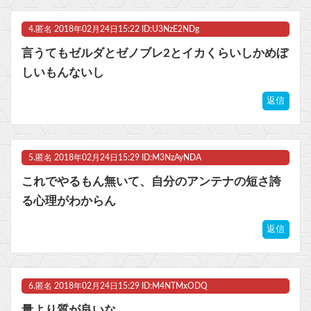
4.
匿名
2018年02月24日15:22 ID:U3NzE2NDg
言うてもゼルダとゼノブレ2とイカくらいしかめぼ
しいもんないし
返信
5.
匿名
2018年02月24日15:29 ID:M3NzAyNDA
これでやるもん無いて、自分のアンテナの短さ誇
る心理がわからん
返信
6.
匿名
2018年02月24日15:29 ID:M4NTMxODQ
量より質が良いな