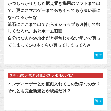
Powered by livedoor 相互RSS
かつしっかりとした据え置き機用のソフトまで出
て、更にスマホゲーまで来ちゃってもう凄い事に
なってるからな
流石にここまで出てたらｅショップも改善して欲
しくなるね、あとホーム画面
自分はなんかSwitchだと尋常じゃない勢いで買っ
てしまって140本くらい買ってしまってるw
返信
3.
匿名
2018年02月24日15:03 ID:M5NzQ0MDA
インディーゲーとか復刻入れてこの数字なのか？
それとも完全新規とか続編だけ？
返信