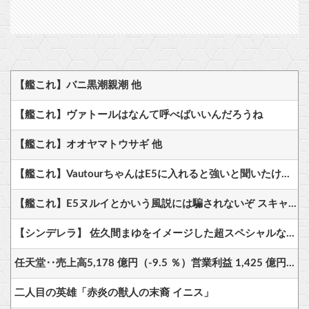
【艦これ】バニ黒潮親潮 他
【艦これ】ヴァトールはなんて呼べばいいんだろうね
【艦これ】オオヤマトウサギ 他
【艦これ】VautourちゃんはE5に入れると強いと聞いたけど どれくらいつよいのかしら
【艦これ】E5ヌルイとかいう風説には騙されないぞ スキャンプくらいヌルイのなら考える
【シンデレラ】 佐久間まゆをイメージした超スペシャルなネックレスが登場する件について
任天堂‥売上高5,178 億円（-9.5 ％）営業利益 1,425 億円（+150.5 %）
二人目の英雄「赤炎の獣人の末裔 イニス」