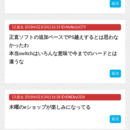
返信
12.
匿名
2018年02月24日16:19 ID:MxNzUyOTY
正直ソフトの追加ペースでPS越えするとは思わな
かったわ
本当switchはいろんな意味で今までのハードとは
違うな
返信
13.
匿名
2018年02月24日16:38 ID:I0NDkyODA
木曜のeショップが楽しみになってる
返信