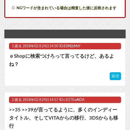
【Gジェネエターナル】ハロの日イベントガナイノオカシクナイ？他
NGワードが含まれている場合は精査した後に反映されます
【コトブキヤ出荷情報】「フレームアーティスト 雪ミク」「創彩少女庭園 早乙女 瑠衣【桃桜高校・競泳水着】」プラモデルほか【発売日決定】他
『ポケモンカードGB』とかいう神ゲーの思い出ｗｗｗｗｗ
『ポケモンカードGB』とかいう神ゲーの思い出ｗｗｗｗｗ
1.
匿名
2018年02月24日14:50 ID:E0MjIzMzY
【悲報】最近の漫画出版社、どこの会社もマジでやばいwwwww他
ｅShopに検索つけろって言ってるけど、あるよ
任天堂、熊本地震を受け製品修理は無償対応（災害救助法適用地域）
ね？
【艦これ】E5ヌルイとかいう風説には騙されないぞ スキャンプくらいヌルイのなら考える
返信
マスク 十兆円を失う‥投資家「アメリカ党？バカかコイツw」
2.
匿名
2018年02月24日14:57 ID:c1OTEwNDA
ビットコイン再び1600万円へ。ドル円は147円に
>>35 >>39が言ってるように、多くのインディー
タイトル、そしてVITAからの移行、3DSからも移
行