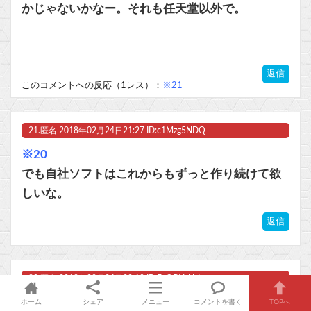
かじゃないかなー。それも任天堂以外で。
返信
このコメントへの反応（1レス）：
※21
21.
匿名
2018年02月24日21:27 ID:c1Mzg5NDQ
※20
でも自社ソフトはこれからもずっと作り続けて欲
しいな。
返信
22.
匿名
2018年02月24日22:10 ID:EyODYyNzI
https://www.nintendo.co.jp/software/switch/inde
ホーム
シェア
メニュー
コメントを書く
TOPへ