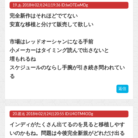
19.
あ
2018年02月24日19:36 ID:IwOTEwMDg
完全新作はそれほどでてない
安直な移植と分けて販売して欲しい
市場はレッドオーシャンになる手前
小メーカーはタイミング読んで出さないと
埋もれるね
スケジュールのならし手腕が引き続き問われてい
る
返信
20.
匿名
2018年02月24日20:55 ID:U4OTM4ODg
インディがたくさん出てるのを見ると移植しやす
いのかもね。問題は今後完全新規がどれだけ出る