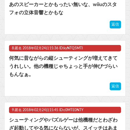
あのスピーカーとかもったい無いな、wiiuのスタ
フォの立体音響とかもな
返信
8.
匿名
2018年02月24日15:36 ID:kyNTQ5MTI
何気に昔ながらの縦シューティングが増えてきて
うれしい。他の機種じゃちょっと手が伸びづらい
もんなぁ。
返信
9.
匿名
2018年02月24日15:45 ID:c0MTE0NTY
シューティングやパズルゲーは他機種だとわざわ
ざ起動してやる気にならないが、スイッチはあま