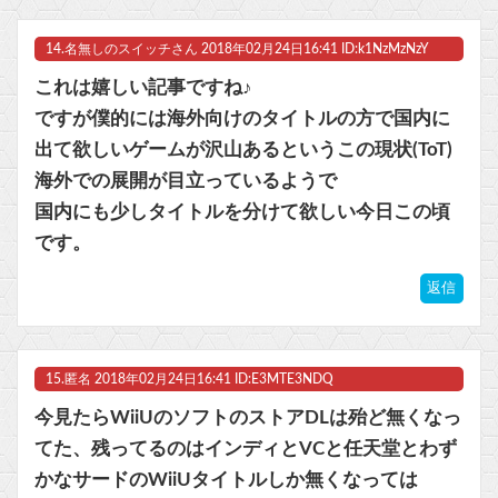
14.
名無しのスイッチさん
2018年02月24日16:41 ID:k1NzMzNzY
これは嬉しい記事ですね♪
ですが僕的には海外向けのタイトルの方で国内に
出て欲しいゲームが沢山あるというこの現状(ToT)
海外での展開が目立っているようで
国内にも少しタイトルを分けて欲しい今日この頃
です。
返信
15.
匿名
2018年02月24日16:41 ID:E3MTE3NDQ
今見たらWiiUのソフトのストアDLは殆ど無くなっ
てた、残ってるのはインディとVCと任天堂とわず
かなサードのWiiUタイトルしか無くなっては